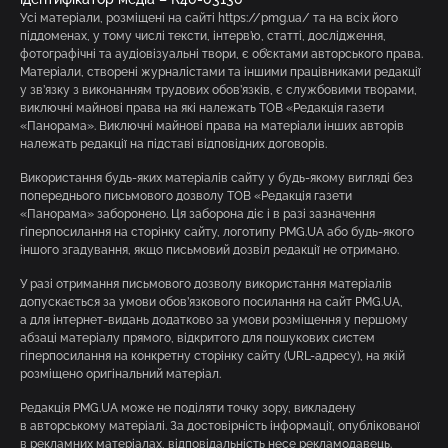
Усі матеріали, розміщені на сайті https://pmg.ua/ та на всіх його
піддоменах, у тому числі тексти, інтерв’ю, статті, дослідження,
фотографічні та аудіовізуальні твори, є об’єктами авторського права.
Матеріали, створені журналістами та іншими працівниками редакції
у зв’язку з виконанням трудових обов’язків, є службовими творами,
виключні майнові права на які належать ТОВ «Редакція газети
«Панорама». Виключні майнові права на матеріали інших авторів
належать редакції на підставі відповідних договорів.
Використання будь-яких матеріалів сайту у будь-якому вигляді без
попереднього письмового дозволу ТОВ «Редакція газети
«Панорама» заборонено. Ця заборона діє і в разі зазначення
гіперпосилання на сторінку сайту, логотипу PMG.UA або будь-якого
іншого згадування, якщо письмовий дозвіл редакції не отримано.
У разі отримання письмового дозволу використання матеріалів
допускається за умови обов’язкового посилання на сайт PMG.UA,
а для інтернет-видань додатково за умови розміщення у першому
абзаці матеріалу прямого, відкритого для пошукових систем
гіперпосилання на конкретну сторінку сайту (URL-адресу), на якій
розміщено оригінальний матеріал.
Редакція PMG.UA може не поділяти точку зору, викладену
в авторському матеріалі. За достовірність інформації, опублікованої
в рекламних матеріалах, відповідальність несе рекламодавець.