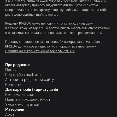
а для інтернет-видань додатково за умови розміщення у першому
абзаці матеріалу прямого, відкритого для пошукових систем
гіперпосилання на конкретну сторінку сайту (URL-адресу), на якій
розміщено оригінальний матеріал.
Редакція PMG.UA може не поділяти точку зору, викладену
в авторському матеріалі. За достовірність інформації, опублікованої
в рекламних матеріалах, відповідальність несе рекламодавець.
Передрук, поширення та інші способи використання матеріалів
PMG.UA допускаються виключно у порядку, встановленому
Правилами використання матеріалів PMG.UA
.
Про редакцію
Про нас
Редакційна політика
Автори та редактори сайту
Контакти
Для партнерів і користувачів
Реклама на сайті
Політика конфіденційності
Умови експлуатації
Матеріали
Архів