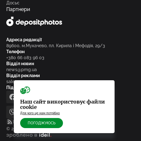
Досьє
Партнери
Адреса редакції
89600, м.Мукачево, пл. Кирила і Мефодія, 29/3
Телефон
+380 66 083 96 03
Відділ новин
news@pmg.ua
Відділ реклами
sales@pmg.ua
Підписуйтесь на нас у соціальних мережах
facebook
telegram
instagram
google_news
Наш сайт використовує файли
cookie
Для чого це нам потрібно
viber
youtube
RSS-стрічка
ПОГОДЖУЮСЬ
© 2010-2026, ТОВ «Редакція газети «Панорама»
зроблено в ideil.