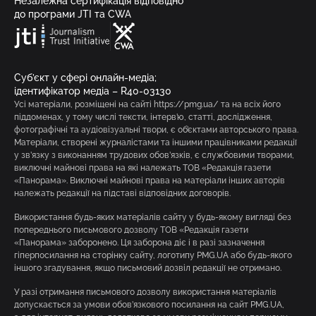
Незалежна сертифікація відповідно
до програми JTI та CWA
Суб’єкт у сфері онлайн-медіа;
ідентифікатор медіа – R40-03130
Усі матеріали, розміщені на сайті https://pmg.ua/ та на всіх його
піддоменах, у тому числі тексти, інтерв’ю, статті, дослідження,
фотографічні та аудіовізуальні твори, є об’єктами авторського права.
Матеріали, створені журналістами та іншими працівниками редакції
у зв’язку з виконанням трудових обов’язків, є службовими творами,
виключні майнові права на які належать ТОВ «Редакція газети
«Панорама». Виключні майнові права на матеріали інших авторів
належать редакції на підставі відповідних договорів.
Використання будь-яких матеріалів сайту у будь-якому вигляді без
попереднього письмового дозволу ТОВ «Редакція газети
«Панорама» заборонено. Ця заборона діє і в разі зазначення
гіперпосилання на сторінку сайту, логотипу PMG.UA або будь-якого
іншого згадування, якщо письмовий дозвіл редакції не отримано.
У разі отримання письмового дозволу використання матеріалів
допускається за умови обов’язкового посилання на сайт PMG.UA,