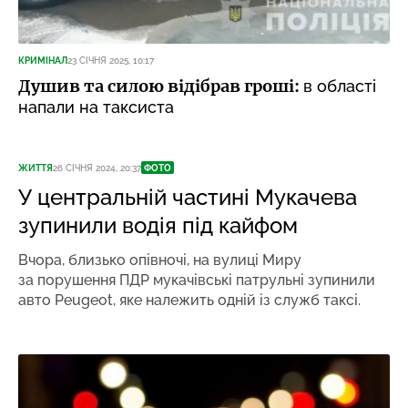
КРИМІНАЛ
23 СІЧНЯ 2025, 10:17
Душив та силою відібрав гроші:
в області
напали на таксиста
ЖИТТЯ
26 СІЧНЯ 2024, 20:37
ФОТО
У центральній частині Мукачева
зупинили водія під кайфом
Вчора, близько опівночі, на вулиці Миру
за порушення ПДР мукачівські патрульні зупинили
авто Peugeot, яке належить одній із служб таксі.