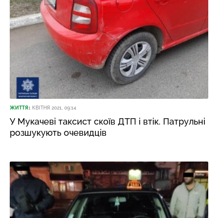
ЖИТТЯ
1 КВІТНЯ 2021, 09:14
У Мукачеві таксист скоїв ДТП і втік. Патрульні
розшукують очевидців