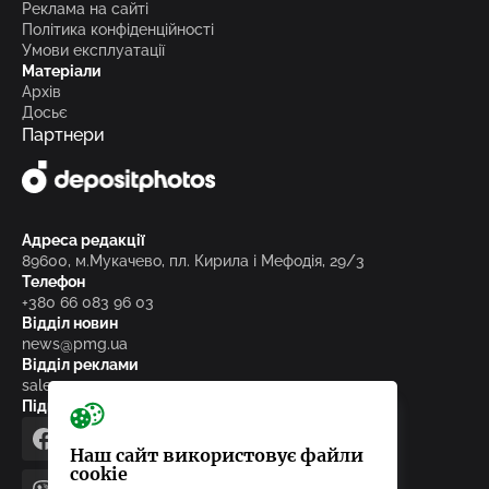
Реклама на сайті
Політика конфіденційності
Умови експлуатації
Матеріали
Архів
Досьє
Партнери
Адреса редакції
89600, м.Мукачево, пл. Кирила і Мефодія, 29/3
Телефон
+380 66 083 96 03
Відділ новин
news@pmg.ua
Відділ реклами
sales@pmg.ua
Підписуйтесь на нас у соціальних мережах
facebook
telegram
instagram
google_news
Наш сайт використовує файли
cookie