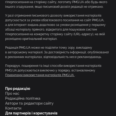
гіперпосилання на сторінку сайту, логотипу PMG.UA або будь-якого
іншого згадування, якщо письмовий дозвіл редакції не отримано.
У разі отримання письмового дозволу використання матеріалів
допускається за умови обов’язкового посилання на сайт PMG.UA,
а для інтернет-видань додатково за умови розміщення у першому
абзаці матеріалу прямого, відкритого для пошукових систем
гіперпосилання на конкретну сторінку сайту (URL-адресу), на якій
розміщено оригінальний матеріал.
Редакція PMG.UA може не поділяти точку зору, викладену
в авторському матеріалі. За достовірність інформації, опублікованої
в рекламних матеріалах, відповідальність несе рекламодавець.
Передрук, поширення та інші способи використання матеріалів
PMG.UA допускаються виключно у порядку, встановленому
Правилами використання матеріалів PMG.UA
.
Про редакцію
Про нас
Редакційна політика
Автори та редактори сайту
Контакти
Для партнерів і користувачів