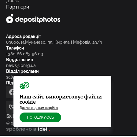
Досьє
Партнери
Адреса редакції
89600, м.Мукачево, пл. Кирила і Мефодія, 29/3
Телефон
+380 66 083 96 03
Відділ новин
news@pmg.ua
Відділ реклами
sales@pmg.ua
Підписуйтесь на нас у соціальних мережах
facebook
telegram
instagram
google_news
Наш сайт використовує файли
cookie
Для чого це нам потрібно
viber
youtube
RSS-стрічка
ПОГОДЖУЮСЬ
© 2010-2026, ТОВ «Редакція газети «Панорама»
зроблено в ideil.