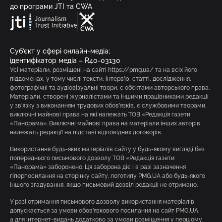
до програми JTI та CWA
Суб’єкт у сфері онлайн-медіа;
ідентифікатор медіа – R40-03130
Усі матеріали, розміщені на сайті https://pmg.ua/ та на всіх його
піддоменах, у тому числі тексти, інтерв’ю, статті, дослідження,
фотографічні та аудіовізуальні твори, є об’єктами авторського права.
Матеріали, створені журналістами та іншими працівниками редакції
у зв’язку з виконанням трудових обов’язків, є службовими творами,
виключні майнові права на які належать ТОВ «Редакція газети
«Панорама». Виключні майнові права на матеріали інших авторів
належать редакції на підставі відповідних договорів.
Використання будь-яких матеріалів сайту у будь-якому вигляді без
попереднього письмового дозволу ТОВ «Редакція газети
«Панорама» заборонено. Ця заборона діє і в разі зазначення
гіперпосилання на сторінку сайту, логотипу PMG.UA або будь-якого
іншого згадування, якщо письмовий дозвіл редакції не отримано.
У разі отримання письмового дозволу використання матеріалів
допускається за умови обов’язкового посилання на сайт PMG.UA,
а для інтернет-видань додатково за умови розміщення у першому