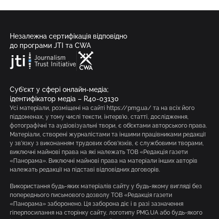
Незалежна сертифікація відповідно
до програми JTI та CWA
Суб’єкт у сфері онлайн-медіа;
ідентифікатор медіа – R40-03130
Усі матеріали, розміщені на сайті https://pmg.ua/ та на всіх його
піддоменах, у тому числі тексти, інтерв’ю, статті, дослідження,
фотографічні та аудіовізуальні твори, є об’єктами авторського права.
Матеріали, створені журналістами та іншими працівниками редакції
у зв’язку з виконанням трудових обов’язків, є службовими творами,
виключні майнові права на які належать ТОВ «Редакція газети
«Панорама». Виключні майнові права на матеріали інших авторів
належать редакції на підставі відповідних договорів.
Використання будь-яких матеріалів сайту у будь-якому вигляді без
попереднього письмового дозволу ТОВ «Редакція газети
«Панорама» заборонено. Ця заборона діє і в разі зазначення
гіперпосилання на сторінку сайту, логотипу PMG.UA або будь-якого