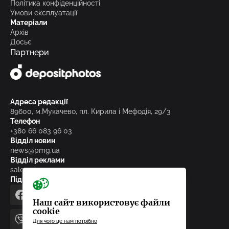
Політика конфіденційності
Умови експлуатації
Матеріали
Архів
Досьє
Партнери
Адреса редакції
89600, м.Мукачево, пл. Кирила і Мефодія, 29/3
Телефон
+380 66 083 96 03
Відділ новин
news@pmg.ua
Відділ реклами
sales@pmg.ua
Підписуйтесь на нас у соціальних мережах
facebook
telegram
instagram
google_news
Наш сайт використовує файли
cookie
Для чого це нам потрібно
viber
youtube