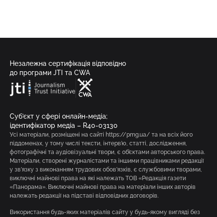
Незалежна сертифікація відповідно
до програми JTI та CWA
Суб’єкт у сфері онлайн-медіа;
ідентифікатор медіа – R40-03130
Усі матеріали, розміщені на сайті https://pmg.ua/ та на всіх його
піддоменах, у тому числі тексти, інтерв’ю, статті, дослідження,
фотографічні та аудіовізуальні твори, є об’єктами авторського права.
Матеріали, створені журналістами та іншими працівниками редакції
у зв’язку з виконанням трудових обов’язків, є службовими творами,
виключні майнові права на які належать ТОВ «Редакція газети
«Панорама». Виключні майнові права на матеріали інших авторів
належать редакції на підставі відповідних договорів.
Використання будь-яких матеріалів сайту у будь-якому вигляді без