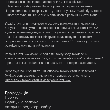
попереднього письмового дозволу ТОВ «Редакція газети
«Панорама» заборонено. Ця заборона діє і в разі зазначення
гіперпосилання на сторінку сайту, логотипу PMG.UA або будь-якого
іншого згадування, якщо письмовий дозвіл редакції не отримано.
У разі отримання письмового дозволу використання матеріалів
допускається за умови обов’язкового посилання на сайт PMG.UA,
а для інтернет-видань додатково за умови розміщення у першому
абзаці матеріалу прямого, відкритого для пошукових систем
гіперпосилання на конкретну сторінку сайту (URL-адресу), на якій
розміщено оригінальний матеріал.
Редакція PMG.UA може не поділяти точку зору, викладену
в авторському матеріалі. За достовірність інформації, опублікованої
в рекламних матеріалах, відповідальність несе рекламодавець.
Передрук, поширення та інші способи використання матеріалів
PMG.UA допускаються виключно у порядку, встановленому
Правилами використання матеріалів PMG.UA
.
Про редакцію
Про нас
Редакційна політика
Автори та редактори сайту