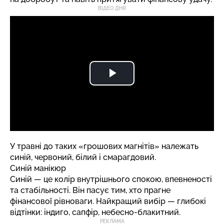
ВІДЕО ДНЯ
У травні до таких «грошових магнітів» належать
синій, червоний, білий і смарагдовий.
Синій манікюр
Синій — це колір внутрішнього спокою, впевненості
та стабільності. Він пасує тим, хто прагне
фінансової рівноваги. Найкращий вибір — глибокі
відтінки: індиго, сапфір, небесно-блакитний.
РЕКЛАМА