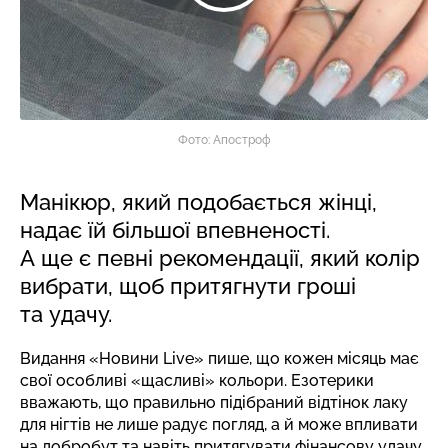
Фото: Апостроф
Манікюр, який подобається жінці,
надає їй більшої впевненості.
А ще є певні рекомендації, який колір
вибрати, щоб притягнути гроші
та удачу.
Видання «Новини Live» пише, що кожен місяць має
свої особливі «щасливі» кольори. Езотерики
вважають, що правильно підібраний відтінок лаку
для нігтів не лише радує погляд, а й може впливати
на добробут та навіть притягувати фінансову удачу.