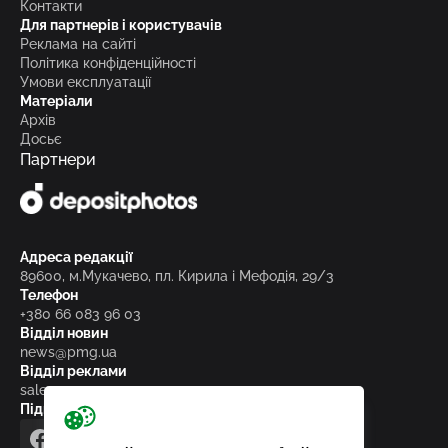
Контакти
Для партнерів і користувачів
Реклама на сайті
Політика конфіденційності
Умови експлуатації
Матеріали
Архів
Досьє
Партнери
Адреса редакції
89600, м.Мукачево, пл. Кирила і Мефодія, 29/3
Телефон
+380 66 083 96 03
Відділ новин
news@pmg.ua
Відділ реклами
sales@pmg.ua
Підписуйтесь на нас у соціальних мережах
facebook
telegram
instagram
google_news