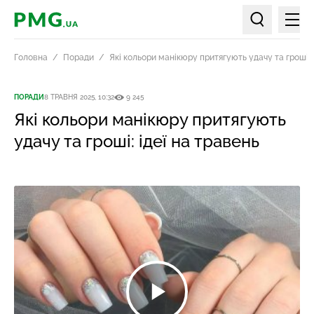
Мен
PMG.ua
Пошук по ст
Головна
Поради
Які кольори манікюру притягують удачу та гроші: 
ПОРАДИ
8 ТРАВНЯ 2025, 10:32
9 245
Які кольори манікюру притягують
удачу та гроші: ідеї на травень