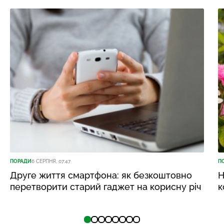
ПОРАДИ
6 СЕРПНЯ, 07:47
П
Друге життя смартфона: як безкоштовно
Н
перетворити старий гаджет на корисну річ
к