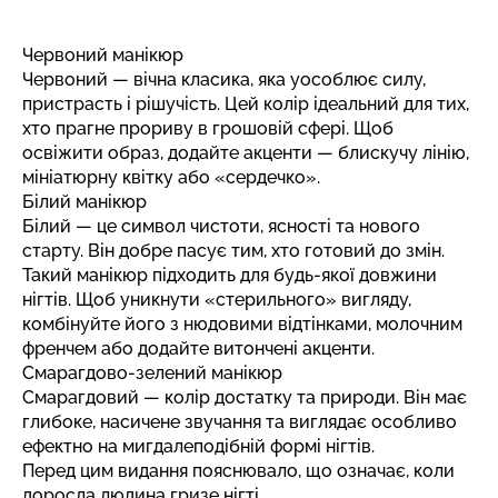
Червоний манікюр
Червоний — вічна класика, яка уособлює силу,
пристрасть і рішучість. Цей колір ідеальний для тих,
хто прагне прориву в грошовій сфері. Щоб
освіжити образ, додайте акценти — блискучу лінію,
мініатюрну квітку або «сердечко».
Білий манікюр
Білий — це символ чистоти, ясності та нового
старту. Він добре пасує тим, хто готовий до змін.
Такий манікюр підходить для будь-якої довжини
нігтів. Щоб уникнути «стерильного» вигляду,
комбінуйте його з нюдовими відтінками, молочним
френчем або додайте витончені акценти.
Смарагдово-зелений манікюр
Смарагдовий — колір достатку та природи. Він має
глибоке, насичене звучання та виглядає особливо
ефектно на мигдалеподібній формі нігтів.
Перед цим видання пояснювало, що означає,
коли
доросла людина гризе нігті
.