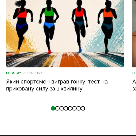
ПОРАДИ
7 СЕРПНЯ, 17:45
П
Який спортсмен виграв гонку: тест на
А
приховану силу за 1 хвилину
з