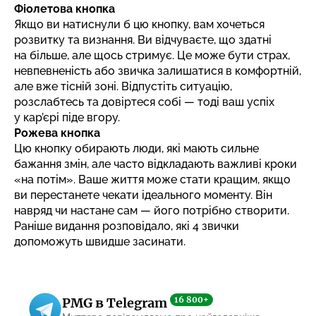
Фіолетова кнопка
Якщо ви натиснули б цю кнопку, вам хочеться
розвитку та визнання. Ви відчуваєте, що здатні
на більше, але щось стримує. Це може бути страх,
невпевненість або звичка залишатися в комфортній,
але вже тісній зоні. Відпустіть ситуацію,
розслабтесь та довіртеся собі — тоді ваш успіх
у кар’єрі піде вгору.
Рожева кнопка
Цю кнопку обирають люди, які мають сильне
бажання змін, але часто відкладають важливі кроки
«на потім». Ваше життя може стати кращим, якщо
ви перестанете чекати ідеального моменту. Він
навряд чи настане сам — його потрібно створити.
Раніше видання розповідало,
які 4 звички
допоможуть швидше засинати
.
16 800+
PMG в Telegram