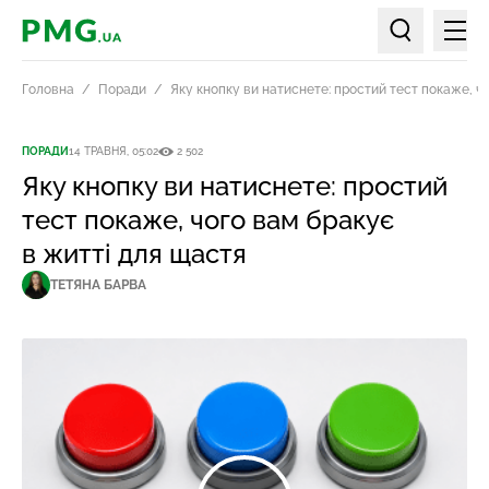
Мен
PMG.ua
Пошук по ст
Головна
Поради
Яку кнопку ви натиснете: простий тест покаже, ч
ПОРАДИ
14 ТРАВНЯ, 05:02
2 502
Яку кнопку ви натиснете: простий
тест покаже, чого вам бракує
в житті для щастя
ТЕТЯНА БАРВА