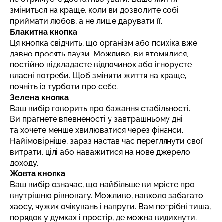
зміниться на краще, коли ви дозволите собі
приймати любов, а не лише дарувати її.
Блакитна кнопка
Ця кнопка свідчить, що організм або психіка вже
давно просять паузи. Можливо, ви втомилися,
постійно відкладаєте відпочинок або ігноруєте
власні потреби. Щоб змінити життя на краще,
почніть із турботи про себе.
Зелена кнопка
Ваш вибір говорить про бажання стабільності.
Ви прагнете впевненості у завтрашньому дні
та хочете менше хвилюватися через фінанси.
Найімовірніше, зараз настав час переглянути свої
витрати, цілі або наважитися на нове джерело
доходу.
Жовта кнопка
Ваш вибір означає, що найбільше ви мрієте про
внутрішню рівновагу. Можливо, навколо забагато
хаосу, чужих очікувань і напруги. Вам потрібні тиша,
порядок у думках і простір, де можна видихнути.