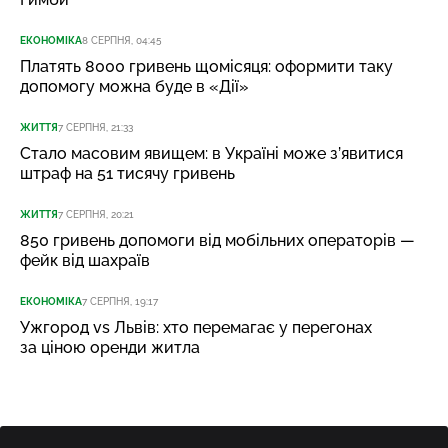
ЕКОНОМІКА
8 СЕРПНЯ, 04:45
Платять 8000 гривень щомісяця: оформити таку
допомогу можна буде в «Дії»
ЖИТТЯ
7 СЕРПНЯ, 21:33
Стало масовим явищем: в Україні може з’явитися
штраф на 51 тисячу гривень
ЖИТТЯ
7 СЕРПНЯ, 20:21
850 гривень допомоги від мобільних операторів —
фейк від шахраїв
ЕКОНОМІКА
7 СЕРПНЯ, 19:17
Ужгород vs Львів: хто перемагає у перегонах
за ціною оренди житла