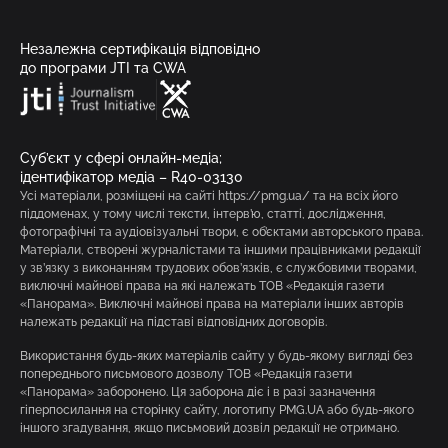
Незалежна сертифікація відповідно
до програми JTI та CWA
Суб’єкт у сфері онлайн-медіа;
ідентифікатор медіа – R40-03130
Усі матеріали, розміщені на сайті https://pmg.ua/ та на всіх його
піддоменах, у тому числі тексти, інтерв’ю, статті, дослідження,
фотографічні та аудіовізуальні твори, є об’єктами авторського права.
Матеріали, створені журналістами та іншими працівниками редакції
у зв’язку з виконанням трудових обов’язків, є службовими творами,
виключні майнові права на які належать ТОВ «Редакція газети
«Панорама». Виключні майнові права на матеріали інших авторів
належать редакції на підставі відповідних договорів.
Використання будь-яких матеріалів сайту у будь-якому вигляді без
попереднього письмового дозволу ТОВ «Редакція газети
«Панорама» заборонено. Ця заборона діє і в разі зазначення
гіперпосилання на сторінку сайту, логотипу PMG.UA або будь-якого
іншого згадування, якщо письмовий дозвіл редакції не отримано.