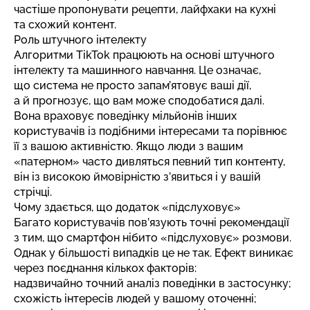
частіше пропонувати рецепти, лайфхаки на кухні
та схожий контент.
Роль штучного інтелекту
Алгоритми TikTok працюють на основі штучного
інтелекту та машинного навчання. Це означає,
що система не просто запам’ятовує ваші дії,
а й прогнозує, що вам може сподобатися далі.
Вона враховує поведінку мільйонів інших
користувачів із подібними інтересами та порівнює
її з вашою активністю. Якщо люди з вашим
«патерном» часто дивляться певний тип контенту,
він із високою ймовірністю з’явиться і у вашій
стрічці.
Чому здається, що додаток «підслуховує»
Багато користувачів пов’язують точні рекомендації
з тим, що смартфон нібито «підслуховує» розмови.
Однак у більшості випадків це не так. Ефект виникає
через поєднання кількох факторів:
надзвичайно точний аналіз поведінки в застосунку;
схожість інтересів людей у вашому оточенні;