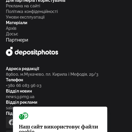
Для партнерів і користувачів
Реклама на сайті
Політика конфіденційності
Умови експлуатації
Матеріали
Архів
Досьє
Партнери
Адреса редакції
89600, м.Мукачево, пл. Кирила і Мефодія, 29/3
Телефон
+380 66 083 96 03
Відділ новин
news@pmg.ua
Відділ реклами
sales@pmg.ua
Підписуйтесь на нас у соціальних мережах
facebook
telegram
instagram
google_news
Наш сайт використовує файли
cookie