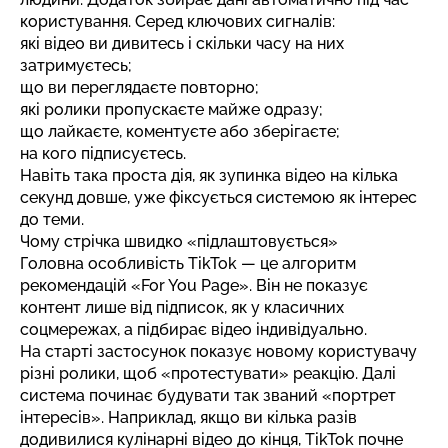
користування. Серед ключових сигналів:
які відео ви дивитесь і скільки часу на них
затримуєтесь;
що ви переглядаєте повторно;
які ролики пропускаєте майже одразу;
що лайкаєте, коментуєте або зберігаєте;
на кого підписуєтесь.
Навіть така проста дія, як зупинка відео на кілька
секунд довше, уже фіксується системою як інтерес
до теми.
Чому стрічка швидко «підлаштовується»
Головна особливість TikTok — це алгоритм
рекомендацій «For You Page». Він не показує
контент лише від підписок, як у класичних
соцмережах, а підбирає відео індивідуально.
На старті застосунок показує новому користувачу
різні ролики, щоб «протестувати» реакцію. Далі
система починає будувати так званий «портрет
інтересів». Наприклад, якщо ви кілька разів
додивилися кулінарні відео до кінця, TikTok почне