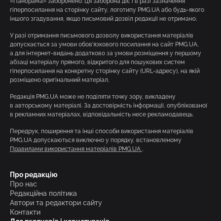
«Панорама» заборонено. Ця заборона діє і в разі зазначення
гіперпосилання на сторінку сайту, логотипу PMG.UA або будь-якого
іншого згадування, якщо письмовий дозвіл редакції не отримано.
У разі отримання письмового дозволу використання матеріалів
допускається за умови обов’язкового посилання на сайт PMG.UA,
а для інтернет-видань додатково за умови розміщення у першому
абзаці матеріалу прямого, відкритого для пошукових систем
гіперпосилання на конкретну сторінку сайту (URL-адресу), на якій
розміщено оригінальний матеріал.
Редакція PMG.UA може не поділяти точку зору, викладену
в авторському матеріалі. За достовірність інформації, опублікованої
в рекламних матеріалах, відповідальність несе рекламодавець.
Передрук, поширення та інші способи використання матеріалів
PMG.UA допускаються виключно у порядку, встановленому
Правилами використання матеріалів PMG.UA
.
Про редакцію
Про нас
Редакційна політика
Автори та редактори сайту
Контакти