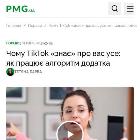
Мен
PMG.ua
Пошук по ст
Головна
Поради
Чому TikTok «знає» про вас усе: як працює алгор
ПОРАДИ
5 ЧЕРВНЯ, 08:36
65
Чому TikTok «знає» про вас усе:
як працює алгоритм додатка
ТЕТЯНА БАРВА