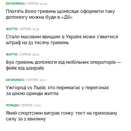
ЕКОНОМІКА
8 СЕРПНЯ, 04:45
Платять 8000 гривень щомісяця: оформити таку
допомогу можна буде в «Дії»
ЖИТТЯ
7 СЕРПНЯ, 21:33
Стало масовим явищем: в Україні може з’явитися
штраф на 51 тисячу гривень
ЖИТТЯ
7 СЕРПНЯ, 20:21
850 гривень допомоги від мобільних операторів —
фейк від шахраїв
ЕКОНОМІКА
7 СЕРПНЯ, 19:17
Ужгород vs Львів: хто перемагає у перегонах
за ціною оренди житла
ПОРАДИ
7 СЕРПНЯ, 17:45
Який спортсмен виграв гонку: тест на приховану
силу за 1 хвилину