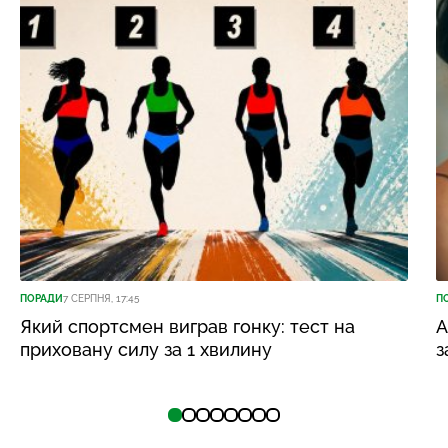
ПОРАДИ
7 СЕРПНЯ, 17:45
П
Який спортсмен виграв гонку: тест на
А
приховану силу за 1 хвилину
з