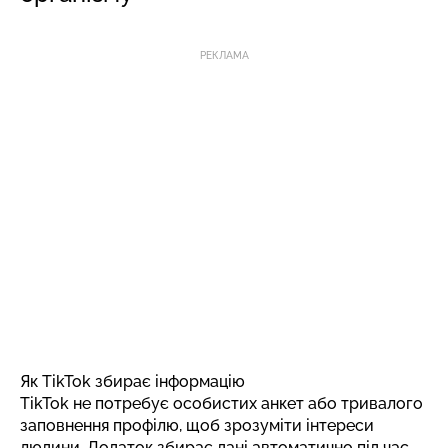
РЕКЛАМА
Як TikTok збирає інформацію
TikTok не потребує особистих анкет або тривалого
заповнення профілю, щоб зрозуміти інтереси
людини. Додаток збирає дані автоматично під час