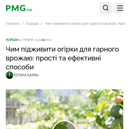
Мен
PMG.ua
Пошук по ст
Головна
Поради
Чим підживити огірки для гарного врожаю: прості
ПОРАДИ
29 ТРАВНЯ, 15:20
600
Чим підживити огірки для гарного
врожаю: прості та ефективні
способи
ТЕТЯНА БАРВА