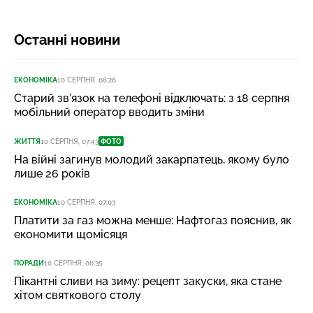
Останні новини
ЕКОНОМІКА
10 СЕРПНЯ, 08:26
Старий зв’язок на телефоні відключать: з 18 серпня
мобільний оператор вводить зміни
ЖИТТЯ
10 СЕРПНЯ, 07:43
ФОТО
На війні загинув молодий закарпатець, якому було
лише 26 років
ЕКОНОМІКА
10 СЕРПНЯ, 07:03
Платити за газ можна менше: Нафтогаз пояснив, як
економити щомісяця
ПОРАДИ
10 СЕРПНЯ, 06:35
Пікантні сливи на зиму: рецепт закуски, яка стане
хітом святкового столу