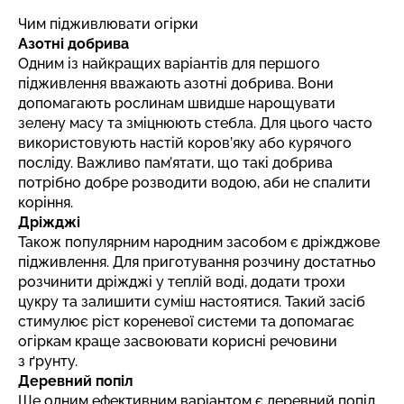
Чим підживлювати огірки
Азотні добрива
Одним із найкращих варіантів для першого
підживлення вважають азотні добрива. Вони
допомагають рослинам швидше нарощувати
зелену масу та зміцнюють стебла. Для цього часто
використовують настій коров’яку або курячого
посліду. Важливо пам’ятати, що такі добрива
потрібно добре розводити водою, аби не спалити
коріння.
Дріжджі
Також популярним народним засобом є дріжджове
підживлення. Для приготування розчину достатньо
розчинити дріжджі у теплій воді, додати трохи
цукру та залишити суміш настоятися. Такий засіб
стимулює ріст кореневої системи та допомагає
огіркам краще засвоювати корисні речовини
з ґрунту.
Деревний попіл
Ще одним ефективним варіантом є деревний попіл.