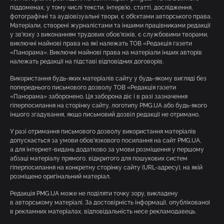
піддоменах, у тому числі тексти, інтерв’ю, статті, дослідження,
фотографічні та аудіовізуальні твори, є об’єктами авторського права.
Матеріали, створені журналістами та іншими працівниками редакції
у зв’язку з виконанням трудових обов’язків, є службовими творами,
виключні майнові права на які належать ТОВ «Редакція газети
«Панорама». Виключні майнові права на матеріали інших авторів
належать редакції на підставі відповідних договорів.
Використання будь-яких матеріалів сайту у будь-якому вигляді без
попереднього письмового дозволу ТОВ «Редакція газети
«Панорама» заборонено. Ця заборона діє і в разі зазначення
гіперпосилання на сторінку сайту, логотипу PMG.UA або будь-якого
іншого згадування, якщо письмовий дозвіл редакції не отримано.
У разі отримання письмового дозволу використання матеріалів
допускається за умови обов’язкового посилання на сайт PMG.UA,
а для інтернет-видань додатково за умови розміщення у першому
абзаці матеріалу прямого, відкритого для пошукових систем
гіперпосилання на конкретну сторінку сайту (URL-адресу), на якій
розміщено оригінальний матеріал.
Редакція PMG.UA може не поділяти точку зору, викладену
в авторському матеріалі. За достовірність інформації, опублікованої
в рекламних матеріалах, відповідальність несе рекламодавець.