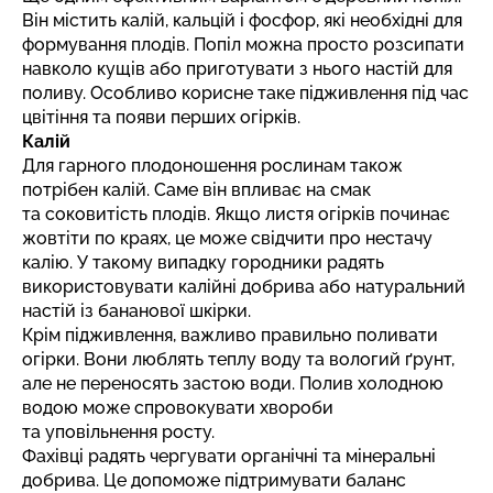
Він містить калій, кальцій і фосфор, які необхідні для
формування плодів. Попіл можна просто розсипати
навколо кущів або приготувати з нього настій для
поливу. Особливо корисне таке підживлення під час
цвітіння та появи перших огірків.
Калій
Для гарного плодоношення рослинам також
потрібен калій. Саме він впливає на смак
та соковитість плодів. Якщо листя огірків починає
жовтіти по краях, це може свідчити про нестачу
калію. У такому випадку городники радять
використовувати калійні добрива або натуральний
настій із бананової шкірки.
Крім підживлення, важливо правильно поливати
огірки. Вони люблять теплу воду та вологий ґрунт,
але не переносять застою води. Полив холодною
водою може спровокувати хвороби
та уповільнення росту.
Фахівці радять чергувати органічні та мінеральні
добрива. Це допоможе підтримувати баланс