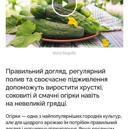
Фото: Magnific
Правильний догляд, регулярний
полив та своєчасне підживлення
допоможуть виростити хрусткі,
соковиті й смачні огірки навіть
на невеликій грядці.
Огірки — одна з найпопулярніших городніх культур,
але для щедрого врожаю їм потрібен правильний
догляд і регулярне підживлення. Якщо рослинам