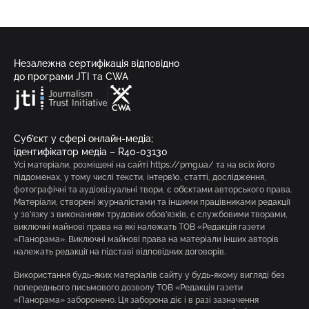
Незалежна сертифікація відповідно
до програми JTI та CWA
Суб’єкт у сфері онлайн-медіа;
ідентифікатор медіа – R40-03130
Усі матеріали, розміщені на сайті https://pmg.ua/ та на всіх його
піддоменах, у тому числі тексти, інтерв’ю, статті, дослідження,
фотографічні та аудіовізуальні твори, є об’єктами авторського права.
Матеріали, створені журналістами та іншими працівниками редакції
у зв’язку з виконанням трудових обов’язків, є службовими творами,
виключні майнові права на які належать ТОВ «Редакція газети
«Панорама». Виключні майнові права на матеріали інших авторів
належать редакції на підставі відповідних договорів.
Використання будь-яких матеріалів сайту у будь-якому вигляді без
попереднього письмового дозволу ТОВ «Редакція газети
«Панорама» заборонено. Ця заборона діє і в разі зазначення