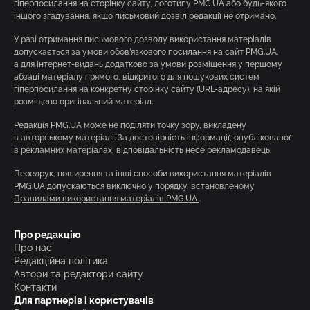
гіперпосилання на сторінку сайту, логотипу PMG.UA або будь-якого
іншого згадування, якщо письмовий дозвіл редакції не отримано.
У разі отримання письмового дозволу використання матеріалів
допускається за умови обов’язкового посилання на сайт PMG.UA,
а для інтернет-видань додатково за умови розміщення у першому
абзаці матеріалу прямого, відкритого для пошукових систем
гіперпосилання на конкретну сторінку сайту (URL-адресу), на якій
розміщено оригінальний матеріал.
Редакція PMG.UA може не поділяти точку зору, викладену
в авторському матеріалі. За достовірність інформації, опублікованої
в рекламних матеріалах, відповідальність несе рекламодавець.
Передрук, поширення та інші способи використання матеріалів
PMG.UA допускаються виключно у порядку, встановленому
Правилами використання матеріалів PMG.UA
.
Про редакцію
Про нас
Редакційна політика
Автори та редактори сайту
Контакти
Для партнерів і користувачів