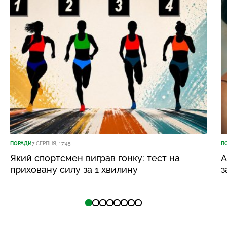
ПОРАДИ
7 СЕРПНЯ, 17:45
П
Який спортсмен виграв гонку: тест на
А
приховану силу за 1 хвилину
з