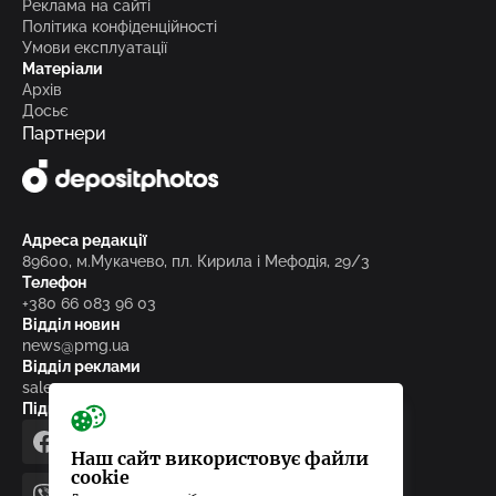
Реклама на сайті
Політика конфіденційності
Умови експлуатації
Матеріали
Архів
Досьє
Партнери
Адреса редакції
89600, м.Мукачево, пл. Кирила і Мефодія, 29/3
Телефон
+380 66 083 96 03
Відділ новин
news@pmg.ua
Відділ реклами
sales@pmg.ua
Підписуйтесь на нас у соціальних мережах
facebook
telegram
instagram
google_news
Наш сайт використовує файли
cookie