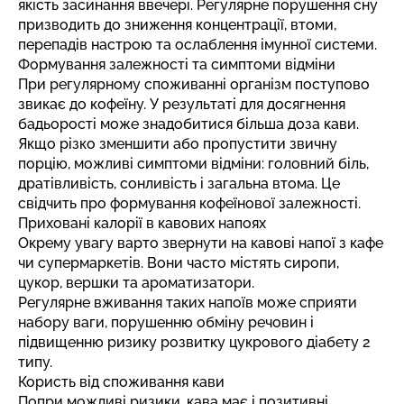
якість засинання ввечері. Регулярне порушення сну
призводить до зниження концентрації, втоми,
перепадів настрою та ослаблення імунної системи.
Формування залежності та симптоми відміни
При регулярному споживанні організм поступово
звикає до кофеїну. У результаті для досягнення
бадьорості може знадобитися більша доза кави.
Якщо різко зменшити або пропустити звичну
порцію, можливі симптоми відміни: головний біль,
дратівливість, сонливість і загальна втома. Це
свідчить про формування кофеїнової залежності.
Приховані калорії в кавових напоях
Окрему увагу варто звернути на кавові напої з кафе
чи супермаркетів. Вони часто містять сиропи,
цукор, вершки та ароматизатори.
Регулярне вживання таких напоїв може сприяти
набору ваги, порушенню обміну речовин і
підвищенню ризику розвитку цукрового діабету 2
типу.
Користь від споживання кави
Попри можливі ризики, кава має і позитивні