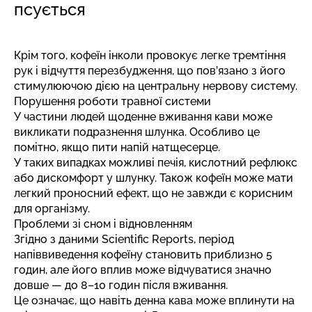
псується
Крім того, кофеїн інколи провокує легке тремтіння
рук і відчуття перезбудження, що пов’язано з його
стимулюючою дією на центральну нервову систему.
Порушення роботи травної системи
У частини людей щоденне вживання кави може
викликати подразнення шлунка. Особливо це
помітно, якщо пити напій натщесерце.
У таких випадках можливі печія, кислотний рефлюкс
або дискомфорт у шлунку. Також кофеїн може мати
легкий проносний ефект, що не завжди є корисним
для організму.
Проблеми зі сном і відновленням
Згідно з
даними
Scientific Reports, період
напіввиведення кофеїну становить приблизно 5
годин, але його вплив може відчуватися значно
довше — до 8–10 годин після вживання.
Це означає, що навіть денна кава може вплинути на