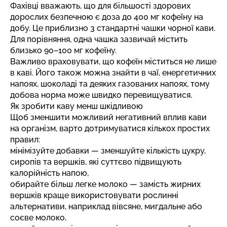
Фахівці вважають, що для більшості здорових
дорослих безпечною є доза до 400 мг кофеїну на
добу. Це приблизно 3 стандартні чашки чорної кави.
Для порівняння, одна чашка зазвичай містить
близько 90–100 мг кофеїну.
Важливо враховувати, що кофеїн міститься не лише
в каві. Його також можна знайти в чаї, енергетичних
напоях, шоколаді та деяких газованих напоях, тому
добова норма може швидко перевищуватися.
Як зробити каву менш шкідливою
Щоб зменшити можливий негативний вплив кави
на організм, варто дотримуватися кількох простих
правил:
мінімізуйте добавки — зменшуйте кількість цукру,
сиропів та вершків, які суттєво підвищують
калорійність напою,
обирайте більш легке молоко — замість жирних
вершків краще використовувати рослинні
альтернативи, наприклад вівсяне, мигдальне або
соєве молоко,