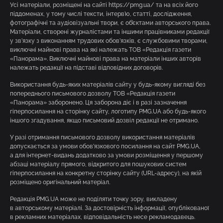
Усі матеріали, розміщені на сайті https://pmg.ua/ та на всіх його
піддоменах, у тому числі тексти, інтерв’ю, статті, дослідження,
фотографічні та аудіовізуальні твори, є об’єктами авторського права.
Матеріали, створені журналістами та іншими працівниками редакції
у зв’язку з виконанням трудових обов’язків, є службовими творами,
виключні майнові права на які належать ТОВ «Редакція газети
«Панорама». Виключні майнові права на матеріали інших авторів
належать редакції на підставі відповідних договорів.
Використання будь-яких матеріалів сайту у будь-якому вигляді без
попереднього письмового дозволу ТОВ «Редакція газети
«Панорама» заборонено. Ця заборона діє і в разі зазначення
гіперпосилання на сторінку сайту, логотипу PMG.UA або будь-якого
іншого згадування, якщо письмовий дозвіл редакції не отримано.
У разі отримання письмового дозволу використання матеріалів
допускається за умови обов’язкового посилання на сайт PMG.UA,
а для інтернет-видань додатково за умови розміщення у першому
абзаці матеріалу прямого, відкритого для пошукових систем
гіперпосилання на конкретну сторінку сайту (URL-адресу), на якій
розміщено оригінальний матеріал.
Редакція PMG.UA може не поділяти точку зору, викладену
в авторському матеріалі. За достовірність інформації, опублікованої
в рекламних матеріалах, відповідальність несе рекламодавець.