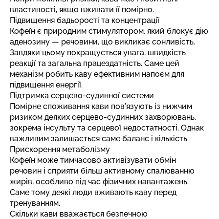
властивості, якщо вживати її помірно.
Підвищення бадьорості та концентрації
Кофеїн є природним стимулятором, який блокує дію
аденозину — речовини, що викликає сонливість.
Завдяки цьому покращується увага, швидкість
реакції та загальна працездатність. Саме цей
механізм робить каву ефективним напоєм для
підвищення енергії.
Підтримка серцево-судинної системи
Помірне споживання кави пов’язують із нижчим
ризиком деяких серцево-судинних захворювань,
зокрема інсульту та серцевої недостатності. Однак
важливим залишається саме баланс і кількість.
Прискорення метаболізму
Кофеїн може тимчасово активізувати обмін
речовин і сприяти більш активному спалюванню
жирів, особливо під час фізичних навантажень.
Саме тому деякі люди вживають каву перед
тренуванням.
Скільки кави вважається безпечною