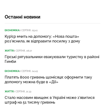
Останні новини
ЕКОНОМІКА
8 СЕРПНЯ, 09:41
Кур’єр мчить на допомогу: «Нова пошта»
роз’яснила, як відправити посилку з дому
ЖИТТЯ
8 СЕРПНЯ, 08:27
Гірські рятувальники евакуювали туристку в районі
Гимби
ЕКОНОМІКА
8 СЕРПНЯ, 04:45
Платять 8000 гривень щомісяця: оформити таку
допомогу можна буде в «Дії»
ЖИТТЯ
7 СЕРПНЯ, 21:33
Стало масовим явищем: в Україні може з’явитися
штраф на 51 тисячу гривень