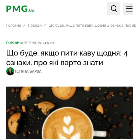
Мен
PMG.ua
Пошук по ст
Головна
Поради
Що буде, якщо пити каву щодня: 4 ознаки, про які
ПОРАДИ
16 ЧЕРВНЯ, 15:14
252
Що буде, якщо пити каву щодня: 4
ознаки, про які варто знати
ТЕТЯНА БАРВА