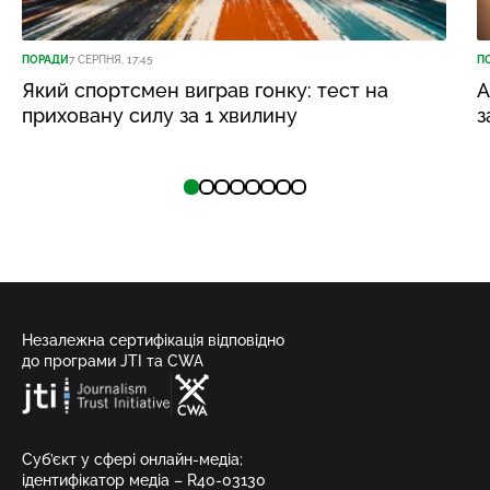
ПОРАДИ
7 СЕРПНЯ, 17:45
П
Який спортсмен виграв гонку: тест на
А
приховану силу за 1 хвилину
з
Незалежна сертифікація відповідно
до програми JTI та CWA
Суб’єкт у сфері онлайн-медіа;
ідентифікатор медіа – R40-03130