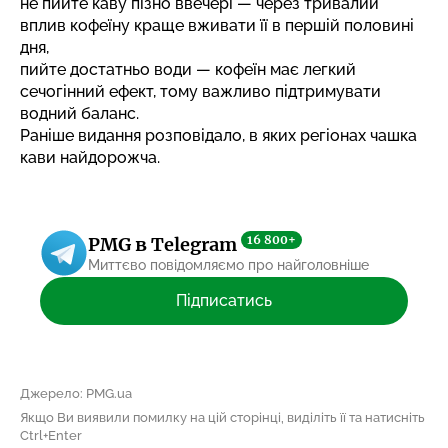
не пийте каву пізно ввечері — через тривалий
вплив кофеїну краще вживати її в першій половині
дня,
пийте достатньо води — кофеїн має легкий
сечогінний ефект, тому важливо підтримувати
водний баланс.
Раніше видання розповідало,
в яких регіонах чашка
кави найдорожча
.
16 800+
PMG в Telegram
Миттєво повідомляємо про найголовніше
Підписатись
Джерело: PMG.ua
Якщо Ви виявили помилку на цій сторінці, виділіть її та натисніть
Ctrl+Enter