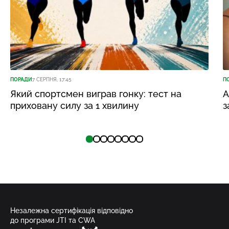
ПОРАДИ
7 СЕРПНЯ, 17:45
П
Який спортсмен виграв гонку: тест на
А
приховану силу за 1 хвилину
з
Незалежна сертифікація відповідно
до програми JTI та CWA