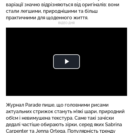
варіації значно відрізняються від оригіналів: вони
стали легшими, природнішими та більш
практичними для щоденного життя.
ВІДЕО ДНЯ
Журнал Parade
пише
, що головними рисами
актуальних стрижок стануть м’які шари, природний
об’єм і невимушена текстура. Саме такі зачіски
дедалі частіше обирають зірки, серед яких Sabrina
Carpenter та Jenna Ortega. Популярність тренду