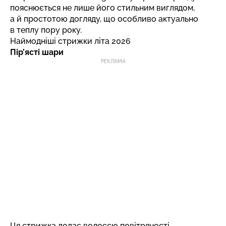
пояснюється не лише його стильним виглядом,
а й простотою догляду, що особливо актуально
в теплу пору року.
Наймодніші стрижки літа 2026
Пір’ясті шари
РЕКЛАМА
Ця стрижка додає волоссю повітряності