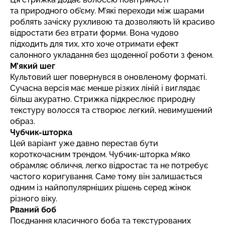
та природного об’єму. М’які переходи між шарами
роблять зачіску рухливою та дозволяють їй красиво
відростати без втрати форми. Вона чудово
підходить для тих, хто хоче отримати ефект
салонного укладання без щоденної роботи з феном.
М’який шег
Культовий шег повернувся в оновленому форматі.
Сучасна версія має менше різких ліній і виглядає
більш акуратно. Стрижка підкреслює природну
текстуру волосся та створює легкий, невимушений
образ.
Чубчик-шторка
Цей варіант уже давно перестав бути
короткочасним трендом. Чубчик-шторка м’яко
обрамляє обличчя, легко відростає та не потребує
частого коригування. Саме тому він залишається
одним із найпопулярніших рішень серед жінок
різного віку.
Рваний боб
Поєднання класичного боба та текстурованих