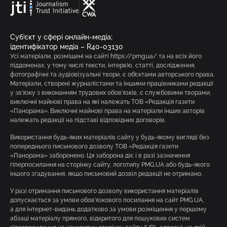
Суб’єкт у сфері онлайн-медіа;
ідентифікатор медіа – R40-03130
Усі матеріали, розміщені на сайті https://pmg.ua/ та на всіх його
піддоменах, у тому числі тексти, інтерв’ю, статті, дослідження,
фотографічні та аудіовізуальні твори, є об’єктами авторського права.
Матеріали, створені журналістами та іншими працівниками редакції
у зв’язку з виконанням трудових обов’язків, є службовими творами,
виключні майнові права на які належать ТОВ «Редакція газети
«Панорама». Виключні майнові права на матеріали інших авторів
належать редакції на підставі відповідних договорів.
Використання будь-яких матеріалів сайту у будь-якому вигляді без
попереднього письмового дозволу ТОВ «Редакція газети
«Панорама» заборонено. Ця заборона діє і в разі зазначення
гіперпосилання на сторінку сайту, логотипу PMG.UA або будь-якого
іншого згадування, якщо письмовий дозвіл редакції не отримано.
У разі отримання письмового дозволу використання матеріалів
допускається за умови обов’язкового посилання на сайт PMG.UA,
а для інтернет-видань додатково за умови розміщення у першому
абзаці матеріалу прямого, відкритого для пошукових систем