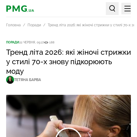
Мен
PMG.ua
Пошук по ст
Головна
Поради
Тренд літа 2026: які жіночі стрижки у стилі 70-х 
ПОРАДИ
22 ЧЕРВНЯ, 09:27
188
Тренд літа 2026: які жіночі стрижки
у стилі 70-х знову підкорюють
моду
ТЕТЯНА БАРВА