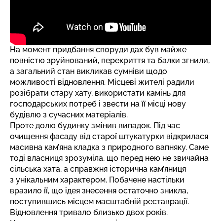
На момент придбання споруди дах був майже
повністю зруйнований, перекриття та балки згнили,
а загальний стан викликав сумніви щодо
можливості відновлення. Місцеві жителі радили
розібрати стару хату, використати камінь для
господарських потреб і звести на її місці нову
будівлю з сучасних матеріалів.
Проте долю будинку змінив випадок. Під час
очищення фасаду від старої штукатурки відкрилася
масивна кам’яна кладка з природного вапняку. Саме
тоді власниця зрозуміла, що перед нею не звичайна
сільська хата, а справжня історична кам’яниця
з унікальним характером. Побачене настільки
вразило її, що ідея знесення остаточно зникла,
поступившись місцем масштабній реставрації.
Відновлення тривало близько двох років.