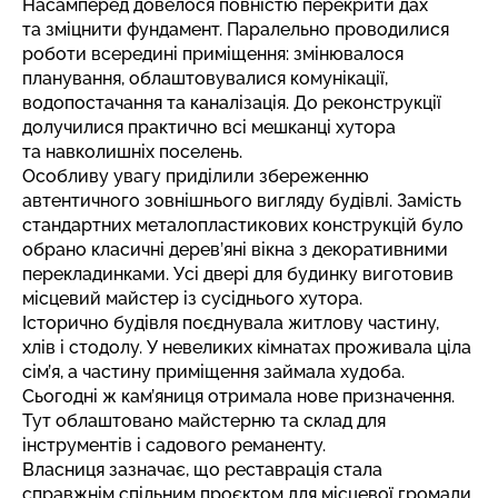
Насамперед довелося повністю перекрити дах
та зміцнити фундамент. Паралельно проводилися
роботи всередині приміщення: змінювалося
планування, облаштовувалися комунікації,
водопостачання та каналізація. До реконструкції
долучилися практично всі мешканці хутора
та навколишніх поселень.
Особливу увагу приділили збереженню
автентичного зовнішнього вигляду будівлі. Замість
стандартних металопластикових конструкцій було
обрано класичні дерев’яні вікна з декоративними
перекладинками. Усі двері для будинку виготовив
місцевий майстер із сусіднього хутора.
Історично будівля поєднувала житлову частину,
хлів і стодолу. У невеликих кімнатах проживала ціла
сім’я, а частину приміщення займала худоба.
Сьогодні ж кам’яниця отримала нове призначення.
Тут облаштовано майстерню та склад для
інструментів і садового реманенту.
Власниця зазначає, що реставрація стала
справжнім спільним проєктом для місцевої громади.