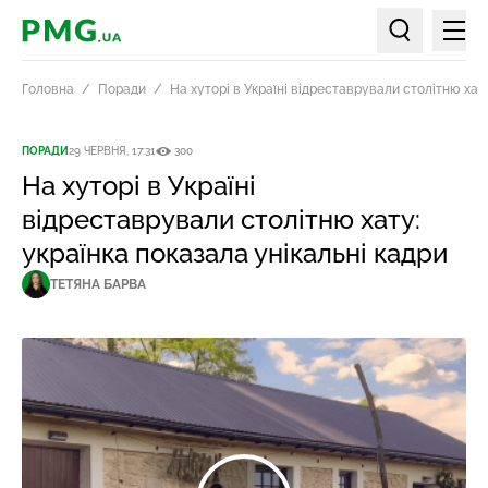
Мен
PMG.ua
Пошук по ст
Головна
Поради
На хуторі в Україні відреставрували столітню хат
ПОРАДИ
29 ЧЕРВНЯ, 17:31
300
На хуторі в Україні
відреставрували столітню хату:
українка показала унікальні кадри
ТЕТЯНА БАРВА