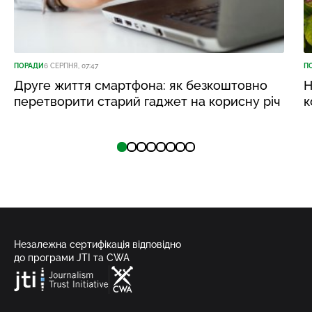
ПОРАДИ
6 СЕРПНЯ, 07:47
П
Друге життя смартфона: як безкоштовно
Н
перетворити старий гаджет на корисну річ
к
Незалежна сертифікація відповідно
до програми JTI та CWA