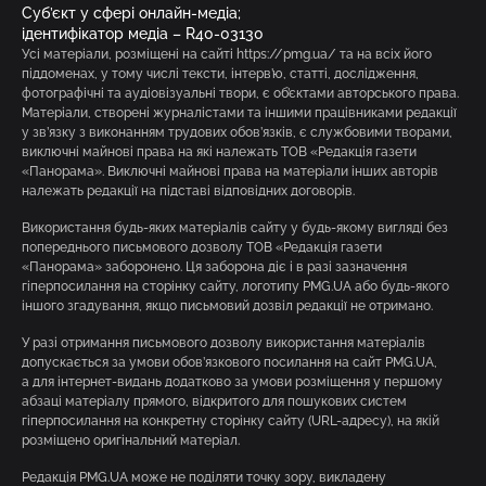
Суб’єкт у сфері онлайн-медіа;
ідентифікатор медіа – R40-03130
Усі матеріали, розміщені на сайті https://pmg.ua/ та на всіх його
піддоменах, у тому числі тексти, інтерв’ю, статті, дослідження,
фотографічні та аудіовізуальні твори, є об’єктами авторського права.
Матеріали, створені журналістами та іншими працівниками редакції
у зв’язку з виконанням трудових обов’язків, є службовими творами,
виключні майнові права на які належать ТОВ «Редакція газети
«Панорама». Виключні майнові права на матеріали інших авторів
належать редакції на підставі відповідних договорів.
Використання будь-яких матеріалів сайту у будь-якому вигляді без
попереднього письмового дозволу ТОВ «Редакція газети
«Панорама» заборонено. Ця заборона діє і в разі зазначення
гіперпосилання на сторінку сайту, логотипу PMG.UA або будь-якого
іншого згадування, якщо письмовий дозвіл редакції не отримано.
У разі отримання письмового дозволу використання матеріалів
допускається за умови обов’язкового посилання на сайт PMG.UA,
а для інтернет-видань додатково за умови розміщення у першому
абзаці матеріалу прямого, відкритого для пошукових систем
гіперпосилання на конкретну сторінку сайту (URL-адресу), на якій
розміщено оригінальний матеріал.
Редакція PMG.UA може не поділяти точку зору, викладену