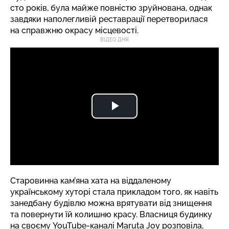
сто років, була майже повністю зруйнована, однак
завдяки наполегливій реставрації перетворилася
на справжню окрасу місцевості.
ВІДЕО ДНЯ
Старовинна кам’яна хата на віддаленому
українському хуторі стала прикладом того, як навіть
занедбану будівлю можна врятувати від знищення
та повернути їй колишню красу. Власниця будинку
на своєму YouTube-каналі Maruta Joy
розповіла
,