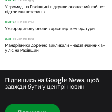
ЖИТТЯ
6 СЕРПНЯ, 19:29
У громаді на Рахівщині відкрили оновлений кабінет
підтримки ветеранів
ЖИТТЯ
6 СЕРПНЯ, 17:00
Ужгород знову оновив орієнтир температури
ЖИТТЯ
6 СЕРПНЯ, 16:30
Мандрівники доречно викликали «надзвичайників»
у ліс на Рахівщині
Google News
Підпишись на
, щоб
завжди бути у центрі новин