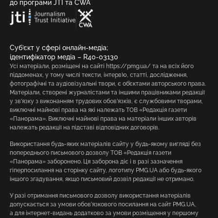
до програми JTI та CWA
Суб’єкт у сфері онлайн-медіа;
ідентифікатор медіа – R40-03130
Усі матеріали, розміщені на сайті https://pmg.ua/ та на всіх його
піддоменах, у тому числі тексти, інтерв’ю, статті, дослідження,
фотографічні та аудіовізуальні твори, є об’єктами авторського права.
Матеріали, створені журналістами та іншими працівниками редакції
у зв’язку з виконанням трудових обов’язків, є службовими творами,
виключні майнові права на які належать ТОВ «Редакція газети
«Панорама». Виключні майнові права на матеріали інших авторів
належать редакції на підставі відповідних договорів.
Використання будь-яких матеріалів сайту у будь-якому вигляді без
попереднього письмового дозволу ТОВ «Редакція газети
«Панорама» заборонено. Ця заборона діє і в разі зазначення
гіперпосилання на сторінку сайту, логотипу PMG.UA або будь-якого
іншого згадування, якщо письмовий дозвіл редакції не отримано.
У разі отримання письмового дозволу використання матеріалів
допускається за умови обов’язкового посилання на сайт PMG.UA,
а для інтернет-видань додатково за умови розміщення у першому