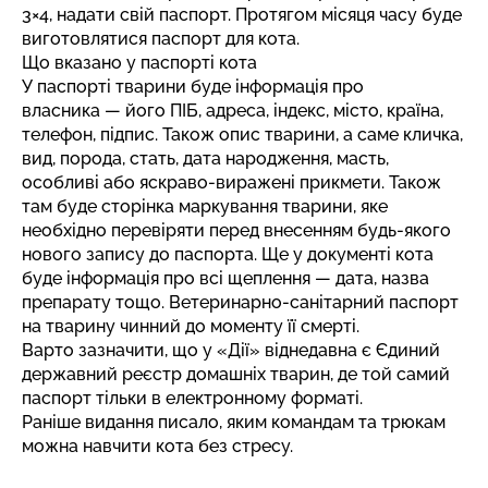
3×4, надати свій паспорт. Протягом місяця часу буде
виготовлятися паспорт для кота.
Що вказано у паспорті кота
У паспорті тварини буде інформація про
власника — його ПІБ, адреса, індекс, місто, країна,
телефон, підпис. Також опис тварини, а саме кличка,
вид, порода, стать, дата народження, масть,
особливі або яскраво-виражені прикмети. Також
там буде сторінка маркування тварини, яке
необхідно перевіряти перед внесенням будь-якого
нового запису до паспорта. Ще у документі кота
буде інформація про всі щеплення — дата, назва
препарату тощо. Ветеринарно-санітарний паспорт
на тварину чинний до моменту її смерті.
Варто зазначити, що у «Дії» віднедавна є Єдиний
державний реєстр домашніх тварин, де той самий
паспорт тільки в електронному форматі.
Раніше видання писало, яким командам та трюкам
можна навчити кота
без стресу.