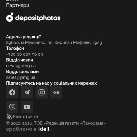
Партнери
Адреса редакції
89600, м.Мукачево, пл. Кирила і Мефодія, 29/3
Телефон
+380 66 083 96 03
Відділ новин
news@pmg.ua
Відділ реклами
sales@pmg.ua
Підписуйтесь на нас у соціальних мережах
facebook
telegram
instagram
google_news
viber
youtube
RSS-стрічка
© 2010-2026, ТОВ «Редакція газети «Панорама»
зроблено в ideil.