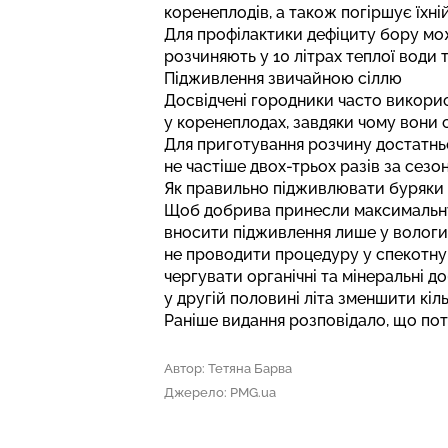
коренеплодів, а також погіршує їхній
Для профілактики дефіциту бору мо
розчиняють у 10 літрах теплої води 
Підживлення звичайною сіллю
Досвідчені городники часто викори
у коренеплодах, завдяки чому вони
Для приготування розчину достатньо
не частіше двох-трьох разів за сезон
Як правильно підживлювати буряки
Щоб добрива принесли максимальну 
вносити підживлення лише у вологи
не проводити процедуру у спекотну
чергувати органічні та мінеральні д
у другій половині літа зменшити кіл
Раніше видання розповідало,
що пот
Автор: Тетяна Барва
Джерело: PMG.ua