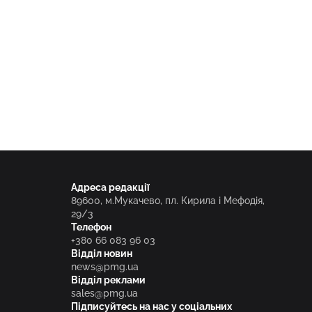
Адреса редакції
89600, м.Мукачево, пл. Кирила і Мефодія,
29/3
Телефон
+380 66 083 96 03
Відділ новин
news@pmg.ua
Відділ реклами
sales@pmg.ua
Підписуйтесь на нас у соціальних