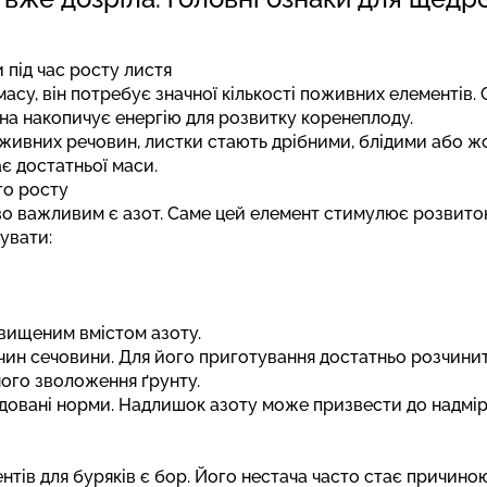
під час росту листя
су, він потребує значної кількості поживних елементів. 
на накопичує енергію для розвитку коренеплоду.
живних речовин, листки стають дрібними, блідими або жо
є достатньої маси.
го росту
о важливим є азот. Саме цей елемент стимулює розвиток
увати:
двищеним вмістом азоту.
ин сечовини. Для його приготування достатньо розчинити
ного зволоження ґрунту.
овані норми. Надлишок азоту може призвести до надмір
нтів для буряків є бор. Його нестача часто стає причин