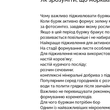
Чому важливо підживлювати буряки 
Коли буряк активно формує зелену ма
за фотосинтез, завдяки якому росли
Якщо в цей період буряку бракує по
розвивається повільніше і не набира
Найкраще підживлення для активно
На стадії формування листя особлив
Для підживлення можна використов
настій коров’яку;
настій курячого посліду;
розчин сечовини;
комплексні мінеральні добрива з пі
Популярним серед городників є розч
води та полити грядки після звичай
Важливо не перевищувати рекоменд
формуванню коренеплодів.
Для чого бурякам потрібен бор
Одним із найважливіших мікроелеме