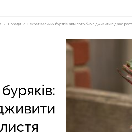
а
Поради
Секрет великих буряків: чим потрібно підживити під час рос
буряків:
ідживити
 листя