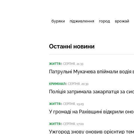
буряки
підживлення
город
врожай
Останні новини
ЖИТТЯ
6 СЕРПНЯ, 21:33
Патрульні Мукачева впіймали водія 
КРИМІНАЛ
6 СЕРПНЯ, 20:30
Поліція затримала закарпатця за си
ЖИТТЯ
6 СЕРПНЯ, 19:29
У громаді на Рахівщині відкрили он
ЖИТТЯ
6 СЕРПНЯ, 17:00
Ужгород знову оновив орієнтир те