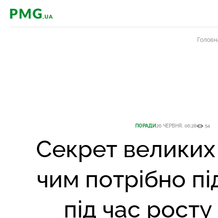
PMG.ua
Головн
ПОРАДИ
26 ЧЕРВНЯ, 06:28
54
Секрет великих 
чим потрібно п
під час росту