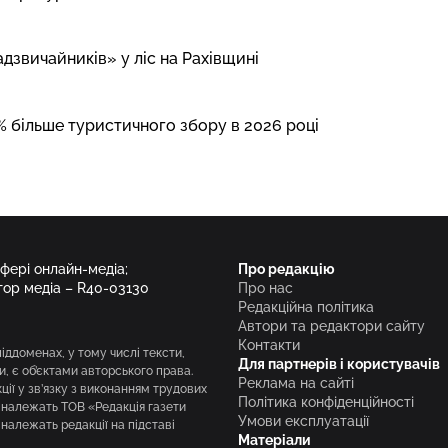
дзвичайників» у ліс на Рахівщині
% більше туристичного збору в 2026 році
сфері онлайн-медіа;
Про редакцію
тор медіа – R40-03130
Про нас
Редакційна політика
Автори та редактори сайту
Контакти
піддоменах, у тому числі тексти,
Для партнерів і користувачів
и, є об’єктами авторського права.
Реклама на сайті
ії у зв’язку з виконанням трудових
Політика конфіденційності
і належать ТОВ «Редакція газети
Умови експлуатації
належать редакції на підставі
Матеріали