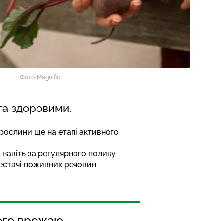
Фото: Magnific
та здоровими.
рослини ще на етапі активного
 навіть за регулярного поливу
нестачі поживних речовин
рого врожаю