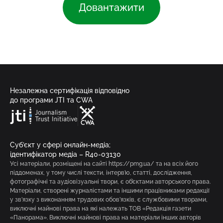
Довантажити
Незалежна сертифікація відповідно
до програми JTI та CWA
Суб’єкт у сфері онлайн-медіа;
ідентифікатор медіа – R40-03130
Усі матеріали, розміщені на сайті https://pmg.ua/ та на всіх його
піддоменах, у тому числі тексти, інтерв’ю, статті, дослідження,
фотографічні та аудіовізуальні твори, є об’єктами авторського права.
Матеріали, створені журналістами та іншими працівниками редакції
у зв’язку з виконанням трудових обов’язків, є службовими творами,
виключні майнові права на які належать ТОВ «Редакція газети
«Панорама». Виключні майнові права на матеріали інших авторів