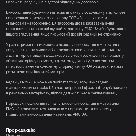
належать редакції на підставі відповідних договорів.
Використання будь-яких матеріалів сайту у будь-якому вигляді без
попереднього письмового дозволу ТОВ «Редакція газети
«Панорама» заборонено. Ця заборона діє і в разі зазначення
гіперпосилання на сторінку сайту, логотипу PMG.UA або будь-якого
іншого згадування, якщо письмовий дозвіл редакції не отримано.
У разі отримання письмового дозволу використання матеріалів
допускається за умови обов’язкового посилання на сайт PMG.UA,
а для інтернет-видань додатково за умови розміщення у першому
абзаці матеріалу прямого, відкритого для пошукових систем
гіперпосилання на конкретну сторінку сайту (URL-адресу), на якій
розміщено оригінальний матеріал.
Редакція PMG.UA може не поділяти точку зору, викладену
в авторському матеріалі. За достовірність інформації, опублікованої
в рекламних матеріалах, відповідальність несе рекламодавець.
Передрук, поширення та інші способи використання матеріалів
PMG.UA допускаються виключно у порядку, встановленому
Правилами використання матеріалів PMG.UA
.
Про редакцію