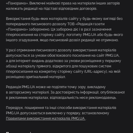
«Панорама». Виключні майнові права на матеріали інших авторів
належать редакції на підставі відповідних договорів.
Використання будь-яких матеріалів сайту у будь-якому вигляді без
попереднього письмового дозволу ТОВ «Редакція газети
«Панорама» заборонено. Ця заборона діє і в разі зазначення
гіперпосилання на сторінку сайту, логотипу PMG.UA або будь-якого
іншого згадування, якщо письмовий дозвіл редакції не отримано.
У разі отримання письмового дозволу використання матеріалів
допускається за умови обов’язкового посилання на сайт PMG.UA,
а для інтернет-видань додатково за умови розміщення у першому
абзаці матеріалу прямого, відкритого для пошукових систем
гіперпосилання на конкретну сторінку сайту (URL-адресу), на якій
розміщено оригінальний матеріал.
Редакція PMG.UA може не поділяти точку зору, викладену
в авторському матеріалі. За достовірність інформації, опублікованої
в рекламних матеріалах, відповідальність несе рекламодавець.
Передрук, поширення та інші способи використання матеріалів
PMG.UA допускаються виключно у порядку, встановленому
Правилами використання матеріалів PMG.UA
.