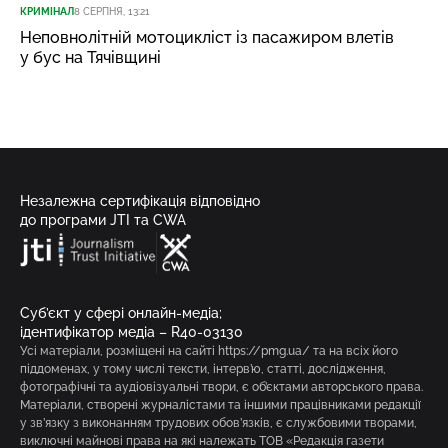
КРИМІНАЛ
8 СЕРПНЯ, 13:21
Неповнолітній мотоцикліст із пасажиром влетів
у бус на Тячівщині
Незалежна сертифікація відповідно
до програми JTI та CWA
Суб’єкт у сфері онлайн-медіа;
ідентифікатор медіа – R40-03130
Усі матеріали, розміщені на сайті https://pmg.ua/ та на всіх його
піддоменах, у тому числі тексти, інтерв’ю, статті, дослідження,
фотографічні та аудіовізуальні твори, є об’єктами авторського права.
Матеріали, створені журналістами та іншими працівниками редакції
у зв’язку з виконанням трудових обов’язків, є службовими творами,
виключні майнові права на які належать ТОВ «Редакція газети