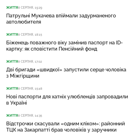
ЖИТТЯ
8 СЕРПНЯ, 19:29
Патрульні Мукачева впіймали задурманеного
автолюбителя
ЖИТТЯ
8 СЕРПНЯ, 18:15
Біженець поважного віку замінив паспорт на ID-
картку: як сповістити Пенсійний фонд
ЖИТТЯ
8 СЕРПНЯ, 17:02
Дві бригади «швидкої» запустили серце чоловіка
з Міжгірщини
ЖИТТЯ
8 СЕРПНЯ, 15:48
Нові паспорти для хатніх улюбленців запровадили
в Україні
ЖИТТЯ
8 СЕРПНЯ, 14:35
Відстрочки скасували «одним кліком»: районний
ТЦК на Закарпатті брав чоловіків у заручники