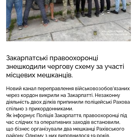
Закарпатські правоохоронці
знешкодили чергову схему за участі
місцевих мешканців.
Новий канал переправлення військовозобов’язаних
через кордон викрили на Закарпатті. Незаконну
діяльність двох ділків припинили поліцейські Рахова
спільно з прикордонниками.
Як
інформує
Поліція Закарпаття, правоохоронці під
час слідчих та оперативних заходів встановили,
що бізнес організували два мешканці Рахівського
району. Одному з них виповнилося 19 років,