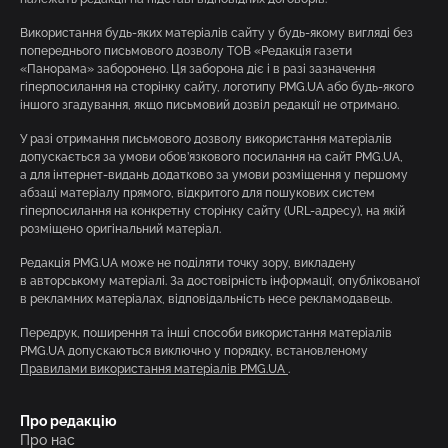
Використання будь-яких матеріалів сайту у будь-якому вигляді без
попереднього письмового дозволу ТОВ «Редакція газети
«Панорама» заборонено. Ця заборона діє і в разі зазначення
гіперпосилання на сторінку сайту, логотипу PMG.UA або будь-якого
іншого згадування, якщо письмовий дозвіл редакції не отримано.
У разі отримання письмового дозволу використання матеріалів
допускається за умови обов’язкового посилання на сайт PMG.UA,
а для інтернет-видань додатково за умови розміщення у першому
абзаці матеріалу прямого, відкритого для пошукових систем
гіперпосилання на конкретну сторінку сайту (URL-адресу), на якій
розміщено оригінальний матеріал.
Редакція PMG.UA може не поділяти точку зору, викладену
в авторському матеріалі. За достовірність інформації, опублікованої
в рекламних матеріалах, відповідальність несе рекламодавець.
Передрук, поширення та інші способи використання матеріалів
PMG.UA допускаються виключно у порядку, встановленому
Правилами використання матеріалів PMG.UA
.
Про редакцію
Про нас