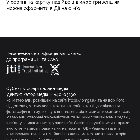
У серпні на картку надійде від 4500 гривень, які
можна оформити в Дії на сім’ю
Незалежна сертифікація відповідно
до програми JTI та CWA
Суб’єкт у сфері онлайн-медіа;
ідентифікатор медіа – R40-03130
Усі матеріали, розміщені на сайті https://pmg.ua/ та на всіх його
піддоменах, у тому числі тексти, інтерв’ю, статті, дослідження,
фотографічні та аудіовізуальні твори, є об’єктами авторського права.
Матеріали, створені журналістами та іншими працівниками редакції
у зв’язку з виконанням трудових обов’язків, є службовими творами,
виключні майнові права на які належать ТОВ «Редакція газети
«Панорама». Виключні майнові права на матеріали інших авторів
належать редакції на підставі відповідних договорів.