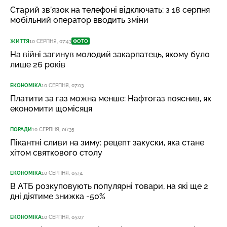
Старий зв’язок на телефоні відключать: з 18 серпня
мобільний оператор вводить зміни
ЖИТТЯ
10 СЕРПНЯ, 07:43
ФОТО
На війні загинув молодий закарпатець, якому було
лише 26 років
ЕКОНОМІКА
10 СЕРПНЯ, 07:03
Платити за газ можна менше: Нафтогаз пояснив, як
економити щомісяця
ПОРАДИ
10 СЕРПНЯ, 06:35
Пікантні сливи на зиму: рецепт закуски, яка стане
хітом святкового столу
ЕКОНОМІКА
10 СЕРПНЯ, 05:51
В АТБ розкуповують популярні товари, на які ще 2
дні діятиме знижка -50%
ЕКОНОМІКА
10 СЕРПНЯ, 05:07