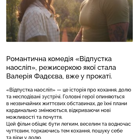
Романтична комедія «Відпустка
наосліп», режисеркою якої стала
Валерія Фадєєва, вже у прокаті.
«Відпустка наосліп» — це історія про кохання, долю
та несподівані зустрічі. Головні герої опиняються
в незвичайних життєвих обставинах, де їхні плани
кардинально змінюються, відкриваючи нові
можливості та почуття.
Цей фільм обіцяє бути легким, веселим та водночас
чуттєвим, торкаючись тем кохання, пошуку себе
та віри у долю.