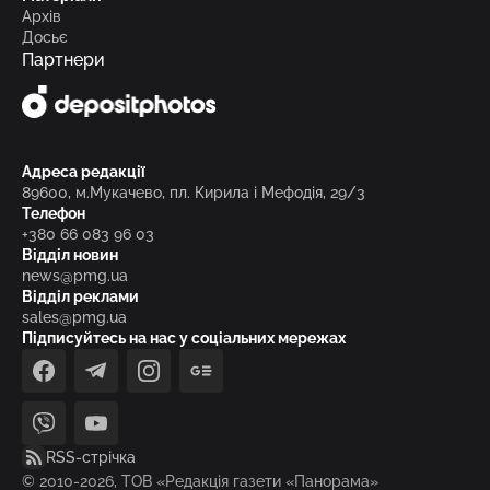
Архів
Досьє
Партнери
Адреса редакції
89600, м.Мукачево, пл. Кирила і Мефодія, 29/3
Телефон
+380 66 083 96 03
Відділ новин
news@pmg.ua
Відділ реклами
sales@pmg.ua
Підписуйтесь на нас у соціальних мережах
facebook
telegram
instagram
google_news
viber
youtube
RSS-стрічка
© 2010-2026, ТОВ «Редакція газети «Панорама»