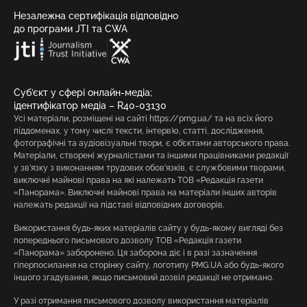
Незалежна сертифікація відповідно
до програми JTI та CWA
Суб’єкт у сфері онлайн-медіа;
ідентифікатор медіа – R40-03130
Усі матеріали, розміщені на сайті https://pmg.ua/ та на всіх його
піддоменах, у тому числі тексти, інтерв’ю, статті, дослідження,
фотографічні та аудіовізуальні твори, є об’єктами авторського права.
Матеріали, створені журналістами та іншими працівниками редакції
у зв’язку з виконанням трудових обов’язків, є службовими творами,
виключні майнові права на які належать ТОВ «Редакція газети
«Панорама». Виключні майнові права на матеріали інших авторів
належать редакції на підставі відповідних договорів.
Використання будь-яких матеріалів сайту у будь-якому вигляді без
попереднього письмового дозволу ТОВ «Редакція газети
«Панорама» заборонено. Ця заборона діє і в разі зазначення
гіперпосилання на сторінку сайту, логотипу PMG.UA або будь-якого
іншого згадування, якщо письмовий дозвіл редакції не отримано.
У разі отримання письмового дозволу використання матеріалів