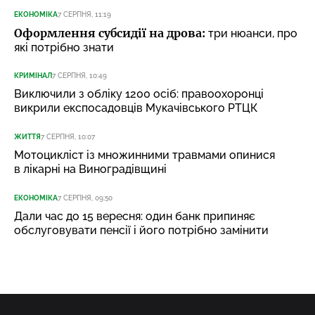
ЕКОНОМІКА
7 СЕРПНЯ, 11:19
Оформлення субсидії на дрова:
три нюанси, про
які потрібно знати
КРИМІНАЛ
7 СЕРПНЯ, 10:49
Виключили з обліку 1200 осіб: правоохоронці
викрили експосадовців Мукачівського РТЦК
ЖИТТЯ
7 СЕРПНЯ, 10:07
Мотоцикліст із множинними травмами опинися
в лікарні на Виноградівщині
ЕКОНОМІКА
7 СЕРПНЯ, 09:50
Дали час до 15 вересня: один банк припиняє
обслуговувати пенсії і його потрібно замінити