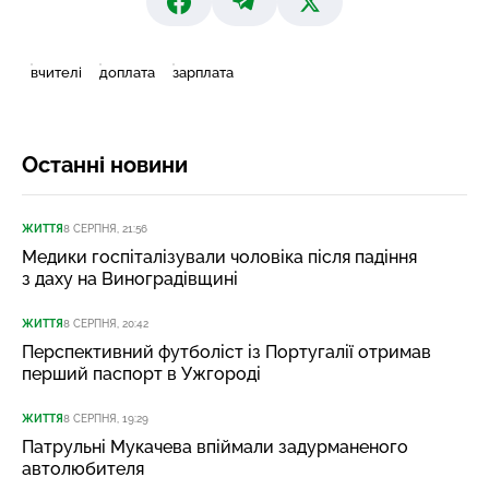
вчителі
доплата
зарплата
Останні новини
ЖИТТЯ
8 СЕРПНЯ, 21:56
Медики госпіталізували чоловіка після падіння
з даху на Виноградівщині
ЖИТТЯ
8 СЕРПНЯ, 20:42
Перспективний футболіст із Португалії отримав
перший паспорт в Ужгороді
ЖИТТЯ
8 СЕРПНЯ, 19:29
Патрульні Мукачева впіймали задурманеного
автолюбителя