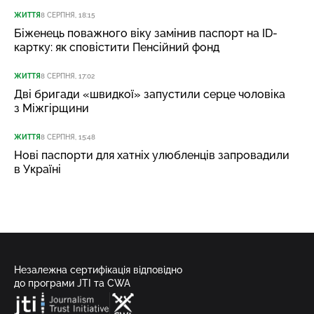
ЖИТТЯ
8 СЕРПНЯ, 18:15
Біженець поважного віку замінив паспорт на ID-
картку: як сповістити Пенсійний фонд
ЖИТТЯ
8 СЕРПНЯ, 17:02
Дві бригади «швидкої» запустили серце чоловіка
з Міжгірщини
ЖИТТЯ
8 СЕРПНЯ, 15:48
Нові паспорти для хатніх улюбленців запровадили
в Україні
Незалежна сертифікація відповідно
до програми JTI та CWA