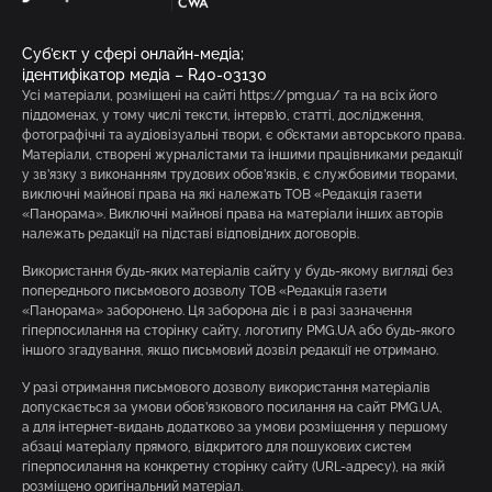
Суб’єкт у сфері онлайн-медіа;
ідентифікатор медіа – R40-03130
Усі матеріали, розміщені на сайті https://pmg.ua/ та на всіх його
піддоменах, у тому числі тексти, інтерв’ю, статті, дослідження,
фотографічні та аудіовізуальні твори, є об’єктами авторського права.
Матеріали, створені журналістами та іншими працівниками редакції
у зв’язку з виконанням трудових обов’язків, є службовими творами,
виключні майнові права на які належать ТОВ «Редакція газети
«Панорама». Виключні майнові права на матеріали інших авторів
належать редакції на підставі відповідних договорів.
Використання будь-яких матеріалів сайту у будь-якому вигляді без
попереднього письмового дозволу ТОВ «Редакція газети
«Панорама» заборонено. Ця заборона діє і в разі зазначення
гіперпосилання на сторінку сайту, логотипу PMG.UA або будь-якого
іншого згадування, якщо письмовий дозвіл редакції не отримано.
У разі отримання письмового дозволу використання матеріалів
допускається за умови обов’язкового посилання на сайт PMG.UA,
а для інтернет-видань додатково за умови розміщення у першому
абзаці матеріалу прямого, відкритого для пошукових систем
гіперпосилання на конкретну сторінку сайту (URL-адресу), на якій
розміщено оригінальний матеріал.