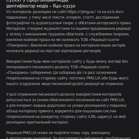
ідентифікатор медіа – R40-03130
Усі матеріали, розміщені на сайті https://pmg.ua/ та на всіх його
піддоменах, у тому числі тексти, інтерв’ю, статті, дослідження,
фотографічні та аудіовізуальні твори, є об’єктами авторського права.
Матеріали, створені журналістами та іншими працівниками редакції
у зв’язку з виконанням трудових обов’язків, є службовими творами,
виключні майнові права на які належать ТОВ «Редакція газети
«Панорама». Виключні майнові права на матеріали інших авторів
належать редакції на підставі відповідних договорів.
Використання будь-яких матеріалів сайту у будь-якому вигляді без
попереднього письмового дозволу ТОВ «Редакція газети
«Панорама» заборонено. Ця заборона діє і в разі зазначення
гіперпосилання на сторінку сайту, логотипу PMG.UA або будь-якого
іншого згадування, якщо письмовий дозвіл редакції не отримано.
У разі отримання письмового дозволу використання матеріалів
допускається за умови обов’язкового посилання на сайт PMG.UA,
а для інтернет-видань додатково за умови розміщення у першому
абзаці матеріалу прямого, відкритого для пошукових систем
гіперпосилання на конкретну сторінку сайту (URL-адресу), на якій
розміщено оригінальний матеріал.
Редакція PMG.UA може не поділяти точку зору, викладену
в авторському матеріалі. За достовірність інформації, опублікованої