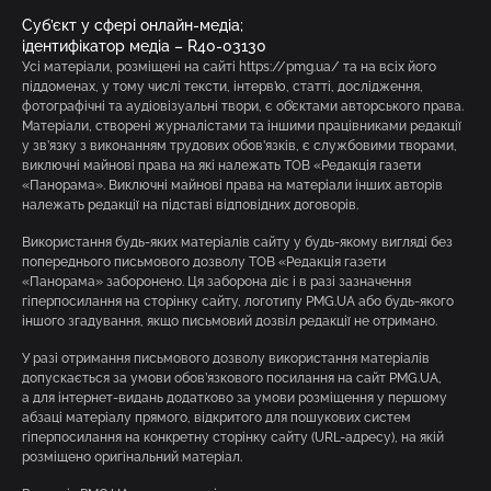
Суб’єкт у сфері онлайн-медіа;
ідентифікатор медіа – R40-03130
Усі матеріали, розміщені на сайті https://pmg.ua/ та на всіх його
піддоменах, у тому числі тексти, інтерв’ю, статті, дослідження,
фотографічні та аудіовізуальні твори, є об’єктами авторського права.
Матеріали, створені журналістами та іншими працівниками редакції
у зв’язку з виконанням трудових обов’язків, є службовими творами,
виключні майнові права на які належать ТОВ «Редакція газети
«Панорама». Виключні майнові права на матеріали інших авторів
належать редакції на підставі відповідних договорів.
Використання будь-яких матеріалів сайту у будь-якому вигляді без
попереднього письмового дозволу ТОВ «Редакція газети
«Панорама» заборонено. Ця заборона діє і в разі зазначення
гіперпосилання на сторінку сайту, логотипу PMG.UA або будь-якого
іншого згадування, якщо письмовий дозвіл редакції не отримано.
У разі отримання письмового дозволу використання матеріалів
допускається за умови обов’язкового посилання на сайт PMG.UA,
а для інтернет-видань додатково за умови розміщення у першому
абзаці матеріалу прямого, відкритого для пошукових систем
гіперпосилання на конкретну сторінку сайту (URL-адресу), на якій
розміщено оригінальний матеріал.