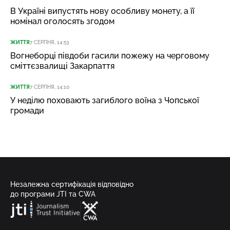
В Україні випустять нову особливу монету, а її
номінал оголосять згодом
ЖИТТЯ
7 СЕРПНЯ, 14:53
Вогнеборці півдоби гасили пожежу на черговому
сміттєзвалищі Закарпаття
ЖИТТЯ
7 СЕРПНЯ, 14:10
У неділю поховають загиблого воїна з Чопської
громади
Незалежна сертифікація відповідно
до програми JTI та CWA