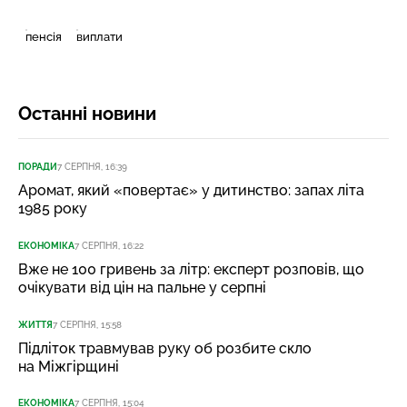
пенсія
виплати
Останні новини
ПОРАДИ
7 СЕРПНЯ, 16:39
Аромат, який «повертає» у дитинство: запах літа
1985 року
ЕКОНОМІКА
7 СЕРПНЯ, 16:22
Вже не 100 гривень за літр: експерт розповів, що
очікувати від цін на пальне у серпні
ЖИТТЯ
7 СЕРПНЯ, 15:58
Підліток травмував руку об розбите скло
на Міжгірщині
ЕКОНОМІКА
7 СЕРПНЯ, 15:04