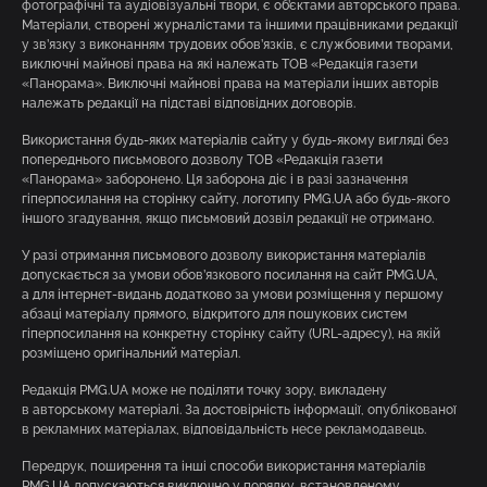
фотографічні та аудіовізуальні твори, є об’єктами авторського права.
Матеріали, створені журналістами та іншими працівниками редакції
у зв’язку з виконанням трудових обов’язків, є службовими творами,
виключні майнові права на які належать ТОВ «Редакція газети
«Панорама». Виключні майнові права на матеріали інших авторів
належать редакції на підставі відповідних договорів.
Використання будь-яких матеріалів сайту у будь-якому вигляді без
попереднього письмового дозволу ТОВ «Редакція газети
«Панорама» заборонено. Ця заборона діє і в разі зазначення
гіперпосилання на сторінку сайту, логотипу PMG.UA або будь-якого
іншого згадування, якщо письмовий дозвіл редакції не отримано.
У разі отримання письмового дозволу використання матеріалів
допускається за умови обов’язкового посилання на сайт PMG.UA,
а для інтернет-видань додатково за умови розміщення у першому
абзаці матеріалу прямого, відкритого для пошукових систем
гіперпосилання на конкретну сторінку сайту (URL-адресу), на якій
розміщено оригінальний матеріал.
Редакція PMG.UA може не поділяти точку зору, викладену
в авторському матеріалі. За достовірність інформації, опублікованої
в рекламних матеріалах, відповідальність несе рекламодавець.
Передрук, поширення та інші способи використання матеріалів
PMG.UA допускаються виключно у порядку, встановленому