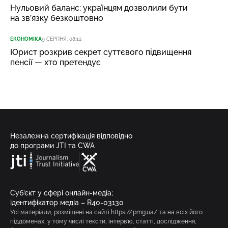
Нульовий баланс: українцям дозволили бути
на зв’язку безкоштовно
ЕКОНОМІКА
9 СЕРПНЯ, 08:12
Юрист розкрив секрет суттєвого підвищення
пенсії — хто претендує
Незалежна сертифікація відповідно
до програми JTI та CWA
Суб’єкт у сфері онлайн-медіа;
ідентифікатор медіа – R40-03130
Усі матеріали, розміщені на сайті https://pmg.ua/ та на всіх його
піддоменах, у тому числі тексти, інтерв’ю, статті, дослідження,