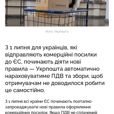
Фото: Укрпошта
З 1 липня для українців, які
відправляють комерційні посилки
до ЄС, починають діяти нові
правила — Укрпошта автоматично
нараховуватиме ПДВ та збори, щоб
отримувачам не доводилося робити
це самостійно.
З 1 липня всі країни ЄС починають поетапно
запроваджувати нові правила оформлення
комерційних посилок. Якщо ПДВ не сплачений,