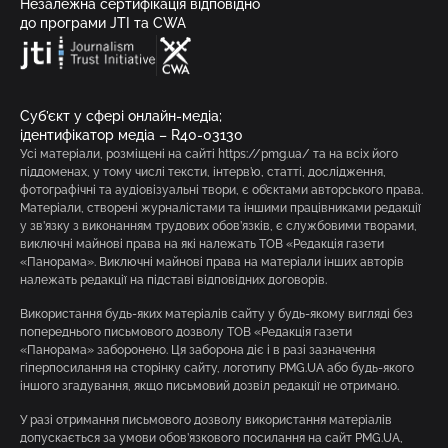
Незалежна сертифікація відповідно
до програми JTI та CWA
Суб’єкт у сфері онлайн-медіа;
ідентифікатор медіа – R40-03130
Усі матеріали, розміщені на сайті https://pmg.ua/ та на всіх його
піддоменах, у тому числі тексти, інтерв’ю, статті, дослідження,
фотографічні та аудіовізуальні твори, є об’єктами авторського права.
Матеріали, створені журналістами та іншими працівниками редакції
у зв’язку з виконанням трудових обов’язків, є службовими творами,
виключні майнові права на які належать ТОВ «Редакція газети
«Панорама». Виключні майнові права на матеріали інших авторів
належать редакції на підставі відповідних договорів.
Використання будь-яких матеріалів сайту у будь-якому вигляді без
попереднього письмового дозволу ТОВ «Редакція газети
«Панорама» заборонено. Ця заборона діє і в разі зазначення
гіперпосилання на сторінку сайту, логотипу PMG.UA або будь-якого
іншого згадування, якщо письмовий дозвіл редакції не отримано.
У разі отримання письмового дозволу використання матеріалів
допускається за умови обов’язкового посилання на сайт PMG.UA,