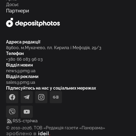
Досьє
Партнери
Адреса редакції
89600, м.Мукачево, пл. Кирила і Мефодія, 29/3
Телефон
+380 66 083 96 03
Відділ новин
news@pmg.ua
Відділ реклами
sales@pmg.ua
Підписуйтесь на нас у соціальних мережах
facebook
telegram
instagram
google_news
viber
youtube
RSS-стрічка
© 2010-2026, ТОВ «Редакція газети «Панорама»
зроблено в ideil.