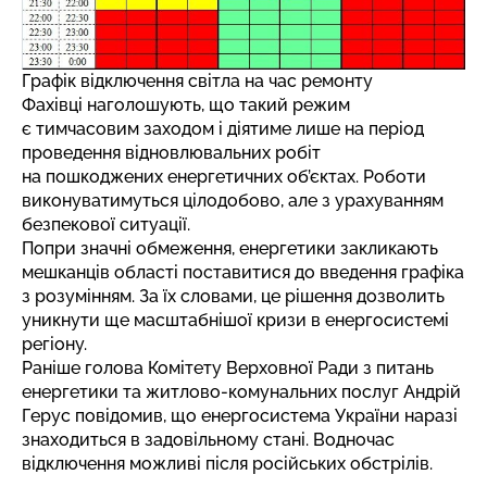
Графік відключення світла на час ремонту
Фахівці наголошують, що такий режим
є тимчасовим заходом і діятиме лише на період
проведення відновлювальних робіт
на пошкоджених енергетичних об’єктах. Роботи
виконуватимуться цілодобово, але з урахуванням
безпекової ситуації.
Попри значні обмеження, енергетики закликають
мешканців області поставитися до введення графіка
з розумінням. За їх словами, це рішення дозволить
уникнути ще масштабнішої кризи в енергосистемі
регіону.
Раніше голова Комітету Верховної Ради з питань
енергетики та житлово-комунальних послуг Андрій
Герус повідомив, що енергосистема України наразі
знаходиться в задовільному стані
. Водночас
відключення можливі після російських обстрілів.