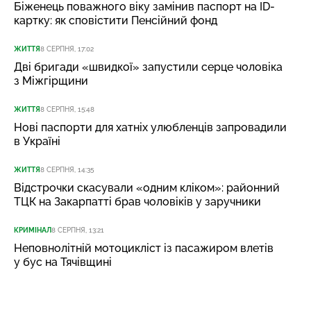
Біженець поважного віку замінив паспорт на ID-
картку: як сповістити Пенсійний фонд
ЖИТТЯ
8 СЕРПНЯ, 17:02
Дві бригади «швидкої» запустили серце чоловіка
з Міжгірщини
ЖИТТЯ
8 СЕРПНЯ, 15:48
Нові паспорти для хатніх улюбленців запровадили
в Україні
ЖИТТЯ
8 СЕРПНЯ, 14:35
Відстрочки скасували «одним кліком»: районний
ТЦК на Закарпатті брав чоловіків у заручники
КРИМІНАЛ
8 СЕРПНЯ, 13:21
Неповнолітній мотоцикліст із пасажиром влетів
у бус на Тячівщині