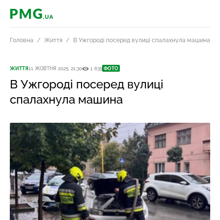
PMG.ua
Головна
Життя
В Ужгороді посеред вулиці спалахнула машина
ЖИТТЯ
11 ЖОВТНЯ 2025, 21:30
1 635
ФОТО
В Ужгороді посеред вулиці
спалахнула машина