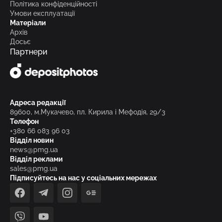
Політика конфіденційності
Умови експлуатації
Матеріали
Архів
Досьє
Партнери
Адреса редакції
89600, м.Мукачево, пл. Кирила і Мефодія, 29/3
Телефон
+380 66 083 96 03
Відділ новин
news@pmg.ua
Відділ реклами
sales@pmg.ua
Підписуйтесь на нас у соціальних мережах
facebook
telegram
instagram
google_news
viber
youtube