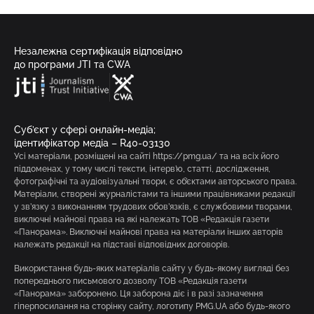
Незалежна сертифікація відповідно
до програми JTI та CWA
Суб’єкт у сфері онлайн-медіа;
ідентифікатор медіа – R40-03130
Усі матеріали, розміщені на сайті https://pmg.ua/ та на всіх його
піддоменах, у тому числі тексти, інтерв’ю, статті, дослідження,
фотографічні та аудіовізуальні твори, є об’єктами авторського права.
Матеріали, створені журналістами та іншими працівниками редакції
у зв’язку з виконанням трудових обов’язків, є службовими творами,
виключні майнові права на які належать ТОВ «Редакція газети
«Панорама». Виключні майнові права на матеріали інших авторів
належать редакції на підставі відповідних договорів.
Використання будь-яких матеріалів сайту у будь-якому вигляді без
попереднього письмового дозволу ТОВ «Редакція газети
«Панорама» заборонено. Ця заборона діє і в разі зазначення
гіперпосилання на сторінку сайту, логотипу PMG.UA або будь-якого