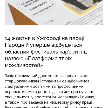
14 жовтня в Ужгороді на площі
Народній уперше відбудеться
обласний фестиваль кар’єри під
назвою «Платформа твоїх
можливостей».
Захід покликаний допомогти закарпатським
старшокласникам і студентам ознайомитися
з актуальними освітніми та професійними
перспективами в регіоні, дізнатися про сучасні
спеціальності у профтехнічних закладах і вишах,
а також про вакансії на місцевому ринку праці.
Як повідомив на брифінгу перший заступник голови