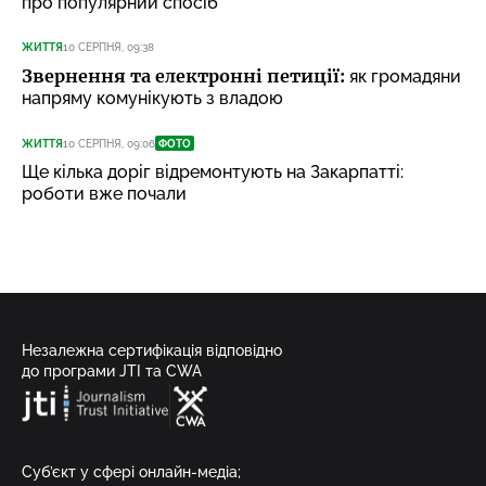
про популярний спосіб
ЖИТТЯ
10 СЕРПНЯ, 09:38
Звернення та електронні петиції:
як громадяни
напряму комунікують з владою
ЖИТТЯ
10 СЕРПНЯ, 09:06
ФОТО
Ще кілька доріг відремонтують на Закарпатті:
роботи вже почали
Незалежна сертифікація відповідно
до програми JTI та CWA
Суб’єкт у сфері онлайн-медіа;