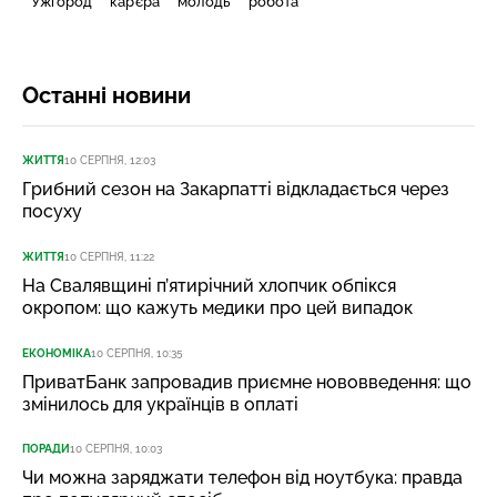
Ужгород
кар’єра
молодь
робота
Останні новини
ЖИТТЯ
10 СЕРПНЯ, 12:03
Грибний сезон на Закарпатті відкладається через
посуху
ЖИТТЯ
10 СЕРПНЯ, 11:22
На Свалявщині п’ятирічний хлопчик обпікся
окропом: що кажуть медики про цей випадок
ЕКОНОМІКА
10 СЕРПНЯ, 10:35
ПриватБанк запровадив приємне нововведення: що
змінилось для українців в оплаті
ПОРАДИ
10 СЕРПНЯ, 10:03
Чи можна заряджати телефон від ноутбука: правда