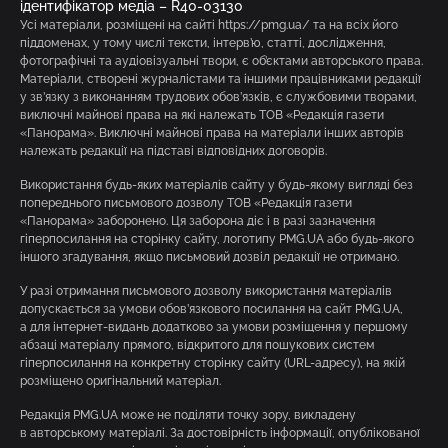
ідентифікатор медіа – R40-03130
Усі матеріали, розміщені на сайті https://pmg.ua/ та на всіх його
піддоменах, у тому числі тексти, інтерв’ю, статті, дослідження,
фотографічні та аудіовізуальні твори, є об’єктами авторського права.
Матеріали, створені журналістами та іншими працівниками редакції
у зв’язку з виконанням трудових обов’язків, є службовими творами,
виключні майнові права на які належать ТОВ «Редакція газети
«Панорама». Виключні майнові права на матеріали інших авторів
належать редакції на підставі відповідних договорів.
Використання будь-яких матеріалів сайту у будь-якому вигляді без
попереднього письмового дозволу ТОВ «Редакція газети
«Панорама» заборонено. Ця заборона діє і в разі зазначення
гіперпосилання на сторінку сайту, логотипу PMG.UA або будь-якого
іншого згадування, якщо письмовий дозвіл редакції не отримано.
У разі отримання письмового дозволу використання матеріалів
допускається за умови обов’язкового посилання на сайт PMG.UA,
а для інтернет-видань додатково за умови розміщення у першому
абзаці матеріалу прямого, відкритого для пошукових систем
гіперпосилання на конкретну сторінку сайту (URL-адресу), на якій
розміщено оригінальний матеріал.
Редакція PMG.UA може не поділяти точку зору, викладену
в авторському матеріалі. За достовірність інформації, опублікованої