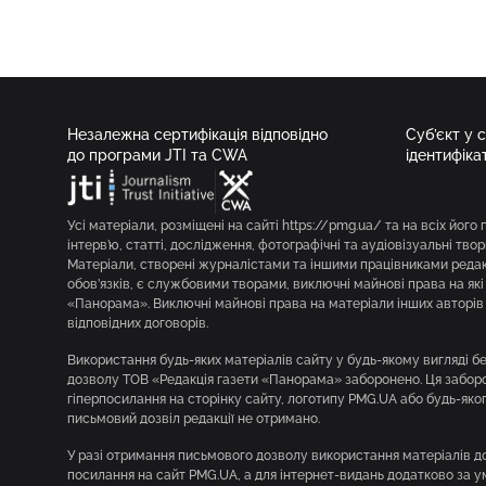
Незалежна сертифікація відповідно
Суб’єкт у 
до програми JTI та CWA
ідентифіка
Усі матеріали, розміщені на сайті https://pmg.ua/ та на всіх його 
інтерв’ю, статті, дослідження, фотографічні та аудіовізуальні твор
Матеріали, створені журналістами та іншими працівниками редакц
обов’язків, є службовими творами, виключні майнові права на як
«Панорама». Виключні майнові права на матеріали інших авторів 
відповідних договорів.
Використання будь-яких матеріалів сайту у будь-якому вигляді 
дозволу ТОВ «Редакція газети «Панорама» заборонено. Ця заборон
гіперпосилання на сторінку сайту, логотипу PMG.UA або будь-яко
письмовий дозвіл редакції не отримано.
У разі отримання письмового дозволу використання матеріалів д
посилання на сайт PMG.UA, а для інтернет-видань додатково за 