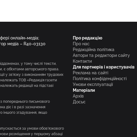
сфері онлайн-медіа;
Про редакцію
тор медіа – R40-03130
Про нас
Редакційна політика
Автори та редактори сайту
Контакти
піддоменах, у тому числі тексти,
Для партнерів і користувачів
и, є об’єктами авторського права.
Реклама на сайті
ії у зв’язку з виконанням трудових
Політика конфіденційності
і належать ТОВ «Редакція газети
Умови експлуатації
належать редакції на підставі
Матеріали
Архів
без попереднього письмового
Досьє
а діє і в разі зазначення
го іншого згадування, якщо
опускається за умови обов’язкового
умови розміщення у першому абзаці