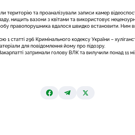
нули територію та проаналізували записи камер відеоспос
ладу, нищить вазони з квітами та використовує нецензурн
особу правопорушника вдалося швидко встановити. Ним 
ною 1 статті 296 Кримінального кодексу України – хуліган
матеріали для повідомлення йому про підозру.
Закарпатті затримали голову ВЛК
та вилучили понад 11 мі