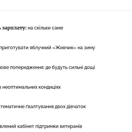
 зарплату:
на скільки саме
к приготувати яблучний «Живчик» на зиму
ве попередження: де будуть сильні дощі
в неоптимальних кондиціях
стематичне ґвалтування двох дівчаток
овлений кабінет підтримки ветеранів