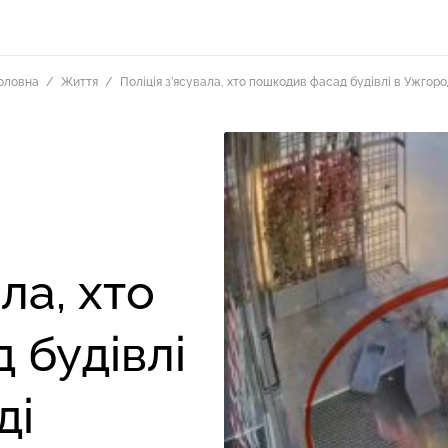
оловна
Життя
Поліція з’ясувала, хто пошкодив фасад будівлі в Ужгоро
ла, хто
 будівлі
ді