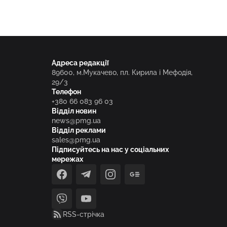
Адреса редакції
89600, м.Мукачево, пл. Кирила і Мефодія,
29/3
Телефон
+380 66 083 96 03
Відділ новин
news@pmg.ua
Відділ реклами
sales@pmg.ua
Підписуйтесь на нас у соціальних
мережах
facebook
telegram
instagram
google_news
viber
youtube
RSS-стрічка