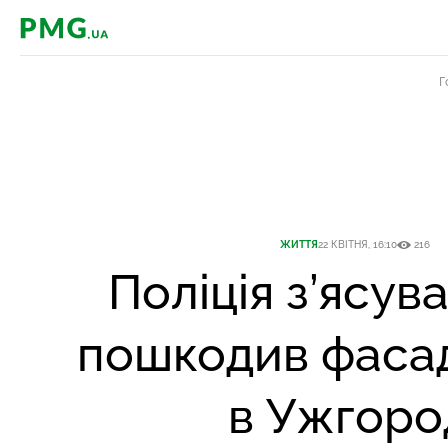
PMG.ua
Г
ЖИТТЯ
22 КВІТНЯ, 16:10
216
Поліція з’ясува
пошкодив фасад
в Ужгоро