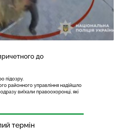
причетного до
о підозру.
ького районного управління надійшло
одразу виїхали правоохоронці, які
лий термін