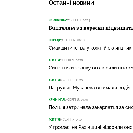
Останні новини
ЕКОНОМІКА
7 СЕРПНЯ, 07:09
Вчителям з 1 вересня підвищать
ПОРАДИ
7 СЕРПНЯ, 06:18
Смак дитинства у кожній склянці: я
ЖИТТЯ
7 СЕРПНЯ, 05:25
Синоптики зранку оголосили штормо
ЖИТТЯ
6 СЕРПНЯ, 21:33
Патрульні Мукачева впіймали водія 
КРИМІНАЛ
6 СЕРПНЯ, 20:30
Поліція затримала закарпатця за си
ЖИТТЯ
6 СЕРПНЯ, 19:29
У громаді на Рахівщині відкрили он