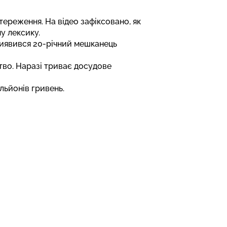
тереження. На відео зафіксовано, як
у лексику.
виявився 20-річний мешканець
ство. Наразі триває досудове
льйонів гривень.