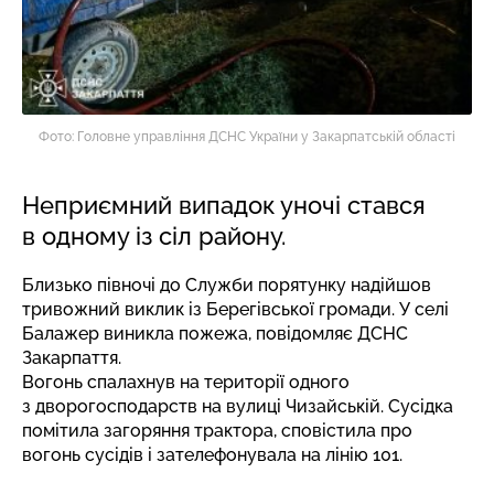
Фото: Головне управління ДСНС України у Закарпатській області
Неприємний випадок уночі стався
в одному із сіл району.
Близько півночі до Служби порятунку надійшов
тривожний виклик із Берегівської громади. У селі
Балажер виникла пожежа,
повідомляє
ДСНС
Закарпаття.
Вогонь спалахнув на території одного
з дворогосподарств на вулиці Чизайській. Сусідка
помітила загоряння трактора, сповістила про
вогонь сусідів і зателефонувала на лінію 101.