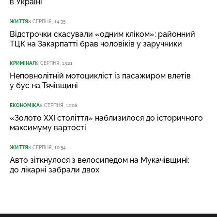
в Україні
ЖИТТЯ
8 СЕРПНЯ, 14:35
Відстрочки скасували «одним кліком»: районний
ТЦК на Закарпатті брав чоловіків у заручники
КРИМІНАЛ
8 СЕРПНЯ, 13:21
Неповнолітній мотоцикліст із пасажиром влетів
у бус на Тячівщині
ЕКОНОМІКА
8 СЕРПНЯ, 12:08
«Золото XXI століття» наблизилося до історичного
максимуму вартості
ЖИТТЯ
8 СЕРПНЯ, 10:54
Авто зіткнулося з велосипедом на Мукачівщині:
до лікарні забрали двох