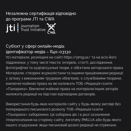
Незалежна сертифікація відповідно
до програми JTI та CWA
Суб’єкт у сфері онлайн-медіа;
ідентифікатор медіа – R40-03130
Усі матеріали, розміщені на сайті https://pmg.ua/ та на всіх його
піддоменах, у тому числі тексти, інтерв’ю, статті, дослідження,
фотографічні та аудіовізуальні твори, є об’єктами авторського права.
Матеріали, створені журналістами та іншими працівниками редакції
у зв’язку з виконанням трудових обов’язків, є службовими творами,
виключні майнові права на які належать ТОВ «Редакція газети
«Панорама». Виключні майнові права на матеріали інших авторів
належать редакції на підставі відповідних договорів.
Використання будь-яких матеріалів сайту у будь-якому вигляді без
попереднього письмового дозволу ТОВ «Редакція газети
«Панорама» заборонено. Ця заборона діє і в разі зазначення
гіперпосилання на сторінку сайту, логотипу PMG.UA або будь-якого
іншого згадування, якщо письмовий дозвіл редакції не отримано.