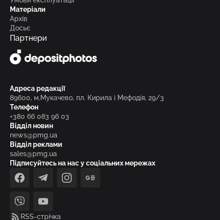
Умови експлуатації
Матеріали
Архів
Досьє
Партнери
Адреса редакції
89600, м.Мукачево, пл. Кирила і Мефодія, 29/3
Телефон
+380 66 083 96 03
Відділ новин
news@pmg.ua
Відділ реклами
sales@pmg.ua
Підписуйтесь на нас у соціальних мережах
facebook
telegram
instagram
google_news
viber
youtube
RSS-стрічка