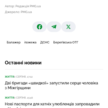
Автор: Редакція PMG.ua
Джерело: PMG.ua
Балажер
пожежа
ДСНС
Берегівська ОТГ
Останні новини
ЖИТТЯ
8 СЕРПНЯ, 17:02
Дві бригади «швидкої» запустили серце чоловіка
з Міжгірщини
ЖИТТЯ
8 СЕРПНЯ, 15:48
Нові паспорти для хатніх улюбленців запровадили