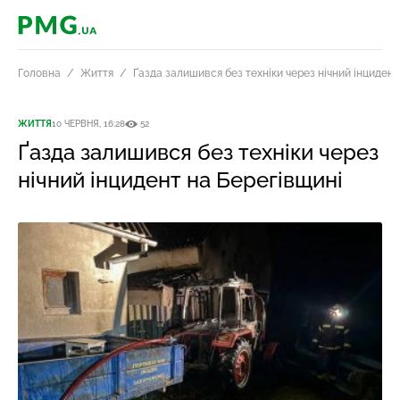
PMG.ua
Головна
Життя
Ґазда залишився без техніки через нічний інцидент
ЖИТТЯ
10 ЧЕРВНЯ, 16:28
52
Ґазда залишився без техніки через
нічний інцидент на Берегівщині