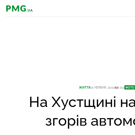
PMG.ua
ЖИТТЯ
15 ЧЕРВНЯ, 15:02
219
ФОТО
На Хустщині на
згорів автом