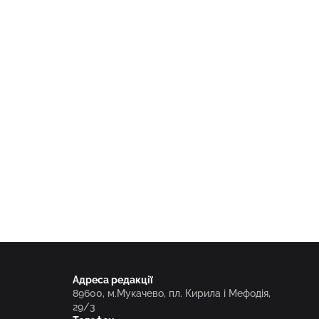
Адреса редакції
89600, м.Мукачево, пл. Кирила і Мефодія,
29/3