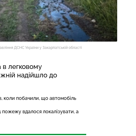
авління ДСНС України у Закарпатській області
а в легковому
іжній надійшло до
в, коли побачили, що автомобіль
24 пожежу вдалося локалізувати, а