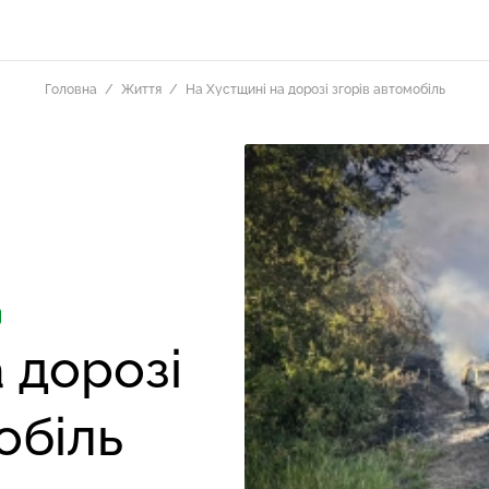
Головна
Життя
На Хустщині на дорозі згорів автомобіль
 дорозі
обіль