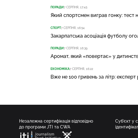
ПОРАДИ
7 СЕРПНЯ, 17:45
Який спортсмен виграв гонку: тест 
СПОРТ
7 СЕРПНЯ, 16:54
Закарпатська асоціація футболу ог
ПОРАДИ
7 СЕРПНЯ, 16:39
Аромат, який «повертає» у дитинство
ЕКОНОМІКА
7 СЕРПНЯ, 16:22
Вже не 100 гривень за літр: експерт 
Незалежна сертифікація відповідно
Суб’єкт у 
до програми JTI та CWA
ідентифіка