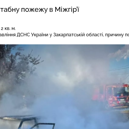
табну пожежу в Міжгір’ї
 кв. м.
авління ДСНС України у Закарпатській області, причину п