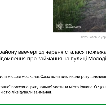
Фото: Головне упр
 району ввечері 14 червня сталася пожеж
відомлення про займання на вулиці Молод
ли місцеві мешканці. Саме вони викликали рятувальникі
ержавної пожежно-рятувальної частини міста Іршава. О 19:
ністю ліквідували займання.