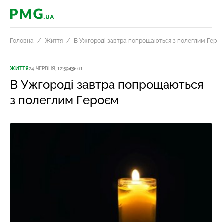
PMG.ua
Головна
Життя
В Ужгороді завтра попрощаються з полеглим Геро
ЖИТТЯ
24 ЧЕРВНЯ, 12:59
61
В Ужгороді завтра попрощаються
з полеглим Героєм