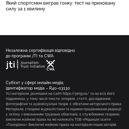
Який спортсмен виграв гонку: тест на приховану
силу за 1 хвилину
Незалежна сертифікація відповідно
до програми JTI та CWA
Суб’єкт у сфері онлайн-медіа;
ідентифікатор медіа – R40-03130
Усі матеріали, розміщені на сайті https://pmg.ua/ та на всіх його
піддоменах, у тому числі тексти, інтерв’ю, статті, дослідження,
фотографічні та аудіовізуальні твори, є об’єктами авторського права.
Матеріали, створені журналістами та іншими працівниками редакції
у зв’язку з виконанням трудових обов’язків, є службовими творами,
виключні майнові права на які належать ТОВ «Редакція газети
«Панорама». Виключні майнові права на матеріали інших авторів