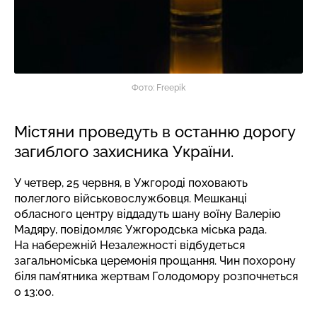
Фото: Freepik
Містяни проведуть в останню дорогу
загиблого захисника України.
У четвер, 25 червня, в Ужгороді поховають
полеглого військовослужбовця. Мешканці
обласного центру віддадуть шану воїну Валерію
Мадяру,
повідомляє
Ужгородська міська рада.
На набережній Незалежності відбудеться
загальноміська церемонія прощання. Чин похорону
біля пам’ятника жертвам Голодомору розпочнеться
о 13:00.