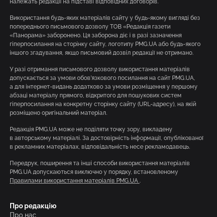
належать редакції на підставі відповідних договорів.
Використання будь-яких матеріалів сайту у будь-якому вигляді без
попереднього письмового дозволу ТОВ «Редакція газети
«Панорама» заборонено. Ця заборона діє і в разі зазначення
гіперпосилання на сторінку сайту, логотипу PMG.UA або будь-якого
іншого згадування, якщо письмовий дозвіл редакції не отримано.
У разі отримання письмового дозволу використання матеріалів
допускається за умови обов’язкового посилання на сайт PMG.UA,
а для інтернет-видань додатково за умови розміщення у першому
абзаці матеріалу прямого, відкритого для пошукових систем
гіперпосилання на конкретну сторінку сайту (URL-адресу), на якій
розміщено оригінальний матеріал.
Редакція PMG.UA може не поділяти точку зору, викладену
в авторському матеріалі. За достовірність інформації, опублікованої
в рекламних матеріалах, відповідальність несе рекламодавець.
Передрук, поширення та інші способи використання матеріалів
PMG.UA допускаються виключно у порядку, встановленому
Правилами використання матеріалів PMG.UA
.
Про редакцію
Про нас