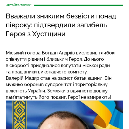
Читайте також:
Вважали зниклим безвісти понад
півроку: підтвердили загибель
Героя з Хустщини
Міський голова Богдан Андріїв висловив глибокі
співчуття рідним і близьким Героя. До нього
в скорботі приєдналися депутати міської ради
та працівники виконавчого комітету.
Валерій Мадяр став на захист батьківщини. Він
мужньо боронив суверенітет і територіальну
цілісність України. Земляки з вдячністю довіку
пам’ятатимуть його подвиг. Герої не вмирають!