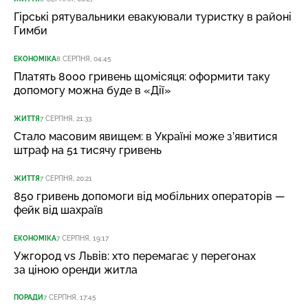
Гірські рятувальники евакуювали туристку в районі
Гимби
ЕКОНОМІКА
8 СЕРПНЯ, 04:45
Платять 8000 гривень щомісяця: оформити таку
допомогу можна буде в «Дії»
ЖИТТЯ
7 СЕРПНЯ, 21:33
Стало масовим явищем: в Україні може з’явитися
штраф на 51 тисячу гривень
ЖИТТЯ
7 СЕРПНЯ, 20:21
850 гривень допомоги від мобільних операторів —
фейк від шахраїв
ЕКОНОМІКА
7 СЕРПНЯ, 19:17
Ужгород vs Львів: хто перемагає у перегонах
за ціною оренди житла
ПОРАДИ
7 СЕРПНЯ, 17:45