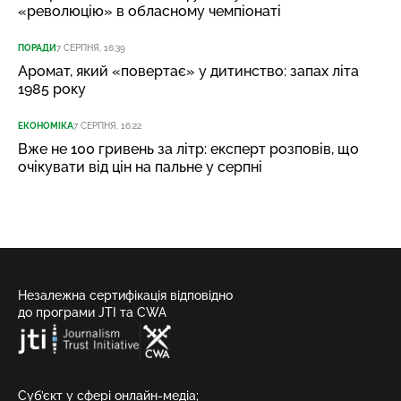
«революцію» в обласному чемпіонаті
ПОРАДИ
7 СЕРПНЯ, 16:39
Аромат, який «повертає» у дитинство: запах літа
1985 року
ЕКОНОМІКА
7 СЕРПНЯ, 16:22
Вже не 100 гривень за літр: експерт розповів, що
очікувати від цін на пальне у серпні
Незалежна сертифікація відповідно
до програми JTI та CWA
Суб’єкт у сфері онлайн-медіа;