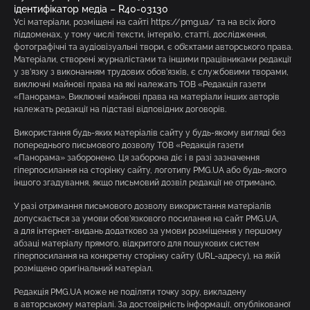
ідентифікатор медіа – R40-03130
Усі матеріали, розміщені на сайті https://pmg.ua/ та на всіх його
піддоменах, у тому числі тексти, інтерв’ю, статті, дослідження,
фотографічні та аудіовізуальні твори, є об’єктами авторського права.
Матеріали, створені журналістами та іншими працівниками редакції
у зв’язку з виконанням трудових обов’язків, є службовими творами,
виключні майнові права на які належать ТОВ «Редакція газети
«Панорама». Виключні майнові права на матеріали інших авторів
належать редакції на підставі відповідних договорів.
Використання будь-яких матеріалів сайту у будь-якому вигляді без
попереднього письмового дозволу ТОВ «Редакція газети
«Панорама» заборонено. Ця заборона діє і в разі зазначення
гіперпосилання на сторінку сайту, логотипу PMG.UA або будь-якого
іншого згадування, якщо письмовий дозвіл редакції не отримано.
У разі отримання письмового дозволу використання матеріалів
допускається за умови обов’язкового посилання на сайт PMG.UA,
а для інтернет-видань додатково за умови розміщення у першому
абзаці матеріалу прямого, відкритого для пошукових систем
гіперпосилання на конкретну сторінку сайту (URL-адресу), на якій
розміщено оригінальний матеріал.
Редакція PMG.UA може не поділяти точку зору, викладену
в авторському матеріалі. За достовірність інформації, опублікованої