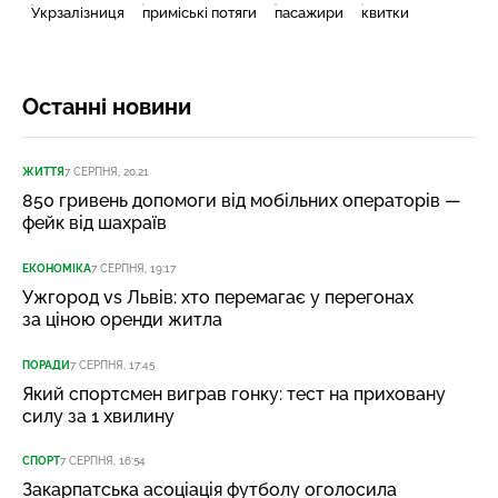
Укрзалізниця
приміські потяги
пасажири
квитки
Останні новини
ЖИТТЯ
7 СЕРПНЯ, 20:21
850 гривень допомоги від мобільних операторів —
фейк від шахраїв
ЕКОНОМІКА
7 СЕРПНЯ, 19:17
Ужгород vs Львів: хто перемагає у перегонах
за ціною оренди житла
ПОРАДИ
7 СЕРПНЯ, 17:45
Який спортсмен виграв гонку: тест на приховану
силу за 1 хвилину
СПОРТ
7 СЕРПНЯ, 16:54
Закарпатська асоціація футболу оголосила