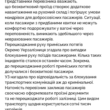
Представники перевізника вважають,
що безквитковий проїзд створює додаткове
навантаження на рухомий склад і погіршує умови
мандрівок для добросовісних пасажирів. Ситуації,
коли пасажири з придбаними квитки не можуть
комфортно подорожувати у вагоні через
переповненість, виникають здебільшого через
неврахованих пасажирів.
Перешкоджання руху приміських потягів
Окремо Укрзалізниця згадала про випадки
блокування руху поїздів пасажирами. Кілька таких
інцидентів сталося останнім часом. Зокрема,
до перешкоджання роботі приміських потягів
долучалися і безквиткові пасажири.
УЗ нагадала про відповідальність за блокування
транспортних комунікацій аж до кримінальної.
Натомість перевізник закликав пасажирів
своєчасно оформлювати проїзні документи
та не перешкоджати роботі залізниці. Цим видом
транспорту щодня користуються сотні тисяч
українців.