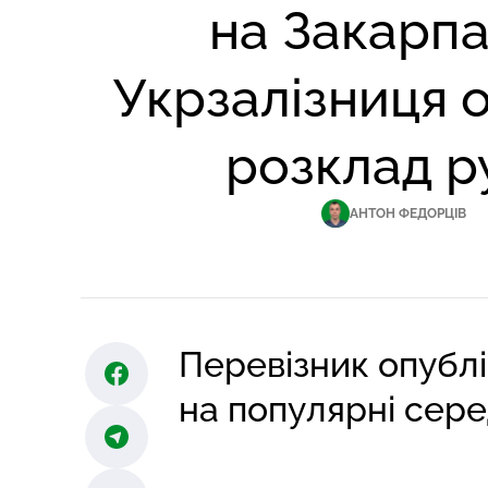
на Закарпа
Укрзалізниця 
розклад р
АНТОН ФЕДОРЦІВ
Перевізник опублік
на популярні серед