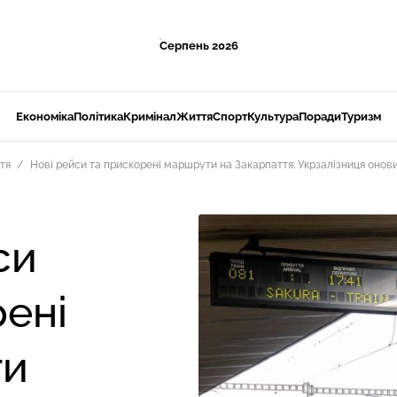
Серпень 2026
Економіка
Політика
Кримінал
Життя
Спорт
Культура
Поради
Туризм
тя
Нові рейси та прискорені маршрути на Закарпаття: Укрзалізниця онов
си
рені
ти