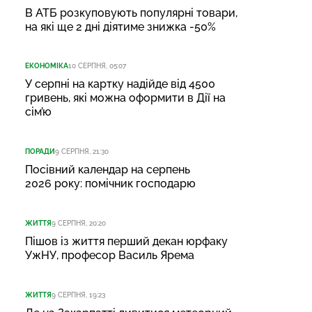
В АТБ розкуповують популярні товари,
на які ще 2 дні діятиме знижка -50%
ЕКОНОМІКА
10 СЕРПНЯ, 05:07
У серпні на картку надійде від 4500
гривень, які можна оформити в Дії на
сім’ю
ПОРАДИ
9 СЕРПНЯ, 21:30
Посівний календар на серпень
2026 року: помічник господарю
ЖИТТЯ
9 СЕРПНЯ, 20:20
Пішов із життя перший декан юрфаку
УжНУ, професор Василь Ярема
ЖИТТЯ
9 СЕРПНЯ, 19:23