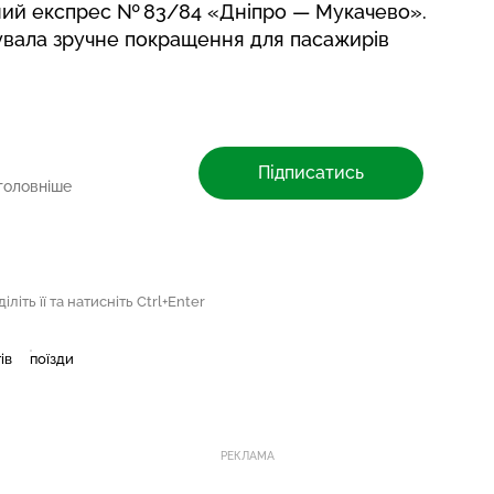
чний експрес № 83/84 «Дніпро — Мукачево».
увала зручне покращення
для пасажирів
Підписатись
головніше
літь її та натисніть Ctrl+Enter
ів
поїзди
РЕКЛАМА