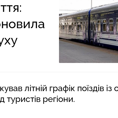
ття:
оновила
уху
ував літній графік поїздів із
 туристів регіони.