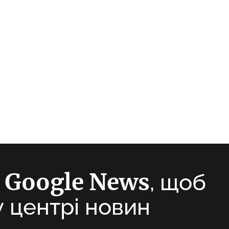
Google News
а
, щоб
у центрі новин