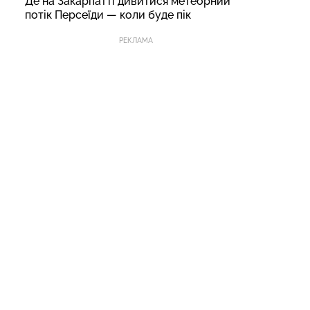
Де на Закарпатті дивитися метеорний
потік Персеїди — коли буде пік
РЕКЛАМА