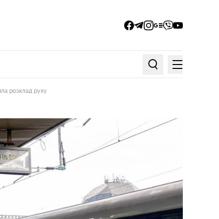
facebook
telegram
instagram
google_news
viber
youtube
Меню
Пошук по статтях
ила розклад руху