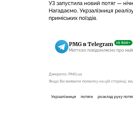
УЗ запустила новий потяг — ні
Нагадаємо, Укрзалізниця
реаліз
приміських поїздів.
16 800+
PMG в Telegram
Миттєво повідомляємо про най
Джерело: PMG.ua
Якщо Ви виявили помилку на цій сторінці, виді
Укрзалізниця
потяги
розклад руху потяг