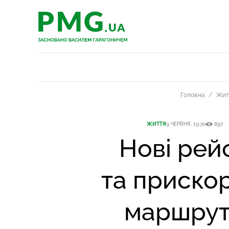
PMG.ua
PMG.ua
Головна
Жит
ЖИТТЯ
9 ЧЕРВНЯ, 19:30
897
Нові рей
та приско
маршру