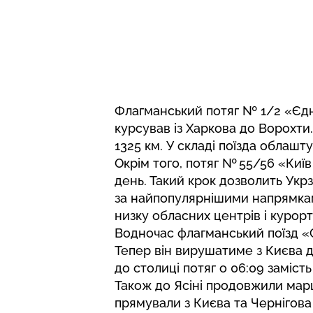
Флагманський потяг № 1/2 «Єдн
курсував із Харкова до Ворохт
1325 км. У складі поїзда облашт
Окрім того, потяг № 55/56 «Киї
день. Такий крок дозволить Укрза
за найпопулярнішими напрямкам
низку обласних центрів і курор
Водночас флагманський поїзд «
Тепер він вирушатиме з Києва д
до столиці потяг о 06:09 замість
Також до Ясіні продовжили марш
прямували з Києва та Чернігова