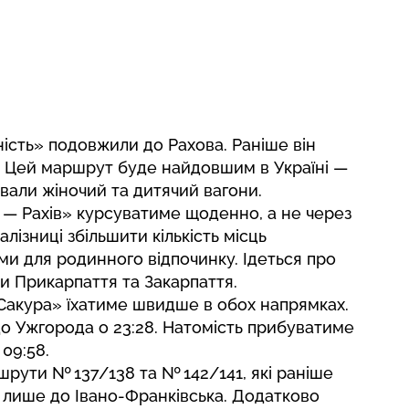
ість» подовжили до Рахова. Раніше він
и. Цей маршрут буде найдовшим в Україні —
ували жіночий та дитячий вагони.
в — Рахів» курсуватиме щоденно, а не через
лізниці збільшити кількість місць
и для родинного відпочинку. Ідеться про
ти Прикарпаття та Закарпаття.
Сакура» їхатиме швидше в обох напрямках.
о Ужгорода о 23:28. Натомість прибуватиме
 09:58.
рути № 137/138 та № 142/141, які раніше
 лише до Івано-Франківська. Додатково