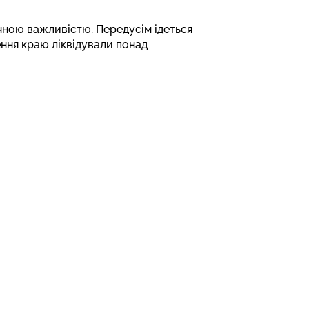
чною важливістю. Передусім ідеться
ення краю ліквідували понад