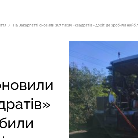
ття
На Закарпатті оновили 367 тисяч «квадратів» доріг: де зробили найбі
оновили
дратів»
обили