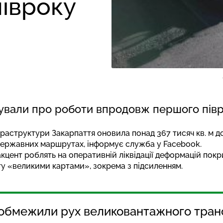
півроку
тували про роботи впродовж першого піврі
раструктури Закарпаття оновила понад 367 тисяч кв. м д
 державних маршрутах,
інформує
служба у Facebook.
цент роблять на оперативній ліквідації деформацій покр
у «великими картами», зокрема з підсиленням.
 обмежили рух великовантажного тран