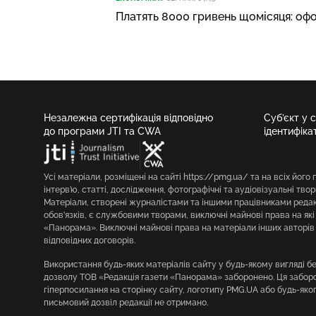
Платять 8000 гривень щомісяця: оф
Незалежна сертифікація відповідно
Суб’єкт у 
до програми JTI та CWA
ідентифіка
Усі матеріали, розміщені на сайті https://pmg.ua/ та на всіх його 
інтерв’ю, статті, дослідження, фотографічні та аудіовізуальні твор
Матеріали, створені журналістами та іншими працівниками редакц
обов’язків, є службовими творами, виключні майнові права на як
«Панорама». Виключні майнові права на матеріали інших авторів 
відповідних договорів.
Використання будь-яких матеріалів сайту у будь-якому вигляді 
дозволу ТОВ «Редакція газети «Панорама» заборонено. Ця заборон
гіперпосилання на сторінку сайту, логотипу PMG.UA або будь-яко
письмовий дозвіл редакції не отримано.