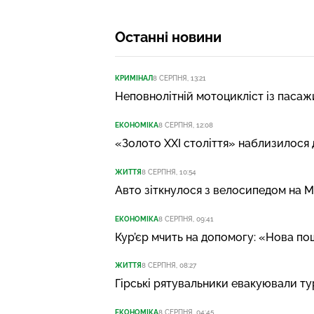
Останні новини
КРИМІНАЛ
8 СЕРПНЯ, 13:21
Неповнолітній мотоцикліст із пасажи
ЕКОНОМІКА
8 СЕРПНЯ, 12:08
«Золото XXI століття» наблизилося
ЖИТТЯ
8 СЕРПНЯ, 10:54
Авто зіткнулося з велосипедом на М
ЕКОНОМІКА
8 СЕРПНЯ, 09:41
Кур’єр мчить на допомогу: «Нова по
ЖИТТЯ
8 СЕРПНЯ, 08:27
Гірські рятувальники евакуювали ту
ЕКОНОМІКА
8 СЕРПНЯ, 04:45