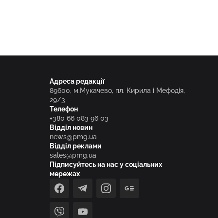
Адреса редакції
89600, м.Мукачево, пл. Кирила і Мефодія,
29/3
Телефон
+380 66 083 96 03
Відділ новин
news@pmg.ua
Відділ реклами
sales@pmg.ua
Підписуйтесь на нас у соціальних
мережах
facebook
telegram
instagram
google_news
viber
youtube