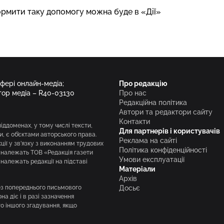
ормити таку допомогу можна буде в «Дії»
сфері онлайн-медіа;
Про редакцію
тор медіа – R40-03130
Про нас
Редакційна політика
Автори та редактори сайту
Контакти
піддоменах, у тому числі тексти,
Для партнерів і користувачів
и, є об’єктами авторського права.
Реклама на сайті
ії у зв’язку з виконанням трудових
Політика конфіденційності
і належать ТОВ «Редакція газети
Умови експлуатації
належать редакції на підставі
Матеріали
Архів
без попереднього письмового
Досьє
а діє і в разі зазначення
го іншого згадування, якщо