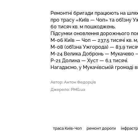
Ремонтні бригади працюють на шлях
про трасу «Київ — Чоп» та об’їзну 
60 тисяч кв. м пошкоджень.
Підсумки оновлення дорожнього покр
М-06 Київ — Чоп — 237,5 тисячі кв. м,
М-08 (об’їзна Ужгорода) — 83,9 тисяч
М-24 Велика Добронь — Мукачево —
Р-21 Долина — Хуст — 6,1 тисячі.
Нагадаємо, у Мукачівській громаді
в
Автор: Антон Федорців
Джерело: PMG.ua
траса Київ-Чоп
ремонт дороги
інфрастр