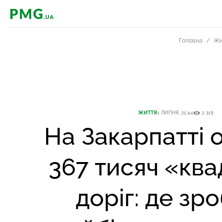
PMG.ua
Головна
Жи
ЖИТТЯ
1 ЛИПНЯ, 21:44
2 318
На Закарпатті 
367 тисяч «ква
доріг: де зр