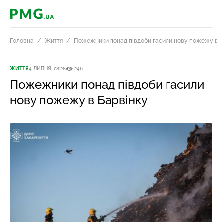
PMG.ua
Головна
Життя
Пожежники понад півдоби гасили нову пожежу в 
ЖИТТЯ
4 ЛИПНЯ, 08:28
246
Пожежники понад півдоби гасили
нову пожежу в Барвінку