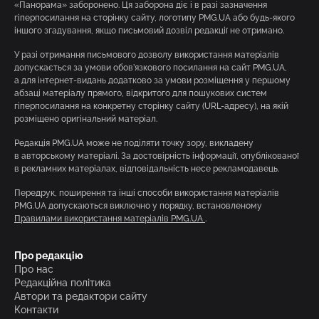
«Панорама» заборонено. Ця заборона діє і в разі зазначення
гіперпосилання на сторінку сайту, логотипу PMG.UA або будь-якого
іншого згадування, якщо письмовий дозвіл редакції не отримано.
У разі отримання письмового дозволу використання матеріалів
допускається за умови обов’язкового посилання на сайт PMG.UA,
а для інтернет-видань додатково за умови розміщення у першому
абзаці матеріалу прямого, відкритого для пошукових систем
гіперпосилання на конкретну сторінку сайту (URL-адресу), на якій
розміщено оригінальний матеріал.
Редакція PMG.UA може не поділяти точку зору, викладену
в авторському матеріалі. За достовірність інформації, опублікованої
в рекламних матеріалах, відповідальність несе рекламодавець.
Передрук, поширення та інші способи використання матеріалів
PMG.UA допускаються виключно у порядку, встановленому
Правилами використання матеріалів PMG.UA
.
Про редакцію
Про нас
Редакційна політика
Автори та редактори сайту
Контакти