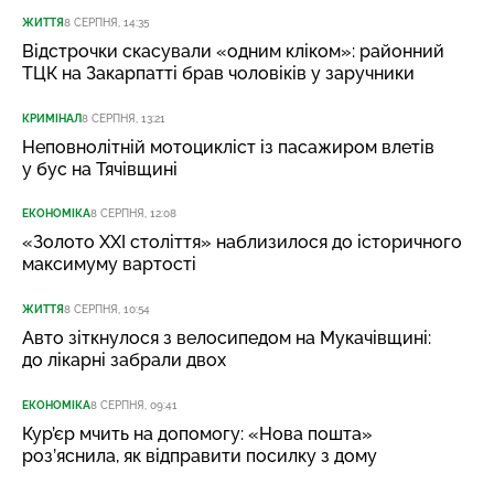
ЖИТТЯ
8 СЕРПНЯ, 14:35
Відстрочки скасували «одним кліком»: районний
ТЦК на Закарпатті брав чоловіків у заручники
КРИМІНАЛ
8 СЕРПНЯ, 13:21
Неповнолітній мотоцикліст із пасажиром влетів
у бус на Тячівщині
ЕКОНОМІКА
8 СЕРПНЯ, 12:08
«Золото XXI століття» наблизилося до історичного
максимуму вартості
ЖИТТЯ
8 СЕРПНЯ, 10:54
Авто зіткнулося з велосипедом на Мукачівщині:
до лікарні забрали двох
ЕКОНОМІКА
8 СЕРПНЯ, 09:41
Кур’єр мчить на допомогу: «Нова пошта»
роз’яснила, як відправити посилку з дому