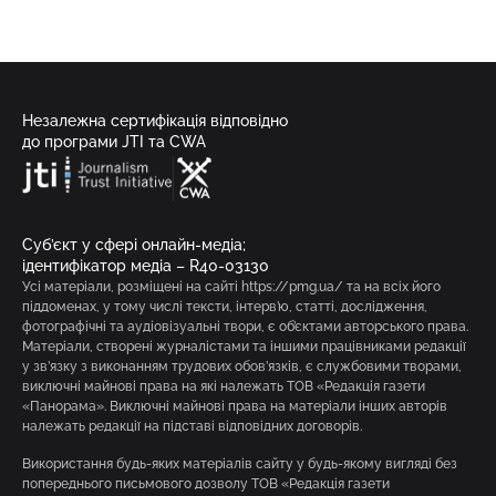
Незалежна сертифікація відповідно
до програми JTI та CWA
Суб’єкт у сфері онлайн-медіа;
ідентифікатор медіа – R40-03130
Усі матеріали, розміщені на сайті https://pmg.ua/ та на всіх його
піддоменах, у тому числі тексти, інтерв’ю, статті, дослідження,
фотографічні та аудіовізуальні твори, є об’єктами авторського права.
Матеріали, створені журналістами та іншими працівниками редакції
у зв’язку з виконанням трудових обов’язків, є службовими творами,
виключні майнові права на які належать ТОВ «Редакція газети
«Панорама». Виключні майнові права на матеріали інших авторів
належать редакції на підставі відповідних договорів.
Використання будь-яких матеріалів сайту у будь-якому вигляді без
попереднього письмового дозволу ТОВ «Редакція газети