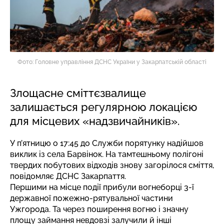
Фото: Головне управління ДСНС України у Закарпатській області
Злощасне сміттєзвалище
залишається регулярною локацією
для місцевих «надзвичайників».
У п’ятницю о 17:45 до Служби порятунку надійшов
виклик із села Барвінок. На тамтешньому полігоні
твердих побутових відходів знову загорілося сміття,
повідомляє
ДСНС Закарпаття.
Першими на місце події прибули вогнеборці 3-ї
державної пожежно-рятувальної частини
Ужгорода. Та через поширення вогню і значну
площу займання невдовзі залучили й інші