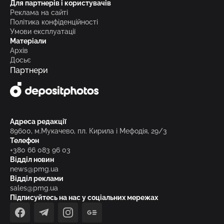
Для партнерів і користувачів
Реклама на сайті
Політика конфіденційності
Умови експлуатації
Матеріали
Архів
Досьє
Партнери
Адреса редакції
89600, м.Мукачево, пл. Кирила і Мефодія, 29/3
Телефон
+380 66 083 96 03
Відділ новин
news@pmg.ua
Відділ реклами
sales@pmg.ua
Підписуйтесь на нас у соціальних мережах
facebook
telegram
instagram
google_news