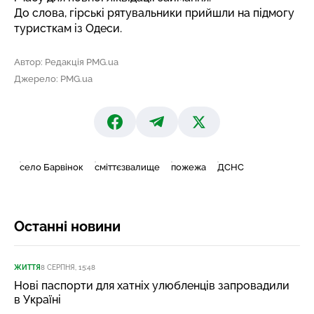
До слова, гірські
рятувальники прийшли на підмогу
туристкам із Одеси.
Автор: Редакція PMG.ua
Джерело: PMG.ua
село Барвінок
сміттєзвалище
пожежа
ДСНС
Останні новини
ЖИТТЯ
8 СЕРПНЯ, 15:48
Нові паспорти для хатніх улюбленців запровадили
в Україні