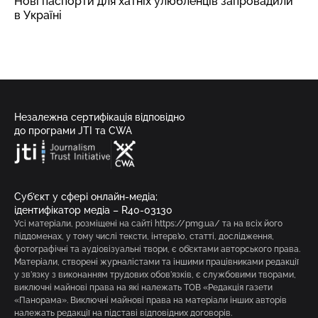
Нові паспорти для хатніх улюбленців запровадили
в Україні
Незалежна сертифікація відповідно
до програми JTI та CWA
Суб’єкт у сфері онлайн-медіа;
ідентифікатор медіа – R40-03130
Усі матеріали, розміщені на сайті https://pmg.ua/ та на всіх його
піддоменах, у тому числі тексти, інтерв’ю, статті, дослідження,
фотографічні та аудіовізуальні твори, є об’єктами авторського права.
Матеріали, створені журналістами та іншими працівниками редакції
у зв’язку з виконанням трудових обов’язків, є службовими творами,
виключні майнові права на які належать ТОВ «Редакція газети
«Панорама». Виключні майнові права на матеріали інших авторів
належать редакції на підставі відповідних договорів.