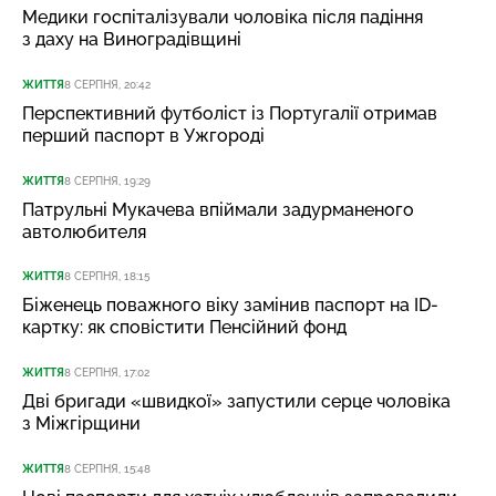
Медики госпіталізували чоловіка після падіння
з даху на Виноградівщині
ЖИТТЯ
8 СЕРПНЯ, 20:42
Перспективний футболіст із Португалії отримав
перший паспорт в Ужгороді
ЖИТТЯ
8 СЕРПНЯ, 19:29
Патрульні Мукачева впіймали задурманеного
автолюбителя
ЖИТТЯ
8 СЕРПНЯ, 18:15
Біженець поважного віку замінив паспорт на ID-
картку: як сповістити Пенсійний фонд
ЖИТТЯ
8 СЕРПНЯ, 17:02
Дві бригади «швидкої» запустили серце чоловіка
з Міжгірщини
ЖИТТЯ
8 СЕРПНЯ, 15:48