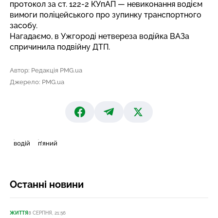
протокол за ст. 122-2 КУпАП — невиконання водієм
вимоги поліцейського про зупинку транспортного
засобу.
Нагадаємо, в Ужгороді
нетвереза водійка ВАЗа
спричинила подвійну ДТП
.
Автор: Редакція PMG.ua
Джерело: PMG.ua
водій
п’яний
Останні новини
ЖИТТЯ
8 СЕРПНЯ, 21:56