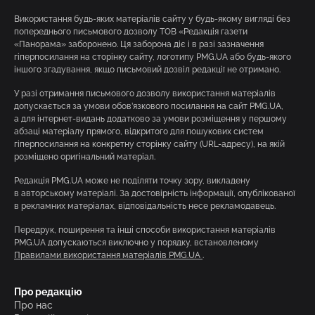
Використання будь-яких матеріалів сайту у будь-якому вигляді без
попереднього письмового дозволу ТОВ «Редакція газети
«Панорама» заборонено. Ця заборона діє і в разі зазначення
гіперпосилання на сторінку сайту, логотипу PMG.UA або будь-якого
іншого згадування, якщо письмовий дозвіл редакції не отримано.
У разі отримання письмового дозволу використання матеріалів
допускається за умови обов’язкового посилання на сайт PMG.UA,
а для інтернет-видань додатково за умови розміщення у першому
абзаці матеріалу прямого, відкритого для пошукових систем
гіперпосилання на конкретну сторінку сайту (URL-адресу), на якій
розміщено оригінальний матеріал.
Редакція PMG.UA може не поділяти точку зору, викладену
в авторському матеріалі. За достовірність інформації, опублікованої
в рекламних матеріалах, відповідальність несе рекламодавець.
Передрук, поширення та інші способи використання матеріалів
PMG.UA допускаються виключно у порядку, встановленому
Правилами використання матеріалів PMG.UA
.
Про редакцію
Про нас