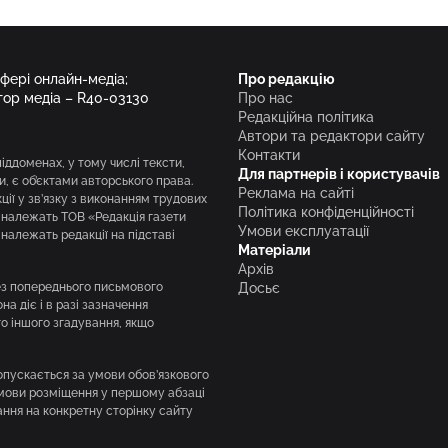
сфері онлайн-медіа;
Про редакцію
тор медіа – R40-03130
Про нас
Редакційна політика
Автори та редактори сайту
Контакти
піддоменах, у тому числі тексти,
Для партнерів і користувачів
и, є об’єктами авторського права.
Реклама на сайті
ії у зв’язку з виконанням трудових
Політика конфіденційності
і належать ТОВ «Редакція газети
Умови експлуатації
належать редакції на підставі
Матеріали
Архів
без попереднього письмового
Досьє
а діє і в разі зазначення
го іншого згадування, якщо
опускається за умови обов’язкового
умови розміщення у першому абзаці
ння на конкретну сторінку сайту