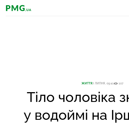
PMG.ua
ЖИТТЯ
7 ЛИПНЯ, 09:41
107
Тіло чоловіка 
у водоймі на І