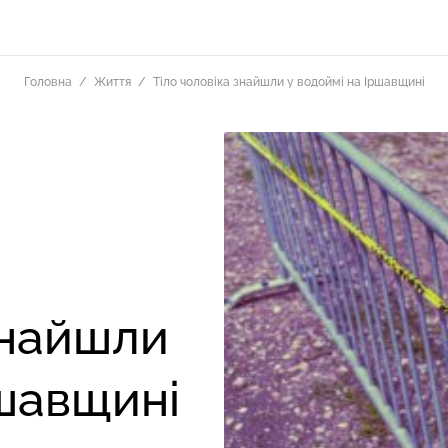
Головна
Життя
Тіло чоловіка знайшли у водоймі на Іршавщині
знайшли
ршавщині