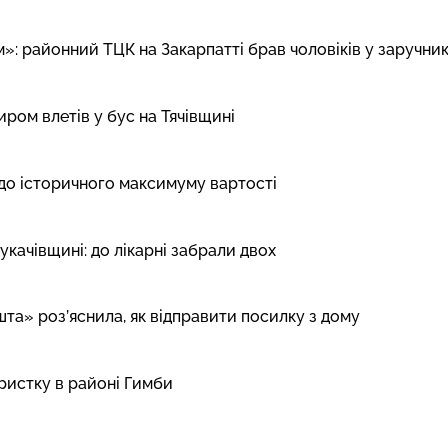
»: районний ТЦК на Закарпатті брав чоловіків у заручни
ром влетів у бус на Тячівщині
 до історичного максимуму вартості
укачівщині: до лікарні забрали двох
шта» роз’яснила, як відправити посилку з дому
ристку в районі Гимби