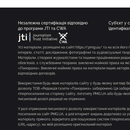
Незалежна сертифікація відповідно
Суб’єкт у 
до програми JTI та CWA
ідентифіка
Усі матеріали, розміщені на сайті https://pmg.ua/ та на всіх його 
інтерв’ю, статті, дослідження, фотографічні та аудіовізуальні твор
Матеріали, створені журналістами та іншими працівниками редакц
обов’язків, є службовими творами, виключні майнові права на як
«Панорама». Виключні майнові права на матеріали інших авторів 
відповідних договорів.
Використання будь-яких матеріалів сайту у будь-якому вигляді 
дозволу ТОВ «Редакція газети «Панорама» заборонено. Ця заборон
гіперпосилання на сторінку сайту, логотипу PMG.UA або будь-яко
письмовий дозвіл редакції не отримано.
У разі отримання письмового дозволу використання матеріалів д
посилання на сайт PMG.UA, а для інтернет-видань додатково за 
матеріалу прямого, відкритого для пошукових систем гіперпосила
(URL-адресу), на якій розміщено оригінальний матеріал.