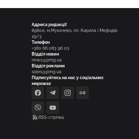
Адреса редакції
89600, м.Мукачево, пл. Кирила і Мефодія,
29/3
Телефон
+380 66 083 96 03
Відділ новин
news@pmg.ua
Відділ реклами
sales@pmg.ua
Підписуйтесь на нас у соціальних
мережах
facebook
telegram
instagram
google_news
viber
youtube
RSS-стрічка