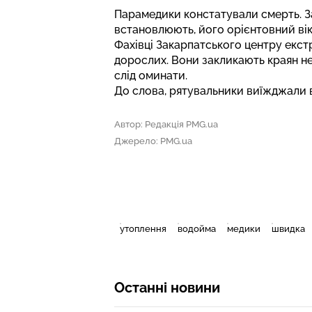
Парамедики констатували смерть. З
встановлюють, його орієнтовний вік
Фахівці Закарпатського центру екст
дорослих. Вони закликають краян не 
слід оминати.
До слова, рятувальники
виїжджали 
Автор: Редакція PMG.ua
Джерело: PMG.ua
утоплення
водойма
медики
швидка
Останні новини