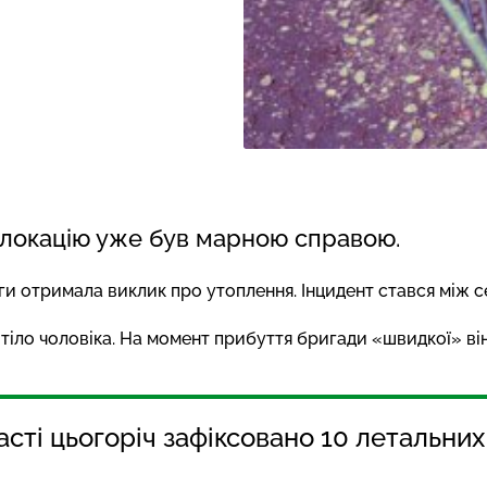
а локацію уже був марною справою.
и отримала виклик про утоплення. Інцидент стався між с
 тіло чоловіка. На момент прибуття бригади «швидкої» він
сті цьогоріч зафіксовано 10 летальних