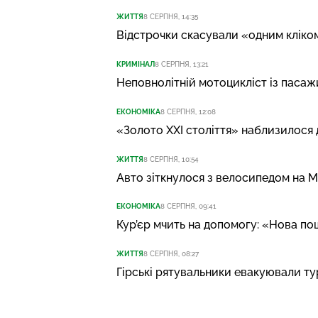
ЖИТТЯ
8 СЕРПНЯ, 14:35
Відстрочки скасували «одним кліком
КРИМІНАЛ
8 СЕРПНЯ, 13:21
Неповнолітній мотоцикліст із пасажи
ЕКОНОМІКА
8 СЕРПНЯ, 12:08
«Золото XXI століття» наблизилося
ЖИТТЯ
8 СЕРПНЯ, 10:54
Авто зіткнулося з велосипедом на М
ЕКОНОМІКА
8 СЕРПНЯ, 09:41
Кур’єр мчить на допомогу: «Нова по
ЖИТТЯ
8 СЕРПНЯ, 08:27
Гірські рятувальники евакуювали ту