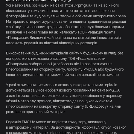
Усі матеріали, розміщені на сайті https://pmg.ua/ та на всіх його
піддоменах, у тому числі тексти, інтерв’ю, статті, дослідження,
фотографічні та аудіовізуальні твори, є об’єктами авторського права.
Матеріали, створені журналістами та іншими працівниками редакції
у зв’язку з виконанням трудових обов’язків, є службовими творами,
виключні майнові права на які належать ТОВ «Редакція газети
«Панорама». Виключні майнові права на матеріали інших авторів
належать редакції на підставі відповідних договорів.
Використання будь-яких матеріалів сайту у будь-якому вигляді без
попереднього письмового дозволу ТОВ «Редакція газети
«Панорама» заборонено. Ця заборона діє і в разі зазначення
гіперпосилання на сторінку сайту, логотипу PMG.UA або будь-якого
іншого згадування, якщо письмовий дозвіл редакції не отримано.
У разі отримання письмового дозволу використання матеріалів
допускається за умови обов’язкового посилання на сайт PMG.UA,
а для інтернет-видань додатково за умови розміщення у першому
абзаці матеріалу прямого, відкритого для пошукових систем
гіперпосилання на конкретну сторінку сайту (URL-адресу), на якій
розміщено оригінальний матеріал.
Редакція PMG.UA може не поділяти точку зору, викладену
в авторському матеріалі. За достовірність інформації, опублікованої
в рекламних матеріалах, відповідальність несе рекламодавець.