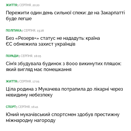
ЖИТТЯ
5 СЕРПНЯ, 20:20
Пережити один день сильної спеки: де на Закарпатті
буде легше
ПОЛІТИКА
5 СЕРПНЯ, 19:28
Без «Резерв+» статус не нададуть: країна
ЄС обмежила захист українців
ПОРАДИ
5 СЕРПНЯ, 18:05
Сім’я збудувала будинок з 8000 викинутих пляшок:
який вигляд має помешкання
ЖИТТЯ
5 СЕРПНЯ, 17:05
Ціла родина з Мукачева потрапила до лікарні через
невидиму небезпеку
СПОРТ
5 СЕРПНЯ, 16:41
Юний мукачівський спортсмен здобув престижну
міжнародну нагороду