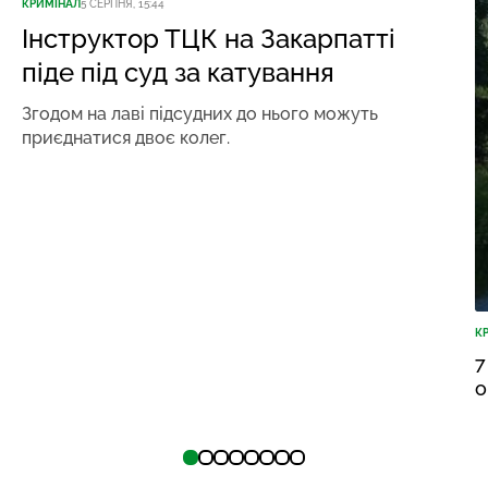
КРИМІНАЛ
5 СЕРПНЯ, 15:44
Інструктор ТЦК на Закарпатті
піде під суд за катування
Згодом на лаві підсудних до нього можуть
приєднатися двоє колег.
К
7
о