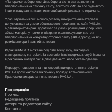
«Панорама» заборонено. Ця заборона діє і в разі зазначення
гіперпосилання на сторінку сайту, логотипу PMG.UA або будь-якого
іншого згадування, якщо письмовий дозвіл редакції не отримано.
У разі отримання письмового дозволу використання матеріалів
допускається за умови обов’язкового посилання на сайт PMG.UA,
а для інтернет-видань додатково за умови розміщення у першому
абзаці матеріалу прямого, відкритого для пошукових систем
гіперпосилання на конкретну сторінку сайту (URL-адресу), на якій
розміщено оригінальний матеріал.
Редакція PMG.UA може не поділяти точку зору, викладену
в авторському матеріалі. За достовірність інформації, опублікованої
в рекламних матеріалах, відповідальність несе рекламодавець.
Передрук, поширення та інші способи використання матеріалів
PMG.UA допускаються виключно у порядку, встановленому
Правилами використання матеріалів PMG.UA
.
Про редакцію
Про нас
Редакційна політика
Автори та редактори сайту
Контакти