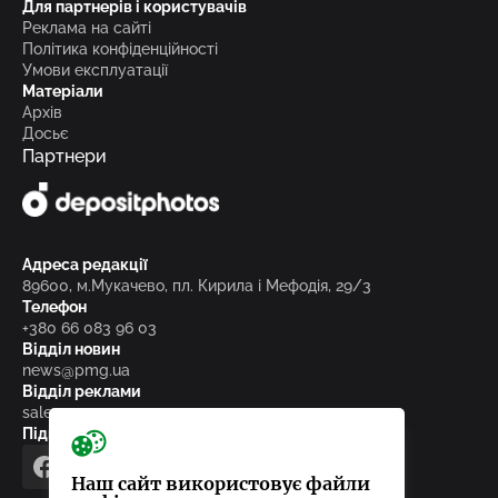
Для партнерів і користувачів
Реклама на сайті
Політика конфіденційності
Умови експлуатації
Матеріали
Архів
Досьє
Партнери
Адреса редакції
89600, м.Мукачево, пл. Кирила і Мефодія, 29/3
Телефон
+380 66 083 96 03
Відділ новин
news@pmg.ua
Відділ реклами
sales@pmg.ua
Підписуйтесь на нас у соціальних мережах
facebook
telegram
instagram
google_news
Наш сайт використовує файли