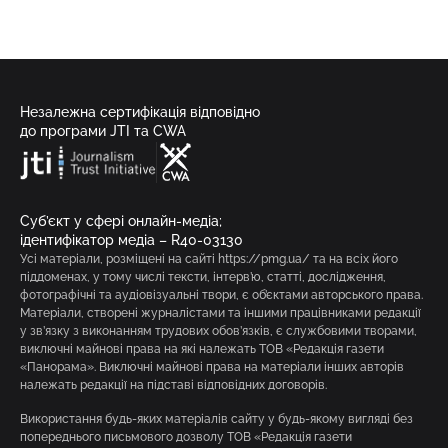
Незалежна сертифікація відповідно
до програми JTI та CWA
Суб’єкт у сфері онлайн-медіа;
ідентифікатор медіа – R40-03130
Усі матеріали, розміщені на сайті https://pmg.ua/ та на всіх його
піддоменах, у тому числі тексти, інтерв’ю, статті, дослідження,
фотографічні та аудіовізуальні твори, є об’єктами авторського права.
Матеріали, створені журналістами та іншими працівниками редакції
у зв’язку з виконанням трудових обов’язків, є службовими творами,
виключні майнові права на які належать ТОВ «Редакція газети
«Панорама». Виключні майнові права на матеріали інших авторів
належать редакції на підставі відповідних договорів.
Використання будь-яких матеріалів сайту у будь-якому вигляді без
попереднього письмового дозволу ТОВ «Редакція газети