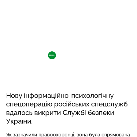
КРИМІНАЛ
18 БЕРЕЗНЯ, 13:16
4 207
В СБУ заявили, що викрили
спецоперацію росії проти
угорської громади на Закарпатті
РЕДАКЦІЯ PMG.UA
Фото: Depositphotos
Нову інформаційно-психологічну
спецоперацію російських спецслужб
вдалось викрити Службі безпеки
України.
Як зазначили правоохоронці, вона була спрямована