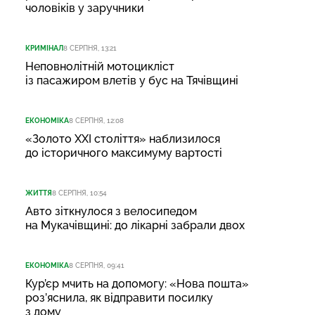
чоловіків у заручники
КРИМІНАЛ
8 СЕРПНЯ, 13:21
Неповнолітній мотоцикліст
із пасажиром влетів у бус на Тячівщині
ЕКОНОМІКА
8 СЕРПНЯ, 12:08
«Золото XXI століття» наблизилося
до історичного максимуму вартості
ЖИТТЯ
8 СЕРПНЯ, 10:54
Авто зіткнулося з велосипедом
на Мукачівщині: до лікарні забрали двох
ЕКОНОМІКА
8 СЕРПНЯ, 09:41
Кур’єр мчить на допомогу: «Нова пошта»
роз’яснила, як відправити посилку
з дому