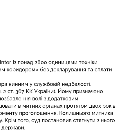
inter із понад 2800 одиницями техніки
им коридором» без декларування та сплати
ора винним у службовій недбалості,
. 2 ст. 367 КК України). Йому призначено
 позбавлення волі з додатковим
вати в митних органах протягом двох років.
моменту проголошення. Колишнього митника
у. Крім того, суд постановив стягнути з нього
ь держави.