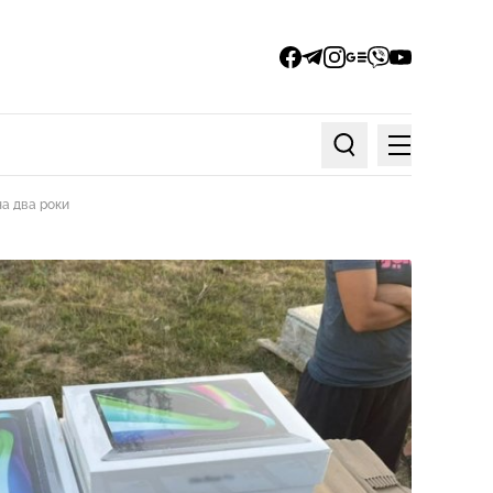
facebook
telegram
instagram
google_news
viber
youtube
Меню
Пошук по статтях
на два роки