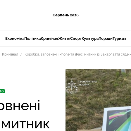
Серпень 2026
Економіка
Політика
Кримінал
Життя
Спорт
Культура
Поради
Туризм
Кримінал
Коробки, заповнені iPhone та iPad: митник із Закарпаття сяде 
ТО
овнені
: митник