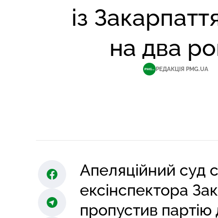
із Закарпатт
на два ро
РЕДАКЦІЯ PMG.UA
Апеляційний суд с
ексінспектора Зак
пропустив партію 