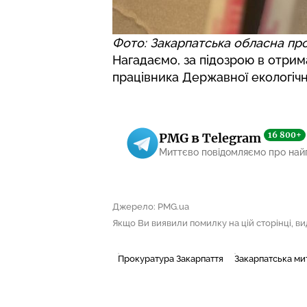
Фото: Закарпатська обласна пр
Нагадаємо, за підозрою в отри
працівника Державної екологічно
16 800+
PMG в Telegram
Миттєво повідомляємо про най
Джерело: PMG.ua
Якщо Ви виявили помилку на цій сторінці, виді
Прокуратура Закарпаття
Закарпатська ми