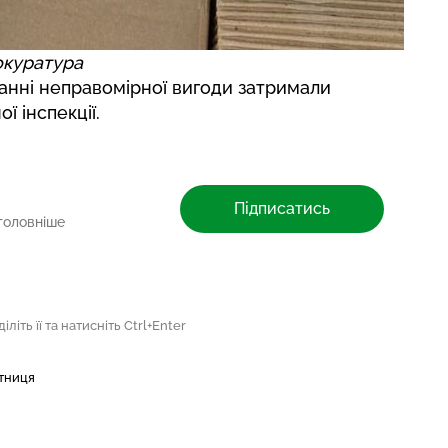
окуратура
манні неправомірної вигоди
затримали
ї інспекції
.
Підписатись
головніше
літь її та натисніть Ctrl+Enter
тниця