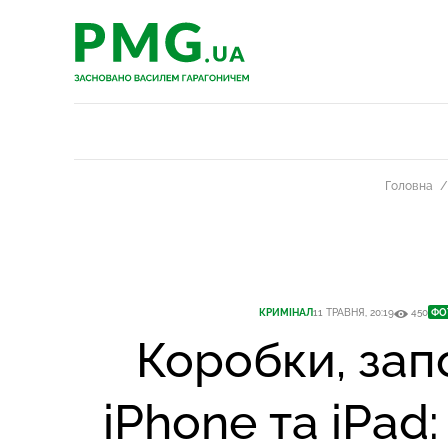
PMG.ua
PMG.ua
Головна
КРИМІНАЛ
11 ТРАВНЯ, 20:19
450
ФО
Коробки, зап
iPhone та iPad