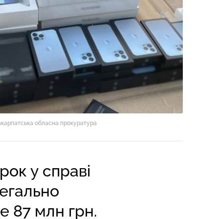
акарпатська обласна прокуратура
рок у справі
легально
е 87 млн грн.