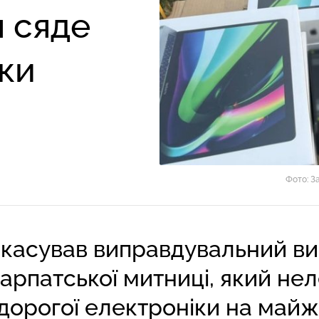
я сяде
ки
Фото: З
касував виправдувальний ви
арпатської митниці, який не
дорогої електроніки на майж