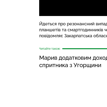
Йдеться про резонансний випад
планшетів та смартгодинників ч
повідомляє
Закарпатська облас
Читайте також:
Марив додатковим доход
спритника з Угорщини