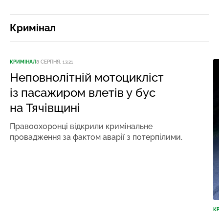
Кримінал
КРИМІНАЛ
8 СЕРПНЯ, 13:21
Неповнолітній мотоцикліст
із пасажиром влетів у бус
на Тячівщині
Правоохоронці відкрили кримінальне
провадження за фактом аварії з потерпілими.
К