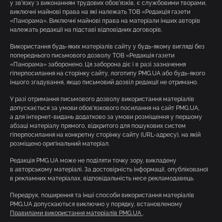
у зв’язку з виконанням трудових обов’язків, є службовими творами,
виключні майнові права на які належать ТОВ «Редакція газети
«Панорама». Виключні майнові права на матеріали інших авторів
належать редакції на підставі відповідних договорів.
Використання будь-яких матеріалів сайту у будь-якому вигляді без
попереднього письмового дозволу ТОВ «Редакція газети
«Панорама» заборонено. Ця заборона діє і в разі зазначення
гіперпосилання на сторінку сайту, логотипу PMG.UA або будь-якого
іншого згадування, якщо письмовий дозвіл редакції не отримано.
У разі отримання письмового дозволу використання матеріалів
допускається за умови обов’язкового посилання на сайт PMG.UA,
а для інтернет-видань додатково за умови розміщення у першому
абзаці матеріалу прямого, відкритого для пошукових систем
гіперпосилання на конкретну сторінку сайту (URL-адресу), на якій
розміщено оригінальний матеріал.
Редакція PMG.UA може не поділяти точку зору, викладену
в авторському матеріалі. За достовірність інформації, опублікованої
в рекламних матеріалах, відповідальність несе рекламодавець.
Передрук, поширення та інші способи використання матеріалів
PMG.UA допускаються виключно у порядку, встановленому
Правилами використання матеріалів PMG.UA
.