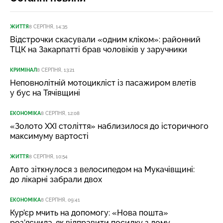
ЖИТТЯ
8 СЕРПНЯ, 14:35
Відстрочки скасували «одним кліком»: районний
ТЦК на Закарпатті брав чоловіків у заручники
КРИМІНАЛ
8 СЕРПНЯ, 13:21
Неповнолітній мотоцикліст із пасажиром влетів
у бус на Тячівщині
ЕКОНОМІКА
8 СЕРПНЯ, 12:08
«Золото XXI століття» наблизилося до історичного
максимуму вартості
ЖИТТЯ
8 СЕРПНЯ, 10:54
Авто зіткнулося з велосипедом на Мукачівщині:
до лікарні забрали двох
ЕКОНОМІКА
8 СЕРПНЯ, 09:41
Кур’єр мчить на допомогу: «Нова пошта»
роз’яснила, як відправити посилку з дому