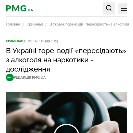
Мен
PMG.ua
Пошук по ст
Головна
Кримінал
В Україні горе-водії «пересідають» з алкоголя 
КРИМІНАЛ
24 ТРАВНЯ, 11:43
1 259
В Україні горе-водії «пересідають»
з алкоголя на наркотики -
дослідження
РЕДАКЦІЯ PMG.UA