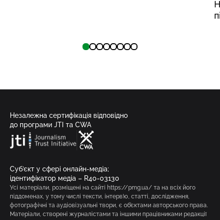
Н
п
Незалежна сертифікація відповідно
до програми JTI та CWA
Суб’єкт у сфері онлайн-медіа;
ідентифікатор медіа – R40-03130
Усі матеріали, розміщені на сайті https://pmg.ua/ та на всіх його
піддоменах, у тому числі тексти, інтерв’ю, статті, дослідження,
фотографічні та аудіовізуальні твори, є об’єктами авторського права.
Матеріали, створені журналістами та іншими працівниками редакції