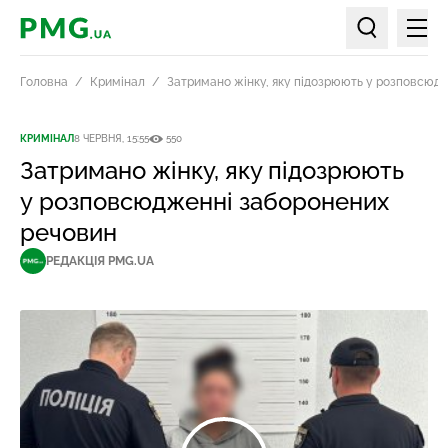
Мен
PMG.ua
Пошук по ст
Головна
Кримінал
Затримано жінку, яку підозрюють у розповсюд
КРИМІНАЛ
8 ЧЕРВНЯ, 15:55
550
Затримано жінку, яку підозрюють
у розповсюдженні заборонених
речовин
РЕДАКЦІЯ PMG.UA