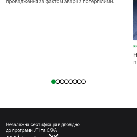
провадження за фактом аварії з потерпілими.
К
Н
п
Незалежна сертифікація відповідно
до програми JTI та CWA