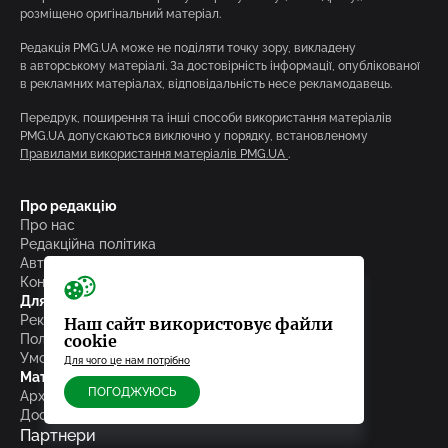
розміщено оригінальний матеріал.
Редакція PMG.UA може не поділяти точку зору, викладену
в авторському матеріалі. За достовірність інформації, опублікованої
в рекламних матеріалах, відповідальність несе рекламодавець.
Передрук, поширення та інші способи використання матеріалів
PMG.UA допускаються виключно у порядку, встановленому
Правилами використання матеріалів PMG.UA
.
Про редакцію
Про нас
Редакційна політика
Автори та редактори сайту
Контакти
Для партнерів і користувачів
Реклама на сайті
Наш сайт використовує файли
cookie
Політика конфіденційності
Умови експлуатації
Для чого це нам потрібно
Матеріали
ПОГОДЖУЮСЬ
Архів
Досьє
Партнери