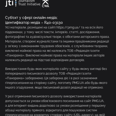
Суб’єкт у сфері онлайн-медіа;
ідентифікатор медіа – R40-03130
Усі матеріали, розміщені на сайті https://pmg.ua/ та на всіх його
піддоменах, у тому числі тексти, інтерв’ю, статті, дослідження,
фотографічні та аудіовізуальні твори, є об’єктами авторського права.
Матеріали, створені журналістами та іншими працівниками редакції
у зв’язку з виконанням трудових обов’язків, є службовими творами,
виключні майнові права на які належать ТОВ «Редакція газети
«Панорама». Виключні майнові права на матеріали інших авторів
належать редакції на підставі відповідних договорів.
Використання будь-яких матеріалів сайту у будь-якому вигляді без
попереднього письмового дозволу ТОВ «Редакція газети
«Панорама» заборонено. Ця заборона діє і в разі зазначення
гіперпосилання на сторінку сайту, логотипу PMG.UA або будь-якого
іншого згадування, якщо письмовий дозвіл редакції не отримано.
У разі отримання письмового дозволу використання матеріалів
допускається за умови обов’язкового посилання на сайт PMG.UA,
а для інтернет-видань додатково за умови розміщення у першому
абзаці матеріалу прямого, відкритого для пошукових систем
гіперпосилання на конкретну сторінку сайту (URL-адресу), на якій