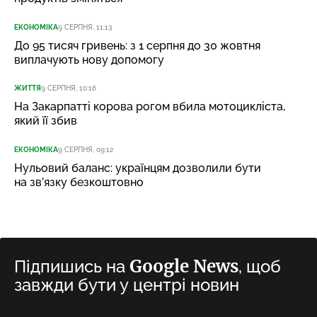
ЕКОНОМІКА
9 СЕРПНЯ, 11:13
До 95 тисяч гривень: з 1 серпня до 30 жовтня
виплачують нову допомогу
ЖИТТЯ
9 СЕРПНЯ, 10:16
На Закарпатті корова рогом вбила мотоцикліста,
який її збив
ЕКОНОМІКА
9 СЕРПНЯ, 09:12
Нульовий баланс: українцям дозволили бути
на зв’язку безкоштовно
Google News
Підпишись на
, щоб
завжди бути у центрі новин