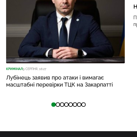
н
П
п
КРИМІНАЛ
9 СЕРПНЯ, 16:27
Лубінець заявив про атаки і вимагає
масштабні перевірки ТЦК на Закарпатті