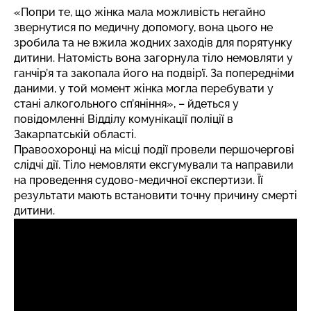
«Попри те, що жінка мала можливість негайно
звернутися по медичну допомогу, вона цього не
зробила та не вжила жодних заходів для порятунку
дитини. Натомість вона загорнула тіло немовляти у
ганчір’я та закопала його на подвір’ї. За попередніми
даними, у той момент жінка могла перебувати у
стані алкогольного сп’яніння», – йдеться у
повідомленні Відділу комунікації поліції в
Закарпатській області.
Правоохоронці на місці події провели першочергові
слідчі дії. Тіло немовляти ексгумували та направили
на проведення судово-медичної експертизи. Її
результати мають встановити точну причину смерті
дитини.