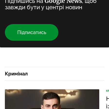
Google News
Підпишись на
, щоб
завжди бути у центрі новин
Підписатись
Кримінал
К
і