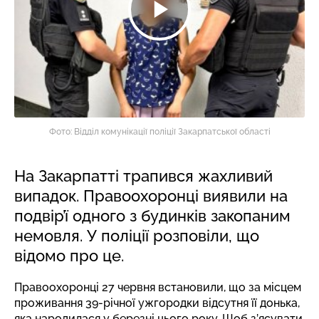
Фото: Відділ комунікації поліції Закарпатської області
На Закарпатті трапився жахливий
випадок. Правоохоронці виявили на
подвір’ї одного з будинків закопаним
немовля. У поліції розповіли, що
відомо про це.
Правоохоронці 27 червня встановили, що за місцем
проживання 39-річної ужгородки відсутня її донька,
яка народилася у березні цього року. Щоб з’ясувати