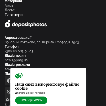
Матеріали
Архів
Досьє
Партнери
Адреса редакції
89600, м.Мукачево, пл. Кирила і Мефодія, 29/3
Телефон
+380 66 083 96 03
Відділ новин
news@pmg.ua
Відділ реклами
sales@pmg.ua
Підписуйтесь на нас у соціальних мережах
facebook
telegram
instagram
google_news
Наш сайт використовує файли
cookie
Для чого це нам потрібно
viber
youtube
RSS-стрічка
ПОГОДЖУЮСЬ
© 2010-2026, ТОВ «Редакція газети «Панорама»