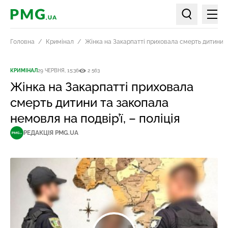
Мен
PMG.ua
Пошук по ст
Головна
Кримінал
Жінка на Закарпатті приховала смерть дитини та
КРИМІНАЛ
29 ЧЕРВНЯ, 15:36
2 563
Жінка на Закарпатті приховала
смерть дитини та закопала
немовля на подвір’ї, – поліція
РЕДАКЦІЯ PMG.UA