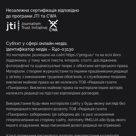
Незалежна сертифікація відповідно
до програми JTI та CWA
Суб’єкт у сфері онлайн-медіа;
ідентифікатор медіа – R40-03130
Усі матеріали, розміщені на сайті https://pmg.ua/ та на всіх його
піддоменах, у тому числі тексти, інтерв’ю, статті, дослідження,
фотографічні та аудіовізуальні твори, є об’єктами авторського права.
Матеріали, створені журналістами та іншими працівниками редакції
у зв’язку з виконанням трудових обов’язків, є службовими творами,
виключні майнові права на які належать ТОВ «Редакція газети
«Панорама». Виключні майнові права на матеріали інших авторів
належать редакції на підставі відповідних договорів.
Використання будь-яких матеріалів сайту у будь-якому вигляді без
попереднього письмового дозволу ТОВ «Редакція газети
«Панорама» заборонено. Ця заборона діє і в разі зазначення
гіперпосилання на сторінку сайту, логотипу PMG.UA або будь-якого
іншого згадування, якщо письмовий дозвіл редакції не отримано.
У разі отримання письмового дозволу використання матеріалів