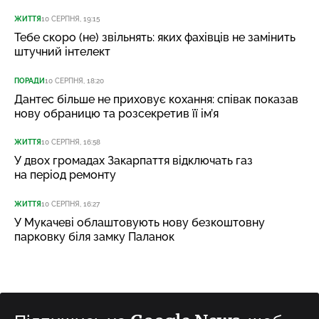
ЖИТТЯ
10 СЕРПНЯ, 19:15
Тебе скоро (не) звільнять: яких фахівців не замінить
штучний інтелект
ПОРАДИ
10 СЕРПНЯ, 18:20
Дантес більше не приховує кохання: співак показав
нову обраницю та розсекретив її ім’я
ЖИТТЯ
10 СЕРПНЯ, 16:58
У двох громадах Закарпаття відключать газ
на період ремонту
ЖИТТЯ
10 СЕРПНЯ, 16:27
У Мукачеві облаштовують нову безкоштовну
парковку біля замку Паланок