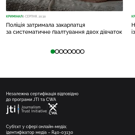
КРИМІНАЛ
6 СЕРПНЯ, 20:30
К
Поліція затримала закарпатця
Н
за систематичне ґвалтування двох дівчаток
і
Незалежна сертифікація відповідно
до програми JTI та CWA
Суб’єкт у сфері онлайн-медіа;
ідентифікатор медіа – R40-03130