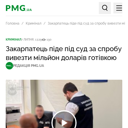
Мен
PMG.ua
Пошук по ст
Головна
Кримінал
Закарпатець піде під суд за спробу вивезти міл
КРИМІНАЛ
7 ЛИПНЯ, 13:29
190
Закарпатець піде під суд за спробу
вивезти мільйон доларів готівкою
РЕДАКЦІЯ PMG.UA