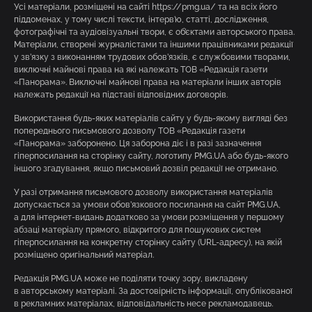
Усі матеріали, розміщені на сайті https://pmg.ua/ та на всіх його
піддоменах, у тому числі тексти, інтерв’ю, статті, дослідження,
фотографічні та аудіовізуальні твори, є об’єктами авторського права.
Матеріали, створені журналістами та іншими працівниками редакції
у зв’язку з виконанням трудових обов’язків, є службовими творами,
виключні майнові права на які належать ТОВ «Редакція газети
«Панорама». Виключні майнові права на матеріали інших авторів
належать редакції на підставі відповідних договорів.
Використання будь-яких матеріалів сайту у будь-якому вигляді без
попереднього письмового дозволу ТОВ «Редакція газети
«Панорама» заборонено. Ця заборона діє і в разі зазначення
гіперпосилання на сторінку сайту, логотипу PMG.UA або будь-якого
іншого згадування, якщо письмовий дозвіл редакції не отримано.
У разі отримання письмового дозволу використання матеріалів
допускається за умови обов’язкового посилання на сайт PMG.UA,
а для інтернет-видань додатково за умови розміщення у першому
абзаці матеріалу прямого, відкритого для пошукових систем
гіперпосилання на конкретну сторінку сайту (URL-адресу), на якій
розміщено оригінальний матеріал.
Редакція PMG.UA може не поділяти точку зору, викладену
в авторському матеріалі. За достовірність інформації, опублікованої
в рекламних матеріалах, відповідальність несе рекламодавець.