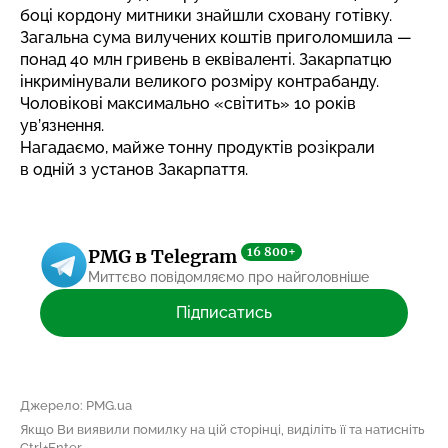
боці кордону митники знайшли сховану готівку.
Загальна сума вилучених коштів приголомшила —
понад 40 млн гривень в еквіваленті. Закарпатцю
інкримінували великого розміру контрабанду.
Чоловікові максимально «світить» 10 років
ув’язнення.
Нагадаємо, майже тонну продуктів
розікрали
в одній з установ
Закарпаття.
16 800+
PMG в Telegram
Миттєво повідомляємо про найголовніше
Підписатись
Джерело: PMG.ua
Якщо Ви виявили помилку на цій сторінці, виділіть її та натисніть
Ctrl+Enter