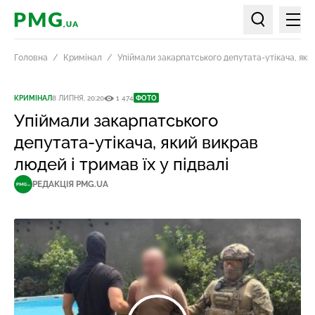
Мен
PMG.ua
Пошук по ст
Головна
Кримінал
Упіймали закарпатського депутата-утікача, який
КРИМІНАЛ
8 ЛИПНЯ, 20:20
1 474
ФОТО
Упіймали закарпатського
депутата-утікача, який викрав
людей і тримав їх у підвалі
РЕДАКЦІЯ PMG.UA