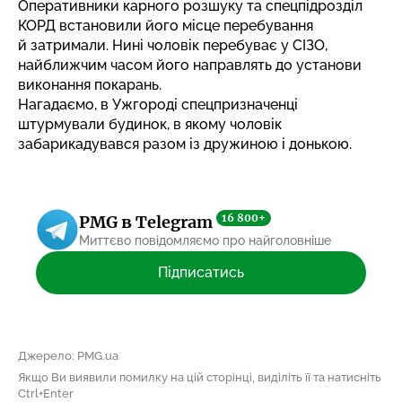
Оперативники карного розшуку та спецпідрозділ
КОРД встановили його місце перебування
й затримали. Нині чоловік перебуває у СІЗО,
найближчим часом його направлять до установи
виконання покарань.
Нагадаємо,
в Ужгороді спецпризначенці
штурмували будинок
, в якому чоловік
забарикадувався разом із дружиною і донькою.
16 800+
PMG в Telegram
Миттєво повідомляємо про найголовніше
Підписатись
Джерело: PMG.ua
Якщо Ви виявили помилку на цій сторінці, виділіть її та натисніть
Ctrl+Enter