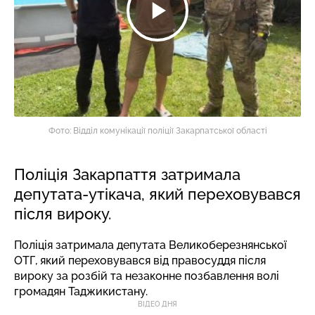
Фото: Відділ комунікації поліції Закарпатської області
Поліція Закарпаття затримала
депутата-утікача, який переховувався
після вироку.
Поліція затримала депутата Великоберезнянської
ОТГ, який переховувався від правосуддя після
вироку за розбій та незаконне позбавлення волі
громадян Таджикистану.
ВІДЕО ДНЯ