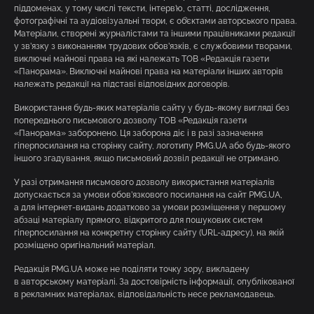
піддоменах, у тому числі тексти, інтерв’ю, статті, дослідження,
фотографічні та аудіовізуальні твори, є об’єктами авторського права.
Матеріали, створені журналістами та іншими працівниками редакції
у зв’язку з виконанням трудових обов’язків, є службовими творами,
виключні майнові права на які належать ТОВ «Редакція газети
«Панорама». Виключні майнові права на матеріали інших авторів
належать редакції на підставі відповідних договорів.
Використання будь-яких матеріалів сайту у будь-якому вигляді без
попереднього письмового дозволу ТОВ «Редакція газети
«Панорама» заборонено. Ця заборона діє і в разі зазначення
гіперпосилання на сторінку сайту, логотипу PMG.UA або будь-якого
іншого згадування, якщо письмовий дозвіл редакції не отримано.
У разі отримання письмового дозволу використання матеріалів
допускається за умови обов’язкового посилання на сайт PMG.UA,
а для інтернет-видань додатково за умови розміщення у першому
абзаці матеріалу прямого, відкритого для пошукових систем
гіперпосилання на конкретну сторінку сайту (URL-адресу), на якій
розміщено оригінальний матеріал.
Редакція PMG.UA може не поділяти точку зору, викладену
в авторському матеріалі. За достовірність інформації, опублікованої
в рекламних матеріалах, відповідальність несе рекламодавець.