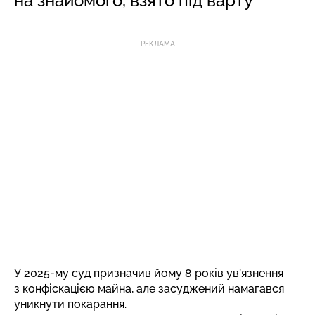
на знайомого, взято під варту
РЕКЛАМА
У 2025-му суд призначив йому 8 років ув’язнення
з конфіскацією майна, але засуджений намагався
уникнути покарання.