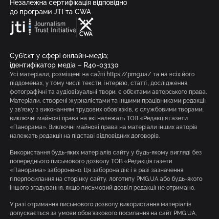
Незалежна сертифікація відповідно
до програми JTI та CWA
Суб’єкт у сфері онлайн-медіа;
ідентифікатор медіа – R40-03130
Усі матеріали, розміщені на сайті https://pmg.ua/ та на всіх його
піддоменах, у тому числі тексти, інтерв’ю, статті, дослідження,
фотографічні та аудіовізуальні твори, є об’єктами авторського права.
Матеріали, створені журналістами та іншими працівниками редакції
у зв’язку з виконанням трудових обов’язків, є службовими творами,
виключні майнові права на які належать ТОВ «Редакція газети
«Панорама». Виключні майнові права на матеріали інших авторів
належать редакції на підставі відповідних договорів.
Використання будь-яких матеріалів сайту у будь-якому вигляді без
попереднього письмового дозволу ТОВ «Редакція газети
«Панорама» заборонено. Ця заборона діє і в разі зазначення
гіперпосилання на сторінку сайту, логотипу PMG.UA або будь-якого
іншого згадування, якщо письмовий дозвіл редакції не отримано.
У разі отримання письмового дозволу використання матеріалів
допускається за умови обов’язкового посилання на сайт PMG.UA,