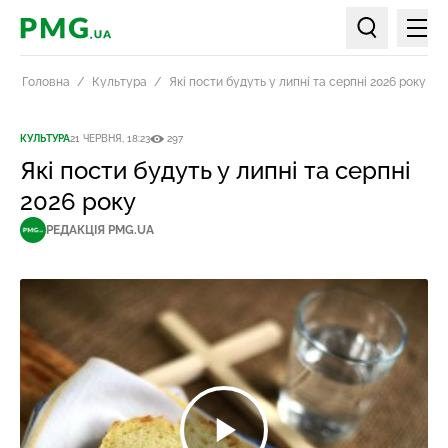
Мен
PMG.ua
Пошук по ст
Головна
Культура
Які пости будуть у липні та серпні 2026 року
КУЛЬТУРА
21 ЧЕРВНЯ, 18:23
297
Які пости будуть у липні та серпні
2026 року
РЕДАКЦІЯ PMG.UA