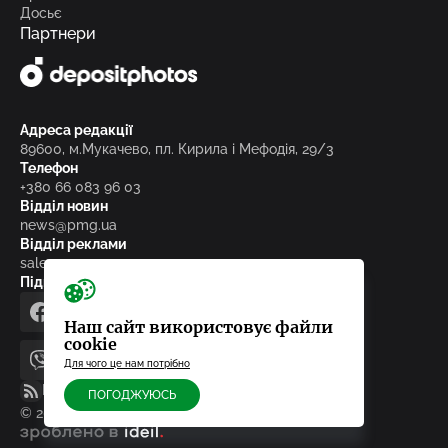
Досьє
Партнери
Адреса редакції
89600, м.Мукачево, пл. Кирила і Мефодія, 29/3
Телефон
+380 66 083 96 03
Відділ новин
news@pmg.ua
Відділ реклами
sales@pmg.ua
Підписуйтесь на нас у соціальних мережах
facebook
telegram
instagram
google_news
Наш сайт використовує файли
cookie
Для чого це нам потрібно
viber
youtube
RSS-стрічка
ПОГОДЖУЮСЬ
© 2010-2026, ТОВ «Редакція газети «Панорама»
зроблено в ideil.