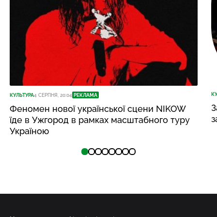
К
КУЛЬТУРА
4 СЕРПНЯ, 20:04
РЕКЛАМА
З
Феномен нової української сцени NIKOW
з
їде в Ужгород в рамках масштабного туру
Україною