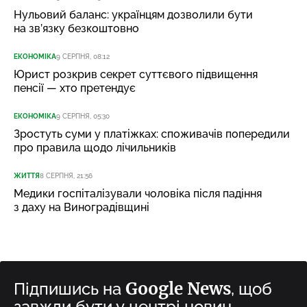
Нульовий баланс: українцям дозволили бути
на зв’язку безкоштовно
ЕКОНОМІКА
9 СЕРПНЯ, 08:12
Юрист розкрив секрет суттєвого підвищення
пенсії — хто претендує
ЕКОНОМІКА
9 СЕРПНЯ, 05:30
Зростуть суми у платіжках: споживачів попередили
про правила щодо лічильників
ЖИТТЯ
8 СЕРПНЯ, 21:56
Медики госпіталізували чоловіка після падіння
з даху на Виноградівщині
Google News
Підпишись на
, щоб
завжди бути у центрі новин