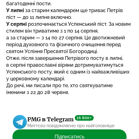
багатоденні пости.
У липні
за старим календарем ще триває Петрів
піст — до 11 липня включно.
У серпні
розпочинається Успенський піст. За новим
стилем він триватиме з 1 по 14 серпня,
а за старим — з 14 по 27 серпня. Це двотижневий
період духовного та фізичного очищення перед
святом Успіння Пресвятої Богородиці.
Отже, після завершення Петрівого посту в липні,
в серпні православні віряни дотримуватимуться
Успенського посту, який є одним із найважливіших
у церковному календарі.
До речі, ми писали про те,
хто святкуватиме
іменини з 22 до 28 червня
.
16 800+
PMG в Telegram
Миттєво повідомляємо про найголовніше
Підписатись