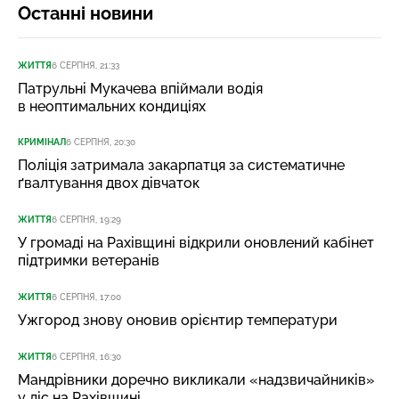
Останні новини
ЖИТТЯ
6 СЕРПНЯ, 21:33
Патрульні Мукачева впіймали водія
в неоптимальних кондиціях
КРИМІНАЛ
6 СЕРПНЯ, 20:30
Поліція затримала закарпатця за систематичне
ґвалтування двох дівчаток
ЖИТТЯ
6 СЕРПНЯ, 19:29
У громаді на Рахівщині відкрили оновлений кабінет
підтримки ветеранів
ЖИТТЯ
6 СЕРПНЯ, 17:00
Ужгород знову оновив орієнтир температури
ЖИТТЯ
6 СЕРПНЯ, 16:30
Мандрівники доречно викликали «надзвичайників»
у ліс на Рахівщині