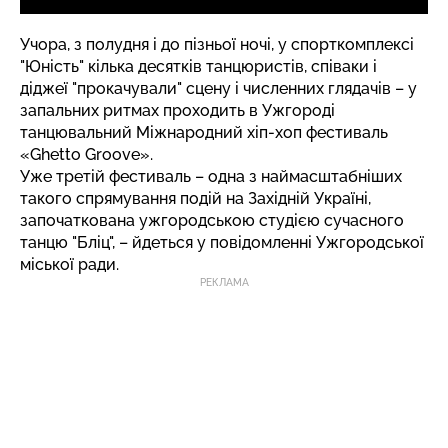
Учора, з полудня і до пізньої ночі, у спорткомплексі
"Юність" кілька десятків танцюристів, співаки і
діджеї "прокачували" сцену і численних глядачів – у
запальних ритмах проходить в Ужгороді
танцювальний Міжнародний хіп-хоп фестиваль
«Ghetto Groove».
Уже третій фестиваль – одна з наймасштабніших
такого спрямування подій на Західній Україні,
започаткована ужгородською студією сучасного
танцю "Бліц", – йдеться у повідомленні Ужгородської
міської ради.
РЕКЛАМА