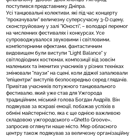
поступився представнику Дніпра.
Усі танцювальні колективи, які під час концерту
"прокачували" величезну суперсучасну 3-D сцену,
сконструйовану у залі "Юності", – володарі перемог
на численних фестивалях і конкурсах. Усе
супроводжувалося звуковими і світловими,
комп’ютерними ефектами, фантастичним
видовищем були виступи "Light Balance" у
світлодіодних костюмах, композиції від зовсім
маленьких та іменитих учасників у різних техніках
змінювали "паузи" на сцені, коли діджеї запалювали
"епіцентри" виступів безпосередньо серед глядачів.
Привітав учасників потужного танцювального
фестивалю, який уже став для Ужгорода
традиційним, міський голова Богдан Андріїв. Він
подякував за яскраві емоції, побажав успіхів в
обміні майстерністю, яка є ще однією важливою
складовою ужгородського «Ghetto Groove»,
запросив оглянути наше місто. Мер обласного
центру також подякував за величезну організаційну