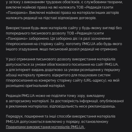
у зв’язку з виконанням трудових обов’язків, є службовими творами,
виключні майнові права на які належать ТОВ «Редакція газети
«Панорама». Виключні майнові права на матеріали інших авторів
належать редакції на підставі відповідних договорів.
Використання будь-яких матеріалів сайту у будь-якому вигляді без
попереднього письмового дозволу ТОВ «Редакція газети
«Панорама» заборонено. Ця заборона діє і в разі зазначення
гіперпосилання на сторінку сайту, логотипу PMG.UA або будь-якого
іншого згадування, якщо письмовий дозвіл редакції не отримано.
У разі отримання письмового дозволу використання матеріалів
допускається за умови обов’язкового посилання на сайт PMG.UA,
а для інтернет-видань додатково за умови розміщення у першому
абзаці матеріалу прямого, відкритого для пошукових систем
гіперпосилання на конкретну сторінку сайту (URL-адресу), на якій
розміщено оригінальний матеріал.
Редакція PMG.UA може не поділяти точку зору, викладену
в авторському матеріалі. За достовірність інформації, опублікованої
в рекламних матеріалах, відповідальність несе рекламодавець.
Передрук, поширення та інші способи використання матеріалів
PMG.UA допускаються виключно у порядку, встановленому
Правилами використання матеріалів PMG.UA
.