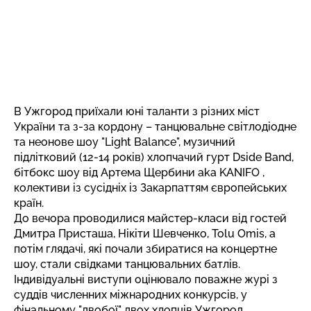
В Ужгород приїхали юні таланти з різних міст
України та з-за кордону – танцювальне світлодіодне
та неонове шоу "Light Balance", музичний
підлітковий (12-14 років) хлопчачий гурт Dside Band,
бітбокс шоу від Артема Щербини aka KANIFO ,
колективи із сусідніх із Закарпаттям європейських
країн.
До вечора проводилися майстер-класи від гостей
Дмитра Присташа, Нікіти Шевченко, Tolu Omis, а
потім глядачі, які почали збиратися на концертне
шоу, стали свідками танцювальних батлів.
Індивідуальні виступи оцінювало поважне журі з
суддів численних міжнародних конкурсів, у
фінальному "двобої" двох хлопців Ужгород