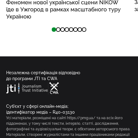
З
Феномен нової української сцени NIKOW
з
їде в Ужгород в рамках масштабного туру
Україною
Незалежна сертифікація відповідно
до програми JTI та CWA
Суб’єкт у сфері онлайн-медіа;
ідентифікатор медіа – R40-03130
Усі матеріали, розміщені на сайті https://pmg.ua/ та на всіх його
піддоменах, у тому числі тексти, інтерв’ю, статті, дослідження,
фотографічні та аудіовізуальні твори, є об’єктами авторського права.
Матеріали, створені журналістами та іншими працівниками редакції