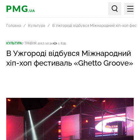
Мен
PMG.ua
Пошук по ст
Головна
Культура
В Ужгороді відбувся Міжнародний хіп-хоп фест
КУЛЬТУРА
7 ТРАВНЯ 2017, 10:34
1 835
В Ужгороді відбувся Міжнародний
хіп-хоп фестиваль «Ghetto Groove»