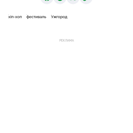
хіп-хоп
фестиваль
Ужгород
РЕКЛАМА