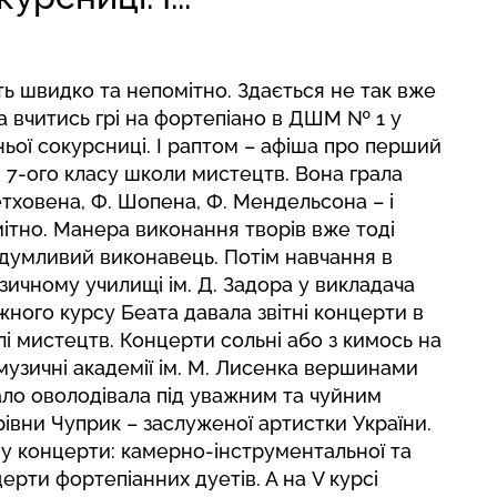
ть швидко та непомітно. Здається не так вже
а вчитись грі на фортепіано в ДШМ № 1 у
шньої сокурсниці. І раптом – афіша про перший
 7-ого класу школи мистецтв. Вона грала
Бетховена, Ф. Шопена, Ф. Мендельсона – і
ітно. Манера виконання творів вже тоді
вдумливий виконавець. Потім навчання в
чному училищі ім. Д. Задора у викладача
ожного курсу Беата давала звітні концерти в
лі мистецтв. Концерти сольні або з кимось на
 музичні академії ім. М. Лисенка вершинами
ло оволодівала під уважним та чуйним
івни Чуприк – заслуженої артистки України.
ову концерти: камерно-інструментальної та
ерти фортепіанних дуетів. А на V курсі