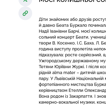
Діти знайомих або друзів росту
й давно Беата Буркало починал
Надії Іванівни Барчі, моєї коли
сольний концерт Беати, учениці
твори В. Косенко, І.С. Баха, Л. 
година виступу пролетіла непом
підказувала: росте серйозний, 
Ужгородському державному музи
Тетяни Юріївни Журкі. І після к
рідній alma mater – дитячій шко
пару. У Львівській Національній
фортепіанного мистецтва Бурка
керівництвом Етелли Олександр
Вона родом із Закарпаття. І зн
камерно-вокальної музики, конц