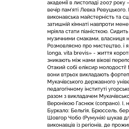
академії в листопаді 2007 року 
вечір пам’яті Левка Ревуцького
виконавська майстерність та сце
затишній кімнаті навпроти мене
мріяла стати піаністкою. Сидит
музичними смаками, власниця н
Розмовляємо про мистецтво, і я
longa, vita brevis» - життя коро
зникають між нами вікові перепо
Отакий собі еліксир молодості! М
вони втрьох викладають фортеп
Мукачівського державного уніве
педагогічному інституті угорсь
разом з викладачем Мукачівськ
Веронікою Гаснюк (сопрано). І, 
Буркало: Бельгія, Брюссель, бе
Шовгор Чобо (Румунія) шукав д
виконавців із регіонів, де прож