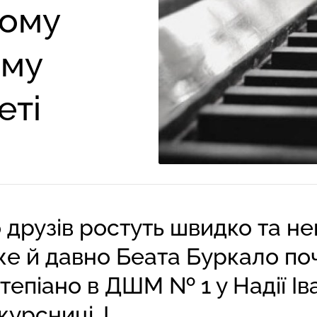
кому
ому
еті
 друзів ростуть швидко та не
же й давно Беата Буркало п
тепіано в ДШМ № 1 у Надії Іва
рсниці. І...