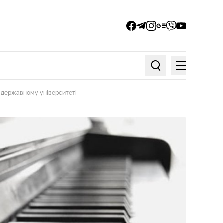
facebook
telegram
instagram
google_news
viber
youtube
Меню
Пошук по статтях
 державному університеті