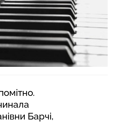
помітно.
очинала
нівни Барчі,