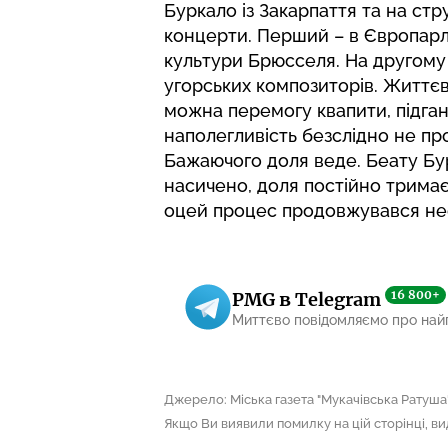
Буркало із Закарпаття та на стр
концерти. Перший – в Європарл
культури Брюсселя. На другому
угорських композиторів. Життє
можна перемогу квапити, підганя
наполегливість безслідно не про
Бажаючого доля веде. Беату Бу
насичено, доля постійно тримає 
оцей процес продовжувався не
16 800+
PMG в Telegram
Миттєво повідомляємо про най
Джерело: Міська газета "Мукачівська Ратуша
Якщо Ви виявили помилку на цій сторінці, виді