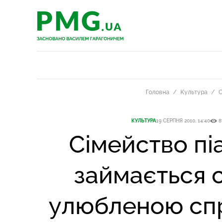
PMG.ua
PMG.ua
Головна
Культура
С
КУЛЬТУРА
19 СЕРПНЯ 2010, 14:40
8
Сімейство піа
займається 
улюбленою сп