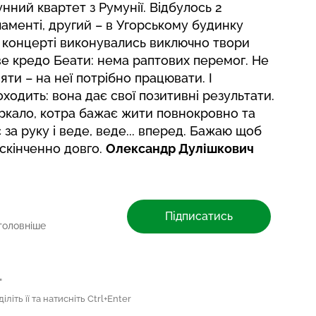
унний квартет з Румунії. Відбулось 2
аменті, другий – в Угорському будинку
 концерті виконувались виключно твори
ве кредо Беати: нема раптових перемог. Не
ти – на неї потрібно працювати. І
ходить: вона дає свої позитивні результати.
ркало, котра бажає жити повнокровно та
за руку і веде, веде... вперед. Бажаю щоб
скінченно довго.
Олександр Дулішкович
Підписатись
головніше
"
літь її та натисніть Ctrl+Enter