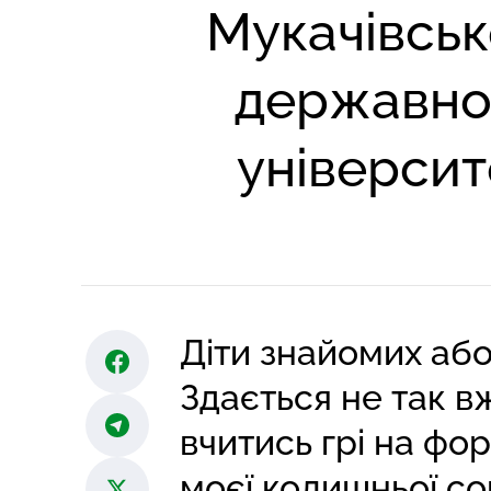
Мукачівсь
державн
університ
Діти знайомих або
Здається не так в
вчитись грі на фор
моєї колишньої соку