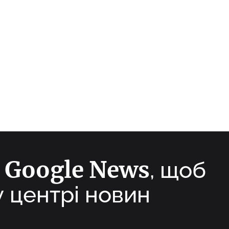
Google News
а
, щоб
у центрі новин