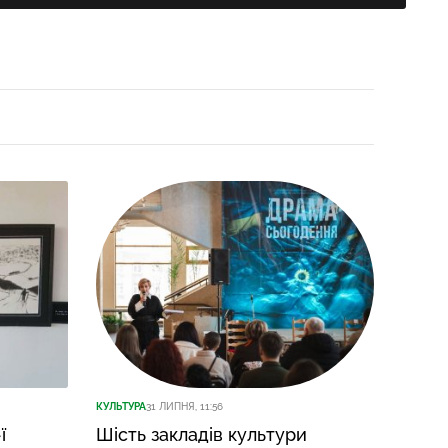
КУЛЬТУРА
31 ЛИПНЯ, 11:56
КУЛЬТУР
ї
Шість закладів культури
У ска