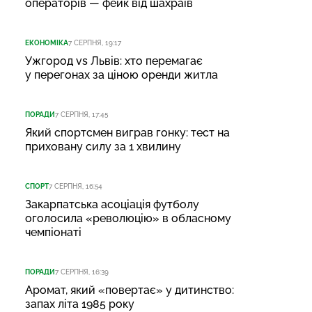
операторів — фейк від шахраїв
ЕКОНОМІКА
7 СЕРПНЯ, 19:17
Ужгород vs Львів: хто перемагає
у перегонах за ціною оренди житла
ПОРАДИ
7 СЕРПНЯ, 17:45
Який спортсмен виграв гонку: тест на
приховану силу за 1 хвилину
СПОРТ
7 СЕРПНЯ, 16:54
Закарпатська асоціація футболу
оголосила «революцію» в обласному
чемпіонаті
ПОРАДИ
7 СЕРПНЯ, 16:39
Аромат, який «повертає» у дитинство:
запах літа 1985 року