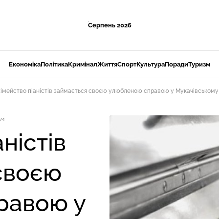
Серпень 2026
Економіка
Політика
Кримінал
Життя
Спорт
Культура
Поради
Туризм
імейство піаністів займається своєю улюбленою справою у Мукачівському
74
ністів
своєю
равою у