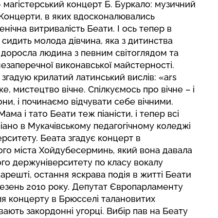
– магістерський концерт Б. Буркало: музичний
. Концерти, в яких вдосконалювались
нічна витривалість Беати. І ось тепер в
 сидить молода дівчина, яка з дитинства
ь доросла людина з певним світоглядом та
езаперечної виконавської майстерності.
 згадую крилатий латинський вислів: «ars
тке, мистецтво вічне. Спілкуємось про вічне – і
ни, і починаємо відчувати себе вічними.
ама і тато Беати теж піаністи, і тепер всі
іано в Мукачівському педагогічному коледжі
рситету. Беата згадує концерт в
кого міста Хойдубесерминь, який вона давала
ого
держуніверситету
по класу вокалу
нарешті, остання яскрава подія в житті Беати
резень 2010 року. Депутат Європарламенту
ля концерту в Брюсселі талановитих
ивають закордонні угорці. Вибір пав на Беату