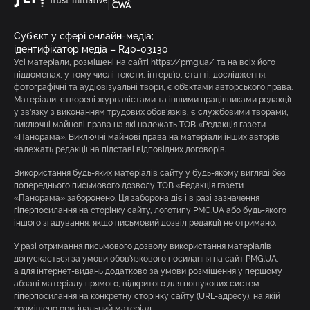
Суб’єкт у сфері онлайн-медіа;
ідентифікатор медіа – R40-03130
Усі матеріали, розміщені на сайті https://pmg.ua/ та на всіх його
піддоменах, у тому числі тексти, інтерв’ю, статті, дослідження,
фотографічні та аудіовізуальні твори, є об’єктами авторського права.
Матеріали, створені журналістами та іншими працівниками редакції
у зв’язку з виконанням трудових обов’язків, є службовими творами,
виключні майнові права на які належать ТОВ «Редакція газети
«Панорама». Виключні майнові права на матеріали інших авторів
належать редакції на підставі відповідних договорів.
Використання будь-яких матеріалів сайту у будь-якому вигляді без
попереднього письмового дозволу ТОВ «Редакція газети
«Панорама» заборонено. Ця заборона діє і в разі зазначення
гіперпосилання на сторінку сайту, логотипу PMG.UA або будь-якого
іншого згадування, якщо письмовий дозвіл редакції не отримано.
У разі отримання письмового дозволу використання матеріалів
допускається за умови обов’язкового посилання на сайт PMG.UA,
а для інтернет-видань додатково за умови розміщення у першому
абзаці матеріалу прямого, відкритого для пошукових систем
гіперпосилання на конкретну сторінку сайту (URL-адресу), на якій
розміщено оригінальний матеріал.