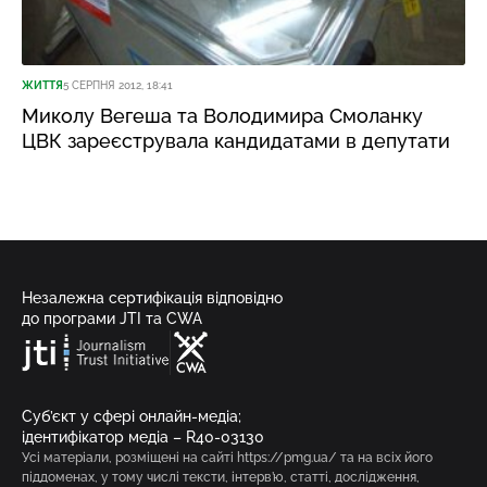
ЖИТТЯ
5 СЕРПНЯ 2012, 18:41
Миколу Вегеша та Володимира Смоланку
ЦВК зареєструвала кандидатами в депутати
Незалежна сертифікація відповідно
до програми JTI та CWA
Суб’єкт у сфері онлайн-медіа;
ідентифікатор медіа – R40-03130
Усі матеріали, розміщені на сайті https://pmg.ua/ та на всіх його
піддоменах, у тому числі тексти, інтерв’ю, статті, дослідження,