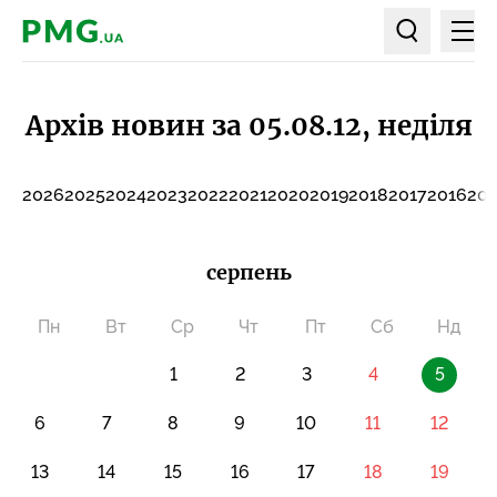
Мен
PMG.ua
Пошук по ст
Архів новин за 05.08.12, неділя
2026
2025
2024
2023
2022
2021
2020
2019
2018
2017
2016
201
серпень
Пн
Вт
Ср
Чт
Пт
Сб
Нд
1
2
3
4
5
6
7
8
9
10
11
12
13
14
15
16
17
18
19