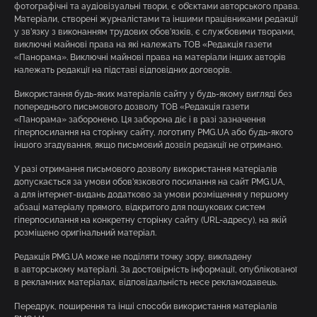
фотографічні та аудіовізуальні твори, є об’єктами авторського права.
Матеріали, створені журналістами та іншими працівниками редакції
у зв’язку з виконанням трудових обов’язків, є службовими творами,
виключні майнові права на які належать ТОВ «Редакція газети
«Панорама». Виключні майнові права на матеріали інших авторів
належать редакції на підставі відповідних договорів.
Використання будь-яких матеріалів сайту у будь-якому вигляді без
попереднього письмового дозволу ТОВ «Редакція газети
«Панорама» заборонено. Ця заборона діє і в разі зазначення
гіперпосилання на сторінку сайту, логотипу PMG.UA або будь-якого
іншого згадування, якщо письмовий дозвіл редакції не отримано.
У разі отримання письмового дозволу використання матеріалів
допускається за умови обов’язкового посилання на сайт PMG.UA,
а для інтернет-видань додатково за умови розміщення у першому
абзаці матеріалу прямого, відкритого для пошукових систем
гіперпосилання на конкретну сторінку сайту (URL-адресу), на якій
розміщено оригінальний матеріал.
Редакція PMG.UA може не поділяти точку зору, викладену
в авторському матеріалі. За достовірність інформації, опублікованої
в рекламних матеріалах, відповідальність несе рекламодавець.
Передрук, поширення та інші способи використання матеріалів