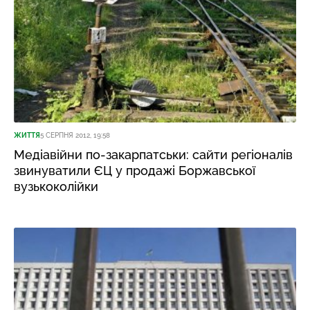
ЖИТТЯ
5 СЕРПНЯ 2012, 19:58
Медіавійни по-закарпатськи: сайти регіоналів
звинуватили ЄЦ у продажі Боржавської
вузькоколійки