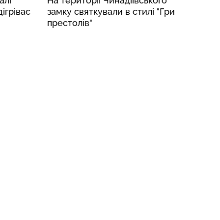
алі
На території Чинадіївського
дігріває
замку святкували в стилі "Гри
престолів"