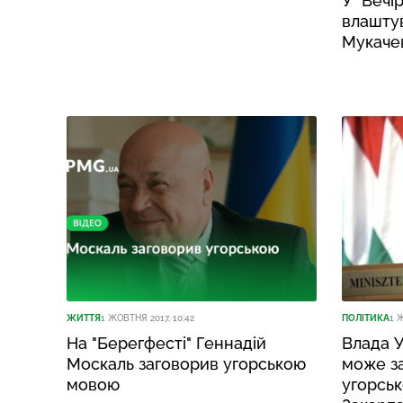
У "Вечі
влаштув
Мукаче
ЖИТТЯ
1 ЖОВТНЯ 2017, 10:42
ПОЛІТИКА
1 
На "Берегфесті" Геннадій
Влада 
Москаль заговорив угорською
може з
мовою
угорсь