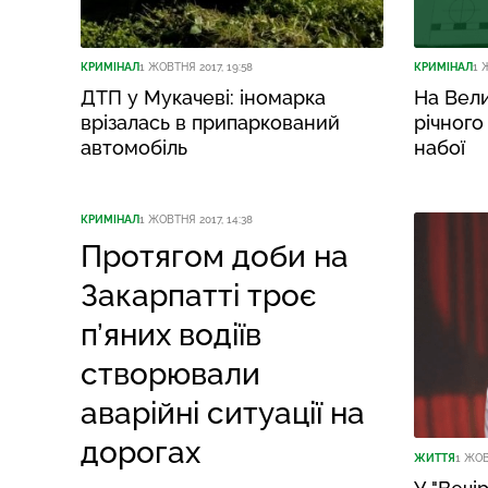
КРИМІНАЛ
1 ЖОВТНЯ 2017, 19:58
КРИМІНАЛ
1 
ДТП у Мукачеві: іномарка
На Вел
врізалась в припаркований
річного
автомобіль
набої
КРИМІНАЛ
1 ЖОВТНЯ 2017, 14:38
Протягом доби на
Закарпатті троє
п’яних водіїв
створювали
аварійні ситуації на
дорогах
ЖИТТЯ
1 ЖОВ