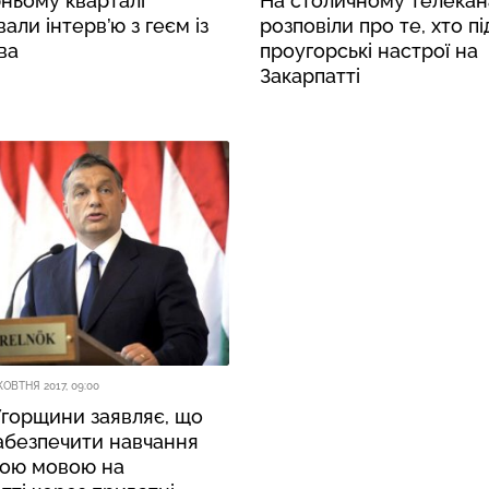
рньому кварталі"
На столичному телекан
али інтерв’ю з геєм із
розповіли про те, хто пі
ва
проугорські настрої на
Закарпатті
ЖОВТНЯ 2017, 09:00
Угорщини заявляє, що
абезпечити навчання
кою мовою на