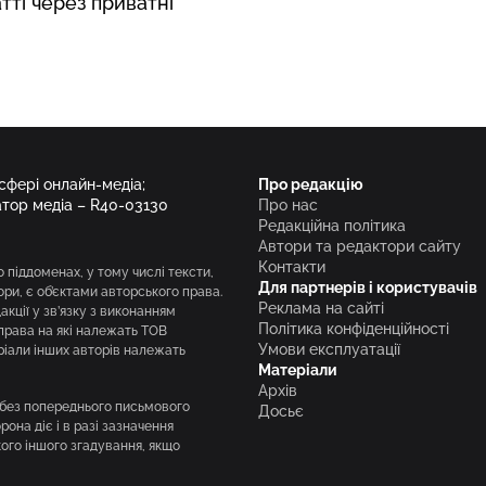
тті через приватні
 сфері онлайн-медіа;
Про редакцію
атор медіа – R40-03130
Про нас
Редакційна політика
Автори та редактори сайту
Контакти
о піддоменах, у тому числі тексти,
Для партнерів і користувачів
вори, є об’єктами авторського права.
Реклама на сайті
кції у зв’язку з виконанням
Політика конфіденційності
права на які належать ТОВ
Умови експлуатації
ріали інших авторів належать
Матеріали
Архів
і без попереднього письмового
Досьє
она діє і в разі зазначення
кого іншого згадування, якщо