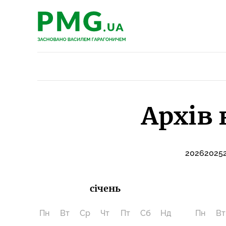
PMG.ua
PMG.ua
Архів 
2026
2025
січень
Пн
Вт
Ср
Чт
Пт
Сб
Нд
Пн
Вт