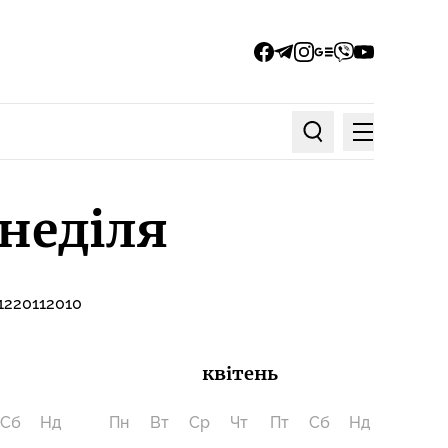
facebook
telegram
instagram
google_news
viber
youtube
Меню
Пошук по статтях
 неділя
12
2011
2010
квітень
Сб
Нд
Пн
Вт
Ср
Чт
Пт
Сб
Нд