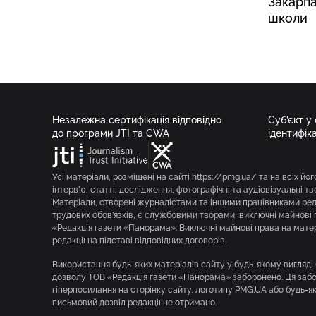
Закарпа
школи
Незалежна сертифікація відповідно
Суб’єкт у
до програми JTI та CWA
ідентифік
Усі матеріали, розміщені на сайті https://pmg.ua/ та на всіх йог
інтерв’ю, статті, дослідження, фотографічні та аудіовізуальні т
Матеріали, створені журналістами та іншими працівниками реда
трудових обов’язків, є службовими творами, виключні майнові 
«Редакція газети «Панорама». Виключні майнові права на мате
редакції на підставі відповідних договорів.
Використання будь-яких матеріалів сайту у будь-якому вигляд
дозволу ТОВ «Редакція газети «Панорама» заборонено. Ця забор
гіперпосилання на сторінку сайту, логотипу PMG.UA або будь-я
письмовий дозвіл редакції не отримано.