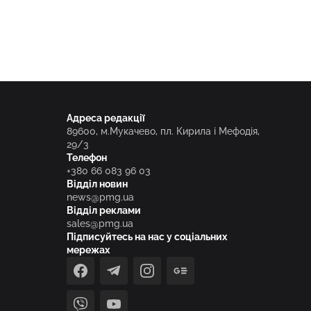
Адреса редакції
89600, м.Мукачево, пл. Кирила і Мефодія,
29/3
Телефон
+380 66 083 96 03
Відділ новин
news@pmg.ua
Відділ реклами
sales@pmg.ua
Підписуйтесь на нас у соціальних
мережах
facebook
telegram
instagram
google_news
viber
youtube